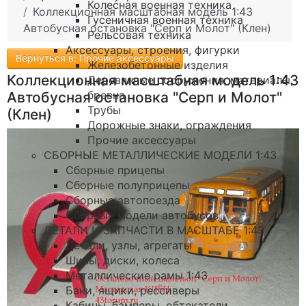
Колесная военная техника
Коллекционная масштабная модель 1:43
Гусеничная военная техника
Автобусная остановка "Серп и Молот" (Клен)
Рельсовая техника
Аксессуары, строения, фигурки
Вернуться в: Прочие аксессуары
Железобетонные изделия
Коллекционная масштабная модель 1:43
Деревянные сооружения, материалы,
бревна
Автобусная остановка "Серп и Молот"
Трубы
(Клен)
Дорожные знаки, ограждения
Прочие аксессуары
СБОРНЫЕ МЕТАЛЛИЧЕСКИЕ МОДЕЛИ 1:43
Сборные прицепы
Сборные полуприцепы
Сборные автопоезда
Сборные модели автобусов
ДЕТАЛИ И ЗАПЧАСТИ В МАСШТАБЕ 1:43
Детали, узлы, агрегаты
Шины, диски, колеса
Металлические рамы 1:43
Баки, ящики, рессиверы
Кабины, бамперы, обтекатели