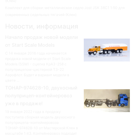
(Клен)
Комплект для сборки: металлическое седло Jost JSK 38C1 1:50 для
современных седельных тягачей (Клен)
Новости, информация
Начало продаж новой модели
от Start Scale Models
С 14 января 2016 года начинается
продажа новой модели от Start Scale
Models (SSM) - сцепка КрАЗ-258 с
полуприцепом-цистерной ТЗ-22
Аэрофлот. Будет и вариант модели в
цвете ...
ТОНАР-974628-10, двухосный
полуприцеп-контейнеровоз
уже в продаже!
19 января 2022 года в продажу
поступила сборная модель двухосного
полуприцепа-контейнеровоза
ТОНАР-974628-10 от Мастерской Клен в
масштабе 1:43. Контейнеровоз подходит