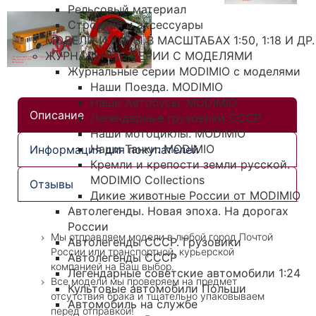
Рельсовый материал
Строения и аксессуары
МОДЕЛИ И КИТЫ В МАСШТАБАХ 1:50, 1:18 И ДР.
ЖУРНАЛЬНЫЕ СЕРИИ С МОДЕЛЯМИ
Журнальные серии MODIMIO с моделями
Наши Поезда. MODIMIO
Наши Автобусы. MODIMIO
Описание
Легендарные грузовики СССР
Наши мотоциклы. MODIMIO
Наши Танки. MODIMIO
Информация для покупателей
Кремли и крепости земли русской.
MODIMIO Collections
Отзывы
Дикие животные России от MODIMIO
Автолегенды. Новая эпоха. На дорогах
России
Мы отправляем модели в любой город Почтой
Автолегенды СССР. Грузовики
России или транспортной, курьерской
Автолегенды СССР
компанией на Ваш выбор.
Легендарные советские автомобили 1:24
Все модели мы проверяем на предмет
Культовые автомобили Польши
отсутствия брака и тщательно упаковываем
Автомобиль на службе
перед отправкой!