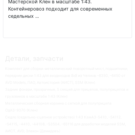
Мастерской Клен в масштабе 1:43.
Контейнеровоз подходит для современных
седельных ...
Детали, запчасти
Комплект для сборки: металлический поворотный мост, подшипники,
передние диски 1:43 для вездеходов 8х8 из Челнов -6350, -6450 от
AVD Models, ПАО, Автоистория (АИСТ), SSM (Клен)
Задние фонари, прозрачные, 5 секций для прицепов, полуприцепов и
грузовиков в масштабе 1:43 (Клен)
Металлическая сборная корзина с сеткой для полуприцепа
ОдАЗ-9370 (Клен)
Седло (седельно-сцепное устройство) 1:43 КамАЗ-5410, -54112,
-54115, -4410, -44108, -53504, -65116 для доработки моделей SSM,
АИСТ, AVD, Элекон (Демидовъ)