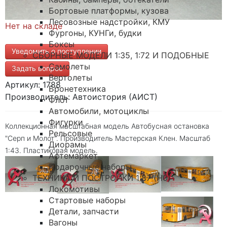
Бортовые платформы, кузова
Лесовозные надстройки, КМУ
Нет на складе
Фургоны, КУНГи, будки
Боксы
Уведомить о поступлении
СБОРНЫЕ МОДЕЛИ 1:35, 1:72 И ПОДОБНЫЕ
Самолеты
Задать вопрос
Вертолеты
Артикул: 1788
Бронетехника
Производитель: Автоистория (АИСТ)
Флот
Автомобили, мотоциклы
Фигурки
Коллекционная масштабная модель Автобусная остановка
Рельсовые
"Серп и Молот". Производитель Мастерская Клен. Масштаб
Диорамы
1:43. Пластиковая модель.
Афтемаркет
Подарочные наборы
ТЕХНИКА И ПОСТРОЙКИ 1:87 (H0)
Локомотивы
Стартовые наборы
Детали, запчасти
Вагоны