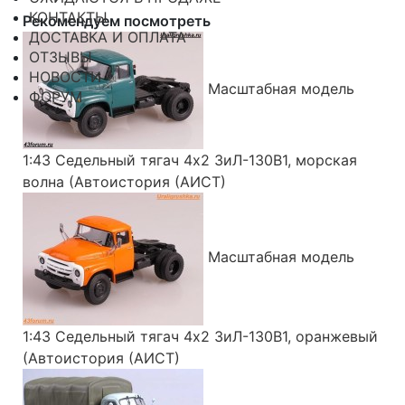
КОНТАКТЫ
Рекомендуем посмотреть
ДОСТАВКА И ОПЛАТА
ОТЗЫВЫ
НОВОСТИ
Масштабная модель
ФОРУМ
1:43 Седельный тягач 4х2 ЗиЛ-130В1, морская
волна (Автоистория (АИСТ)
Масштабная модель
1:43 Седельный тягач 4х2 ЗиЛ-130В1, оранжевый
(Автоистория (АИСТ)