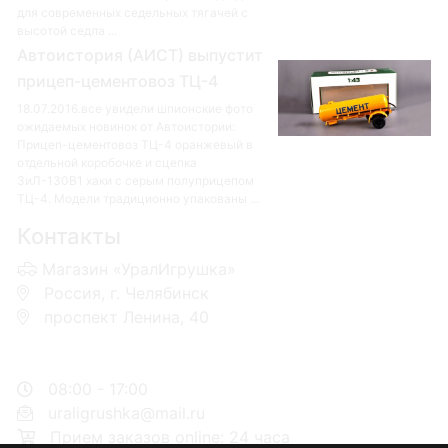
для современных седельных тягачей с
высотой седла ...
Автоистория (АИСТ) выпустит
прицеп-цементовоз ТЦ-4
18.07.2016.все увидели шпионские фото
ожидаемых новинок от Автоистории:
Прицеп-цементовоз ТЦ-4 оранжевый в
отдельной коробочке и сцепка
ЗиЛ-130В1 хаки с серым полуприцепом
ТЦ-4. Модели традиционно упакованы ...
Контакты
Магазин «УралИгрушка»
Россия, г. Челябинск
проспект Ленина, 40
+7 953-110-60-00
+7-951-773-74-00
08:00 - 17:00
uraligrushka@mail.ru
Прием заказов online: 24 часа