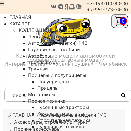
+7-953-110-60-00
+7-951-773-74-00
ГЛАВНАЯ
0
КАТАЛОГ
КОЛЛЕКЦИОННЫЕ МОДЕЛИ
Легковые автомобили
Автопоезда (сцепки) 1:43
Грузовые автомобили
Коллекционные модели автомобилей
Автобусы
сборные масштабные модели
Троллейбусы
Интернет-магазин «УралИгрушка» - Челябинск
Трамваи
Прицепы и полуприцепы
Полуприцепы
Прицепы
Мотоциклы
Прочая техника
Гусеничные тракторы
Колесные тракторы
ГЛАВНАЯ
Коллекционные модели 1:43
Строительная техника
Аксессуары, строения, фигурки
Гусеничная техника
Прочие аксессуары