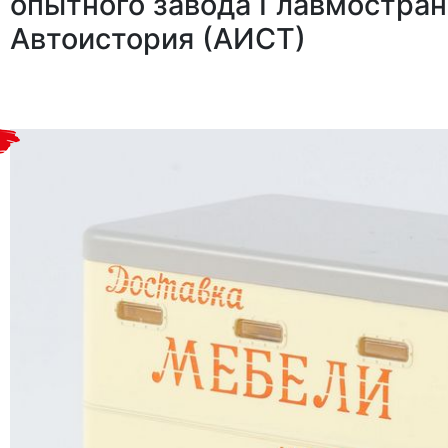
опытного завода Главмостран
Автоистория (АИСТ)