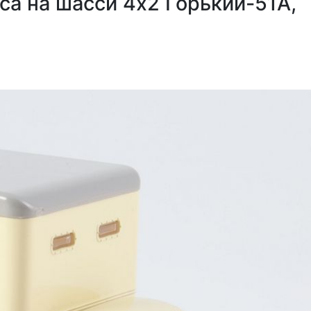
са на шасси 4х2 Горький-51А,