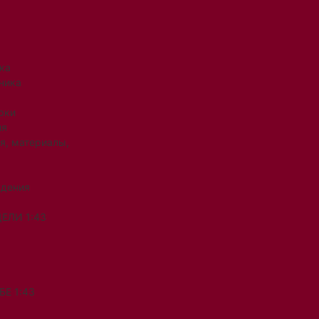
ка
ника
рки
ия
я, материалы,
ждения
ЕЛИ 1:43
Е 1:43