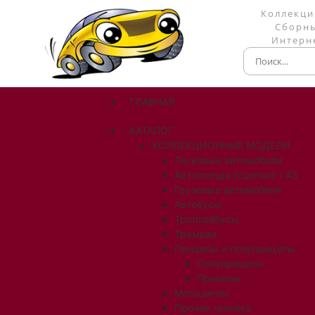
Коллекци
Сборны
Интерне
ГЛАВНАЯ
КАТАЛОГ
КОЛЛЕКЦИОННЫЕ МОДЕЛИ
Легковые автомобили
Автопоезда (сцепки) 1:43
Грузовые автомобили
Автобусы
Троллейбусы
Трамваи
Прицепы и полуприцепы
Полуприцепы
Прицепы
Мотоциклы
Прочая техника