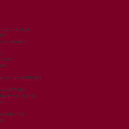
50, 1:18 И ДР.
ЯМИ
 с моделями
IO
и СССР
MIO
ли русской. MODIMIO
 от MODIMIO
На дорогах России
ки
омобили 1:24
ши