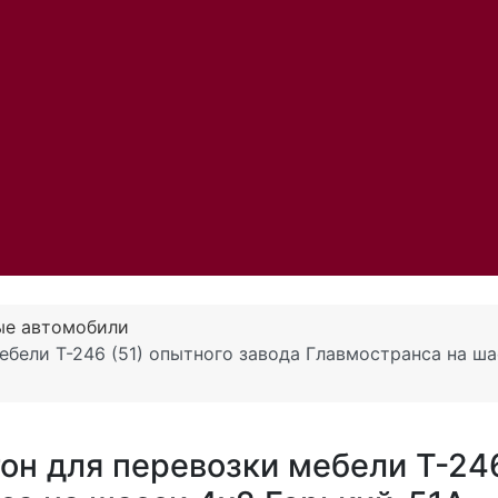
ые автомобили
ебели Т-246 (51) опытного завода Главмостранса на ша
он для перевозки мебели Т-246