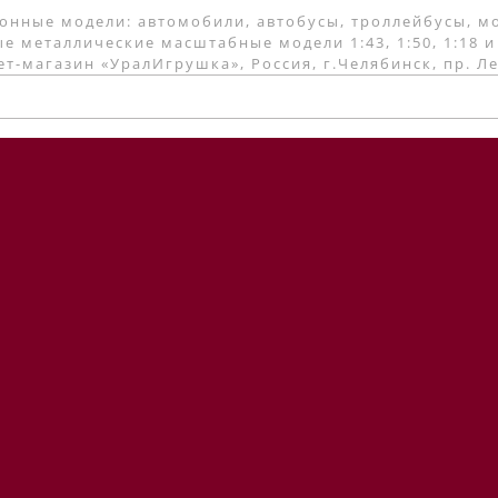
онные модели: автомобили, автобусы, троллейбусы, м
е металлические масштабные модели 1:43, 1:50, 1:18 и
т-магазин «УралИгрушка», Россия, г.Челябинск, пр. Л