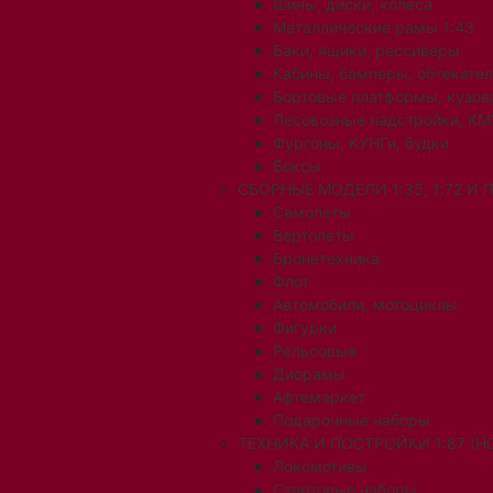
Шины, диски, колеса
Металлические рамы 1:43
Баки, ящики, рессиверы
Кабины, бамперы, обтекате
Бортовые платформы, кузов
Лесовозные надстройки, КМ
Фургоны, КУНГи, будки
Боксы
СБОРНЫЕ МОДЕЛИ 1:35, 1:72 И
Самолеты
Вертолеты
Бронетехника
Флот
Автомобили, мотоциклы
Фигурки
Рельсовые
Диорамы
Афтемаркет
Подарочные наборы
ТЕХНИКА И ПОСТРОЙКИ 1:87 (H0
Локомотивы
Стартовые наборы