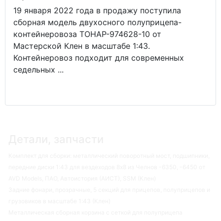
19 января 2022 года в продажу поступила
сборная модель двухосного полуприцепа-
контейнеровоза ТОНАР-974628-10 от
Мастерской Клен в масштабе 1:43.
Контейнеровоз подходит для современных
седельных ...
Детали, запчасти
Комплект для сборки: металлический поворотный мост, подшипники,
передние диски 1:43 для вездеходов 8х8 из Челнов -6350, -6450 от
AVD Models, ПАО, Автоистория (АИСТ), SSM (Клен)
Задние фонари, прозрачные, 5 секций для прицепов, полуприцепов и
грузовиков в масштабе 1:43 (Клен)
Металлическая сборная корзина с сеткой для полуприцепа