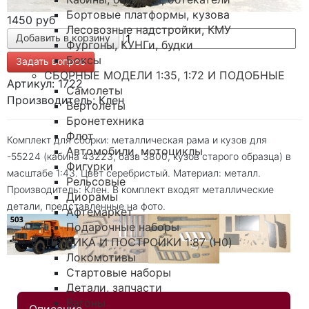
Бортовые платформы, кузова
1450 руб
Лесовозные надстройки, КМУ
Фургоны, КУНГи, будки
Боксы
Задать вопрос
СБОРНЫЕ МОДЕЛИ 1:35, 1:72 И ПОДОБНЫЕ
Артикул: 1722
Самолеты
Производитель: Клен
Вертолеты
Бронетехника
Флот
Комплект для сборки: металлическая рама и кузов для
Автомобили, мотоциклы
-55224 (кабина 43223, база 3800, кузов старого образца) в
Фигурки
масштабе 1:43. Цвет серебристый. Материал: металл.
Рельсовые
Производитель: Клен. В комплект входят металлические
Диорамы
детали, представленные на фото.
Афтемаркет
Подарочные наборы
ТЕХНИКА И ПОСТРОЙКИ 1:87 (H0)
Локомотивы
Стартовые наборы
Детали, запчасти
Вагоны