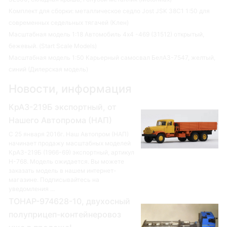
Комплект для сборки: металлическое седло Jost JSK 38C1 1:50 для
современных седельных тягачей (Клен)
Масштабная модель 1:18 Автомобиль 4х4 -469 (31512) открытый,
бежевый. (Start Scale Models)
Масштабная модель 1:50 Карьерный самосвал БелАЗ-7547, желтый,
синий (Дилерская модель)
Новости, информация
КрАЗ-219Б экспортный, от
Нашего Автопрома (НАП)
С 25 января 2016г. Наш Автопром (НАП)
начинает продажу масштабных моделей
КрАЗ-219Б (1966-69) экспортный, артикул
Н-768. Модель ожидается. Вы можете
заказать модель в нашем интернет-
магазине. Подписывайтесь на
уведомления ...
ТОНАР-974628-10, двухосный
полуприцеп-контейнеровоз