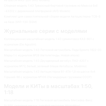
на шасси МАЗ-200 (AVD Models)
Сборная модель 1:43 Трехосный бортовой грузовик из Миасса 6х6
-43202 с деревянной платформой (AVD Models)
Комплект для самостоятельной сборки модели Автоцистерна ТСВ-6
на базе ЗИЛ-130 (SSM)
Журнальные серии с моделями
Коллекционная масштабная модель 1:43 Цементовоз КАЗ-601 с
журналом (De Agostini)
Масштабная модель 1:43 Легковой автомобиль Лада Бронто 1922-00
Марш‑1 с журналом №28 (Автолегенды. Новая эпоха)
Масштабная модель 1:43 Двухдверный автобус ЛАЗ-4207 с
журналом №72, белый, зеленый (Наши Автобусы. Modimio)
Масштабная модель 1:43 Автоцистерна В1-АТА-1,8 на шасси 4х4
Горький-66 с журналом №106 (Легендарные грузовики СССР)
Модели и КИТы в масштабах 1:50,
1:18
Масштабная модель 1:18 Легковой автомобиль Mercedes-Benz
SL500, складная крыша, голубой металлик (MotorMax)