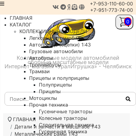
+7-953-110-60-00
+7-951-773-74-00
ГЛАВНАЯ
0
КАТАЛОГ
КОЛЛЕКЦИОННЫЕ МОДЕЛИ
Легковые автомобили
Автопоезда (сцепки) 1:43
Грузовые автомобили
Коллекционные модели автомобилей
Автобусы
сборные масштабные модели
Троллейбусы
Интернет-магазин «УралИгрушка» - Челябинск
Трамваи
Прицепы и полуприцепы
Полуприцепы
Прицепы
Мотоциклы
Прочая техника
Гусеничные тракторы
Колесные тракторы
ГЛАВНАЯ
Строительная техника
Детали и запчасти в масштабе 1:43
Гусеничная техника
Металлические рамы 1:43