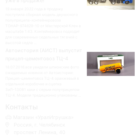
уже в продаже!
19 января 2022 года в продажу
поступила сборная модель двухосного
полуприцепа-контейнеровоза
ТОНАР-974628-10 от Мастерской Клен в
масштабе 1:43. Контейнеровоз подходит
для современных седельных тягачей с
высотой седла ...
Автоистория (АИСТ) выпустит
прицеп-цементовоз ТЦ-4
18.07.2016.все увидели шпионские фото
ожидаемых новинок от Автоистории:
Прицеп-цементовоз ТЦ-4 оранжевый в
отдельной коробочке и сцепка
ЗиЛ-130В1 хаки с серым полуприцепом
ТЦ-4. Модели традиционно упакованы ...
Контакты
Магазин «УралИгрушка»
Россия, г. Челябинск
проспект Ленина, 40
+7 953-110-60-00