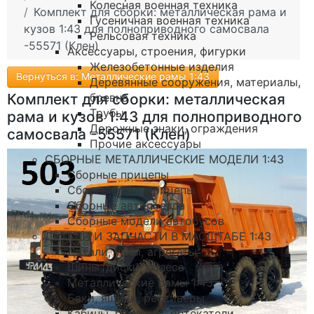
Колесная военная техника
Комплект для сборки: металлическая рама и
Гусеничная военная техника
кузов 1:43 для полноприводного самосвала
Рельсовая техника
-55571 (Клен)
Аксессуары, строения, фигурки
Железобетонные изделия
Вернуться в: Металлические рамы 1:43
Деревянные сооружения, материалы,
бревна
Комплект для сборки: металлическая
Трубы
рама и кузов 1:43 для полноприводного
Дорожные знаки, ограждения
самосвала -55571 (Клен)
Прочие аксессуары
СБОРНЫЕ МЕТАЛЛИЧЕСКИЕ МОДЕЛИ 1:43
Сборные прицепы
Сборные полуприцепы
Сборные автопоезда
Сборные модели автобусов
ДЕТАЛИ И ЗАПЧАСТИ В МАСШТАБЕ 1:43
Детали, узлы, агрегаты
Шины, диски, колеса
Металлические рамы 1:43
Баки, ящики, рессиверы
Кабины, бамперы, обтекатели