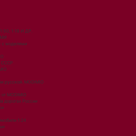
50, 1:18 И ДР.
ЯМИ
 с моделями
IO
и СССР
MIO
ли русской. MODIMIO
 от MODIMIO
На дорогах России
ки
омобили 1:24
ши