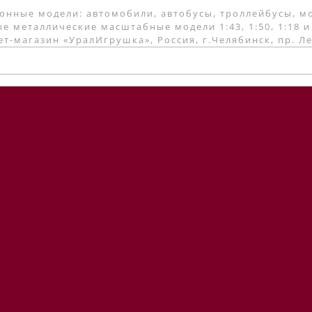
онные модели: автомобили, автобусы, троллейбусы, м
е металлические масштабные модели 1:43, 1:50, 1:18 и
т-магазин «УралИгрушка», Россия, г.Челябинск, пр. Л