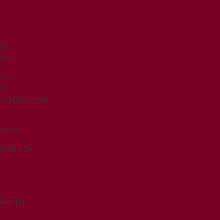
ка
ника
рки
ия
я, материалы,
ждения
ЕЛИ 1:43
Е 1:43