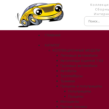
Коллекци
Сборны
Интерне
ГЛАВНАЯ
КАТАЛОГ
КОЛЛЕКЦИОННЫЕ МОДЕЛИ
Легковые автомобили
Автопоезда (сцепки) 1:43
Грузовые автомобили
Автобусы
Троллейбусы
Трамваи
Прицепы и полуприцепы
Полуприцепы
Прицепы
Мотоциклы
Прочая техника