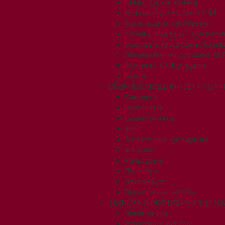
Шины, диски, колеса
Металлические рамы 1:43
Баки, ящики, рессиверы
Кабины, бамперы, обтекате
Бортовые платформы, кузов
Лесовозные надстройки, КМ
Фургоны, КУНГи, будки
Боксы
СБОРНЫЕ МОДЕЛИ 1:35, 1:72 И
Самолеты
Вертолеты
Бронетехника
Флот
Автомобили, мотоциклы
Фигурки
Рельсовые
Диорамы
Афтемаркет
Подарочные наборы
ТЕХНИКА И ПОСТРОЙКИ 1:87 (H0
Локомотивы
Стартовые наборы