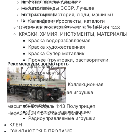
Автолегенды Румынии
Категория: комплектующие
Автолегенды СССР. Лучшее
Масштаб: 1:43
Тракторы (история, люди, машины)
Материал: металл
Цвет: серебристый
Календари, проспекты, каталоги
подходит для моделей в масштабе 1:43!
СБОРНЫЕ АКСЕССУАРЫ И СТРОЕНИЯ 1:43
КРАСКИ, ХИМИЯ, ИНСТУМЕНТЫ, МАТЕРИАЛЫ
Краска водоразбавляемая
Краска художественная
Краска Супер металлик
Прочее (грунтовки, растворители,
Рекомендуем посмотреть
шпаклевки...)
Инструменты
Материалы
Коллекционная
ИГРУШКИ
Автотранспортная игрушка
Конструкторы
Оружие
масштабная модель 1:43 Полуприцеп
Логические, развивающие
НефАЗ-9334-10-10 серый (Клен)
Радиоуправляемые игрушки
КЛЕН
ОЖИДАЮТСЯ В ПРОДАЖЕ