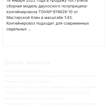
19 января 2022 года в продажу поступила
сборная модель двухосного полуприцепа-
контейнеровоза ТОНАР-974628-10 от
Мастерской Клен в масштабе 1:43.
Контейнеровоз подходит для современных
седельных ...
Детали, запчасти
Канистра 20 литров (Клен)
Комплект колес КАМА-310 для масштабной модели 1:43 КамАЗ
(современные) (Маэстро Моделс)
Полукрыло пластиковое, щиток грязезащитный, 2 шт для моделей
1:43 полуприцепов, прицепов ЧМЗАП, ТОНАР, МАЗ, Hartung,
Grunwald, Meusburger и других (Демидовъ)
Покрышка (шина) ОИ-25 1:43 для масштабных моделей грузовиков