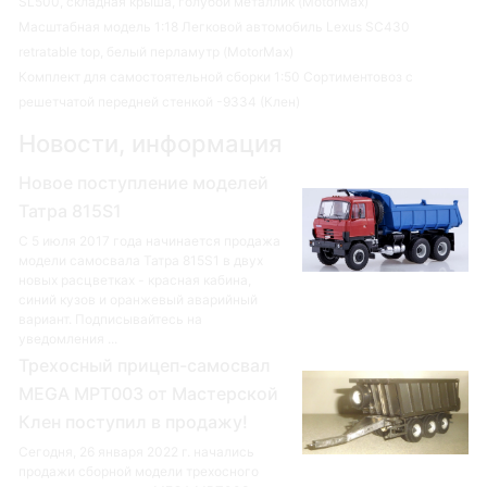
SL500, складная крыша, голубой металлик (MotorMax)
Масштабная модель 1:18 Легковой автомобиль Lexus SC430
retratable top, белый перламутр (MotorMax)
Комплект для самостоятельной сборки 1:50 Сортиментовоз с
решетчатой передней стенкой -9334 (Клен)
Новости, информация
Новое поступление моделей
Татра 815S1
С 5 июля 2017 года начинается продажа
модели самосвала Татра 815S1 в двух
новых расцветках - красная кабина,
синий кузов и оранжевый аварийный
вариант. Подписывайтесь на
уведомления ...
Трехосный прицеп-самосвал
MEGA MPT003 от Мастерской
Клен поступил в продажу!
Сегодня, 26 января 2022 г. начались
продажи сборной модели трехосного