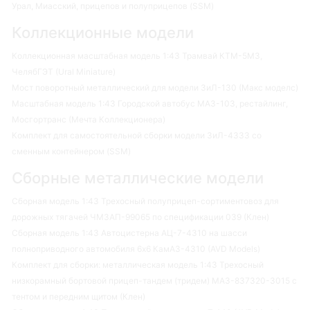
Урал, Миасский, прицепов и полуприцепов (SSM)
Коллекционные модели
Коллекционная масштабная модель 1:43 Трамвай КТМ-5М3,
ЧелябГЭТ (Ural Miniature)
Мост поворотный металлический для модели ЗиЛ-130 (Макс моделс)
Масштабная модель 1:43 Городской автобус МАЗ-103, рестайлинг,
Мосгортранс (Мечта Коллекционера)
Комплект для самостоятельной сборки модели ЗиЛ-4333 со
сменным контейнером (SSM)
Сборные металлические модели
Сборная модель 1:43 Трехосный полуприцеп-сортиментовоз для
дорожных тягачей ЧМЗАП-99065 по спецификации 039 (Клен)
Сборная модель 1:43 Автоцистерна АЦ-7-4310 на шасси
полноприводного автомобиля 6х6 КамАЗ-4310 (AVD Models)
Комплект для сборки: металлическая модель 1:43 Трехосный
низкорамный бортовой прицеп-тандем (тридем) МАЗ-837320-3015 с
тентом и передним щитом (Клен)