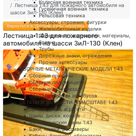
Колесная военная техника
Лестница 1:43 для пожарного автомобиля на
Гусеничная военная техника
шасси ЗиЛ-130 (Клен)
Рельсовая техника
Аксессуары, строения, фигурки
Вернуться в: Детали, узлы, агрегаты
Железобетонные изделия
Лестница 1:43 для пожарного
Деревянные сооружения, материалы,
бревна
автомобиля на шасси ЗиЛ-130 (Клен)
Трубы
Дорожные знаки, ограждения
Прочие аксессуары
СБОРНЫЕ МЕТАЛЛИЧЕСКИЕ МОДЕЛИ 1:43
Сборные прицепы
Сборные полуприцепы
Сборные автопоезда
Сборные модели автобусов
ДЕТАЛИ И ЗАПЧАСТИ В МАСШТАБЕ 1:43
Детали, узлы, агрегаты
Шины, диски, колеса
Металлические рамы 1:43
Баки, ящики, рессиверы
Кабины, бамперы, обтекатели