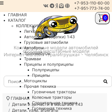
+7-953-110-60-00
+7-951-773-74-00
ГЛАВНАЯ
0
КАТАЛОГ
КОЛЛЕКЦИОННЫЕ МОДЕЛИ
Легковые автомобили
Автопоезда (сцепки) 1:43
Грузовые автомобили
Коллекционные модели автомобилей
Автобусы
сборные масштабные модели
Троллейбусы
Интернет-магазин «УралИгрушка» - Челябинск
Трамваи
Прицепы и полуприцепы
Полуприцепы
Прицепы
Мотоциклы
Прочая техника
Гусеничные тракторы
Колесные тракторы
ГЛАВНАЯ
Строительная техника
Детали и запчасти в масштабе 1:43
Гусеничная техника
Детали, узлы, агрегаты