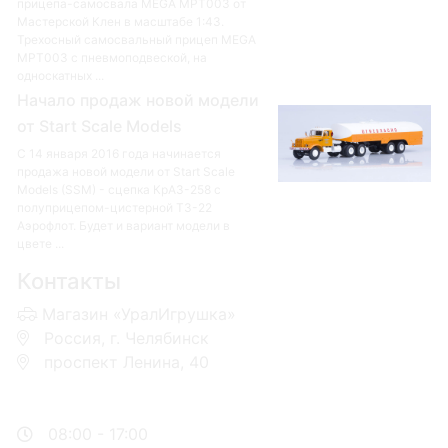
прицепа-самосвала MEGA MPT003 от
Мастерской Клен в масштабе 1:43.
Трехосный самосвальный прицеп MEGA
MPT003 с пневмоподвеской, на
односкатных ...
Начало продаж новой модели
от Start Scale Models
С 14 января 2016 года начинается
продажа новой модели от Start Scale
Models (SSM) - сцепка КрАЗ-258 с
полуприцепом-цистерной ТЗ-22
Аэрофлот. Будет и вариант модели в
цвете ...
Контакты
Магазин «УралИгрушка»
Россия, г. Челябинск
проспект Ленина, 40
+7 953-110-60-00
+7-951-773-74-00
08:00 - 17:00