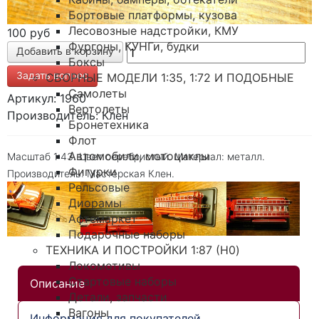
Бортовые платформы, кузова
Лесовозные надстройки, КМУ
100 руб
Фургоны, КУНГи, будки
Боксы
Задать вопрос
СБОРНЫЕ МОДЕЛИ 1:35, 1:72 И ПОДОБНЫЕ
Самолеты
Артикул: 1960
Вертолеты
Производитель: Клен
Бронетехника
Флот
Автомобили, мотоциклы
Масштаб 1:43. Цвет серебристый. Материал: металл.
Фигурки
Производитель: Мастерская Клен.
Рельсовые
Диорамы
Афтемаркет
Подарочные наборы
ТЕХНИКА И ПОСТРОЙКИ 1:87 (H0)
Локомотивы
Стартовые наборы
Описание
Детали, запчасти
Вагоны
Информация для покупателей