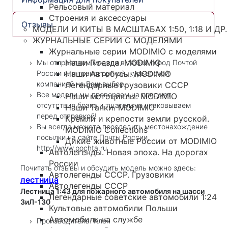
Рельсовый материал
Строения и аксессуары
Отзывы
МОДЕЛИ И КИТЫ В МАСШТАБАХ 1:50, 1:18 И ДР.
ЖУРНАЛЬНЫЕ СЕРИИ С МОДЕЛЯМИ
Журнальные серии MODIMIO с моделями
Наши Поезда. MODIMIO
Мы отправляем модели в любой город Почтой
России или транспортной, курьерской
Наши Автобусы. MODIMIO
компанией на Ваш выбор.
Легендарные грузовики СССР
Все модели мы проверяем на предмет
Наши мотоциклы. MODIMIO
отсутствия брака и тщательно упаковываем
Наши Танки. MODIMIO
перед отправкой!
Кремли и крепости земли русской.
Вы всегда можете проследить местонахождение
MODIMIO Collections
посылки на сайте Почты России,
Дикие животные России от MODIMIO
http://www.pochta.ru
Автолегенды. Новая эпоха. На дорогах
России
Почитать отзывы и обсудить модель можно здесь:
Автолегенды СССР. Грузовики
лестница
Автолегенды СССР
Лестница 1:43 для пожарного автомобиля на шасси
Легендарные советские автомобили 1:24
ЗиЛ-130
Культовые автомобили Польши
Автомобиль на службе
Производитель: Клен