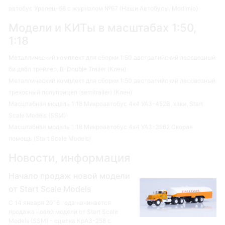
автобус Уралец-66 с журналом №67 (Наши Автобусы. Modimio)
Модели и КИТы в масштабах 1:50,
1:18
Металлический комплект для сборки 1:50 австралийский лесовозный
би дабл трейлер, B-Double Trailer (Клен)
Металлический комплект для сборки 1:50 австралийский лесовозный
трехосный полуприцеп (semitrailer) (Клен)
Масштабная модель 1:18 Микроавтобус 4х4 УАЗ-452В, хаки, Start
Scale Models (SSM)
Масштабная модель 1:18 Микроавтобус 4х4 УАЗ-3962 Скорая
помощь (Start Scale Models)
Новости, информация
Начало продаж новой модели
от Start Scale Models
С 14 января 2016 года начинается
продажа новой модели от Start Scale
Models (SSM) - сцепка КрАЗ-258 с