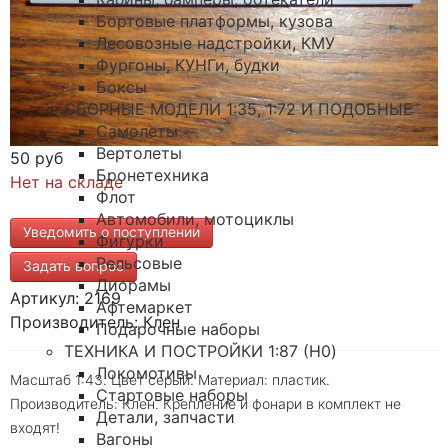
Бортовые платформы, кузова
Лесовозные надстройки, КМУ
Фургоны, КУНГи, будки
Боксы
СБОРНЫЕ МОДЕЛИ 1:35, 1:72 И ПОДОБНЫЕ
Самолеты
Вертолеты
50 руб
Бронетехника
Нет на складе
Флот
Автомобили, мотоциклы
Уведомить о поступлении
Фигурки
Рельсовые
Задать вопрос
Диорамы
Артикул: 2169
Афтемаркет
Производитель: Клен
Подарочные наборы
ТЕХНИКА И ПОСТРОЙКИ 1:87 (H0)
Локомотивы
Масштаб 1:43. Цвет серый. Материал: пластик.
Стартовые наборы
Производитель: Клен. Крепление и фонари в комплект не
Детали, запчасти
входят!
Вагоны