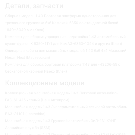
Детали, запчасти
Сборная модель 1:43 Бортовая платформа односторонняя для
трехосного грузовика 6х6 Камский-6350 со стандартной базой
1940+3340 мм (Клен)
Комплект для сборки: упрощенная надстройка 1:43 автомобильный
кузов-фургон К 6350-11У1 для КамАЗ-6350-1344 и других (Клен)
Одинарная кабина для масштабных моделей 1:43 6х6 4х4 Миасский
Некст, Next (Мастерская)
Комплект для сборки: бортовая платформа 1:43 для -43206-59 с
бескапотной кабиной Ивеко (Клен)
Коллекционные модели
Коллекционная масштабная модель 1:43 Легковой автомобиль
ГАЗ-61-415 черный (Наш Автопром)
Масштабная модель 1:43 Экспериментальный легковой автомобиль
ВАЗ-Э1101 (Lastochka)
Масштабная модель 1:43 Грузовой автомобиль ЗиЛ-131 КУНГ
Аварийная служба (SSM)
Масштабная модель 1:43 Пожарный автомобиль АЦ-30 (53А)-106А