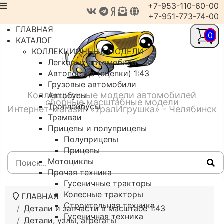
+7-953-110-60-00
+7-951-773-74-00
ГЛАВНАЯ
0
КАТАЛОГ
КОЛЛЕКЦИОННЫЕ МОДЕЛИ
Легковые автомобили
Автопоезда (сцепки) 1:43
Грузовые автомобили
Коллекционные модели автомобилей
Автобусы
сборные масштабные модели
Троллейбусы
Интернет-магазин «УралИгрушка» - Челябинск
Трамваи
Прицепы и полуприцепы
Полуприцепы
Прицепы
Мотоциклы
Прочая техника
Гусеничные тракторы
Колесные тракторы
ГЛАВНАЯ
Строительная техника
Детали и запчасти в масштабе 1:43
Гусеничная техника
Детали, узлы, агрегаты