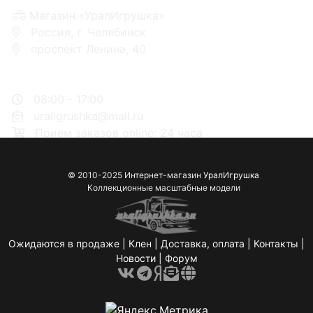
Магазин «УралИгрушка»
Россия, г. Челябинск
проспект Ленина, 40
+7 953-110-60-00
+7-951-773-74-00
08:00 - 17:00
uraligrushka@mail.ru
Прием заказов online: 24 часа
© 2010-2025 Интернет-магазин
УралИгрушка
Коллекционные масштабные модели
Ожидаются в продаже
|
Клен
|
Доставка, оплата
|
Контакты
|
Новости
|
Форум