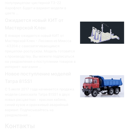
полуприцепом-цистерной ТЗ-22
Аэрофлот. Будет и вариант модели в
цвете ...
Ожидается новый КИТ от
Мастерской Клен
В январе ожидается новый КИТ от
Мастерской Клен - Лесовоз из Миасса
-43204 с самозатягивающимся
прицепом-роспуском. Модель готовится
к производству. Вы можете подписаться
на уведомления о поступлении товаров в
интернет-магазине ...
Новое поступление моделей
Татра 815S1
С 5 июля 2017 года начинается продажа
модели самосвала Татра 815S1 в двух
новых расцветках - красная кабина,
синий кузов и оранжевый аварийный
вариант. Подписывайтесь на
уведомления ...
Контакты