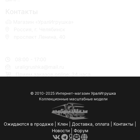
Контакты
Магазин «УралИгрушка»
Россия, г. Челябинск
проспект Ленина, 40
+7 953-110-60-00
+7-951-773-74-00
08:00 - 17:00
uraligrushka@mail.ru
Прием заказов online: 24 часа
© 2010-2025 Интернет-магазин
УралИгрушка
Коллекционные масштабные модели
Ожидаются в продаже
|
Клен
|
Доставка, оплата
|
Контакты
|
Новости
|
Форум