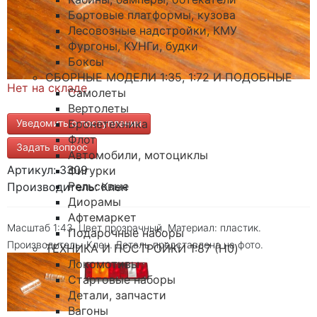
Бортовые платформы, кузова
Лесовозные надстройки, КМУ
Фургоны, КУНГи, будки
Боксы
СБОРНЫЕ МОДЕЛИ 1:35, 1:72 И ПОДОБНЫЕ
Нет на складе
Самолеты
Вертолеты
Уведомить о поступлении
Бронетехника
Флот
Задать вопрос
Автомобили, мотоциклы
Артикул: 3309
Фигурки
Рельсовые
Производитель: Клен
Диорамы
Афтемаркет
Масштаб 1:43. Цвет прозрачный. Материал: пластик.
Подарочные наборы
Производитель: Клен. Деталь представлена на фото.
ТЕХНИКА И ПОСТРОЙКИ 1:87 (H0)
Локомотивы
Стартовые наборы
Детали, запчасти
Вагоны