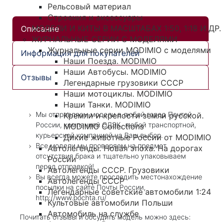
Рельсовый материал
Строения и аксессуары
МОДЕЛИ И КИТЫ В МАСШТАБАХ 1:50, 1:18 И ДР.
Описание
ЖУРНАЛЬНЫЕ СЕРИИ С МОДЕЛЯМИ
Журнальные серии MODIMIO с моделями
Информация для покупателей
Наши Поезда. MODIMIO
Наши Автобусы. MODIMIO
Отзывы
Легендарные грузовики СССР
Наши мотоциклы. MODIMIO
Наши Танки. MODIMIO
Мы отправляем модели в любой город Почтой
Кремли и крепости земли русской.
России, компанией СДЭК, любой транспортной,
MODIMIO Collections
курьерской компанией на Ваш выбор.
Дикие животные России от MODIMIO
Все модели мы проверяем на предмет
Автолегенды. Новая эпоха. На дорогах
отсутствия брака и тщательно упаковываем
России
перед отправкой!
Автолегенды СССР. Грузовики
Вы всегда можете проследить местонахождение
Автолегенды СССР
посылки на сайте Почты России,
Легендарные советские автомобили 1:24
http://www.pochta.ru/
Культовые автомобили Польши
Автомобиль на службе
Почитать отзывы и обсудить модель можно здесь: