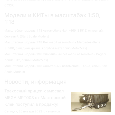
СССР)
Модели и КИТы в масштабах 1:50,
1:18
Масштабная модель 1:18 Автомобиль 4х4 -469 (31512) открытый,
бежевый. (Start Scale Models)
Масштабная модель 1:18 Легковой автомобиль Mercedes-Benz
SL500, складная крыша, голубой металлик (MotorMax)
Масштабная модель 1:18 Спортивный легковой автомобиль Pagani
Zonda C12, синий (MotorMax)
Масштабная модель 1:18 Санитарный автомобиль -452А, хаки (Start
Scale Models)
Новости, информация
Трехосный прицеп-самосвал
MEGA MPT003 от Мастерской
Клен поступил в продажу!
Сегодня, 26 января 2022 г. начались