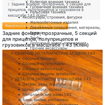
Колесная военная техника
Задние фонари, прозрачные, 5 секций для
Гусеничная военная техника
прицепов, полуприцепов и грузовиков в
Рельсовая техника
масштабе 1:43 (Клен)
Аксессуары, строения, фигурки
Железобетонные изделия
Вернуться в: Детали, узлы, агрегаты
Деревянные сооружения, материалы,
бревна
Задние фонари, прозрачные, 5 секций
Трубы
для прицепов, полуприцепов и
Дорожные знаки, ограждения
грузовиков в масштабе 1:43 (Клен)
Прочие аксессуары
СБОРНЫЕ МЕТАЛЛИЧЕСКИЕ МОДЕЛИ 1:43
Сборные прицепы
Сборные полуприцепы
Сборные автопоезда
Сборные модели автобусов
ДЕТАЛИ И ЗАПЧАСТИ В МАСШТАБЕ 1:43
Детали, узлы, агрегаты
Шины, диски, колеса
Металлические рамы 1:43
Баки, ящики, рессиверы
Кабины, бамперы, обтекатели