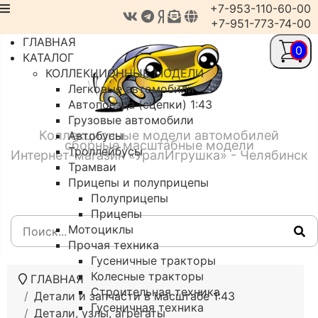
+7-953-110-60-00
+7-951-773-74-00
ГЛАВНАЯ
0
КАТАЛОГ
КОЛЛЕКЦИОННЫЕ МОДЕЛИ
Легковые автомобили
Автопоезда (сцепки) 1:43
Грузовые автомобили
Коллекционные модели автомобилей
Автобусы
сборные масштабные модели
Троллейбусы
Интернет-магазин «УралИгрушка» - Челябинск
Трамваи
Прицепы и полуприцепы
Полуприцепы
Прицепы
Мотоциклы
Прочая техника
Гусеничные тракторы
Колесные тракторы
ГЛАВНАЯ
Строительная техника
Детали и запчасти в масштабе 1:43
Гусеничная техника
Детали, узлы, агрегаты