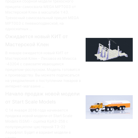
продажи сборной модели трехосного
прицепа-самосвала MEGA MPT003 от
Мастерской Клен в масштабе 1:43.
Трехосный самосвальный прицеп MEGA
MPT003 с пневмоподвеской, на
односкатных ...
Ожидается новый КИТ от
Мастерской Клен
В январе ожидается новый КИТ от
Мастерской Клен - Лесовоз из Миасса
-43204 с самозатягивающимся
прицепом-роспуском. Модель готовится
к производству. Вы можете подписаться
на уведомления о поступлении товаров в
интернет-магазине ...
Начало продаж новой модели
от Start Scale Models
С 14 января 2016 года начинается
продажа новой модели от Start Scale
Models (SSM) - сцепка КрАЗ-258 с
полуприцепом-цистерной ТЗ-22
Аэрофлот. Будет и вариант модели в
цвете ...