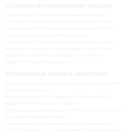
Сборные металлические модели
Сборная модель 1:43 Трехосный низкорамный полуприцеп
ЧЗПТ-935911 для полноприводных седельных тягачей (Клен)
Сборная модель 1:43 Опытный грузовой автомобиль ЗиЛ-130Г,
стеклопластиковая кабина (AVD Models, смола)
Сборная модель 1:43 Бортовой прицеп из Нефтекамска -8332,
дорожный, с тентом, односторнняя проработка бортов (Клен)
Комплект для самостоятельной сборки 1:43 Зерновоз 6х4
КамАЗ-65117 ранний (AVD Models, Клен)
Журнальные серии с моделями
Масштабная модель 1:87 Советский тепловоз ТЭ1 с журналом №8
(Наши Поезда. Modimio)
Масштабная модель 1:43 Городской автобус Икарус-260.06 с
журналом №25 (Наши Автобусы. Modimio)
Коллекционная масштабная модель 1:43 Автомобиль Москвич-407
бело-серый с журналом (De Agostini)
Коллекционная масштабная модель 1:43 Бортовой автомобиль
КрАЗ-214, без тента, хаки, с журналом №13 (Легендарные грузовики