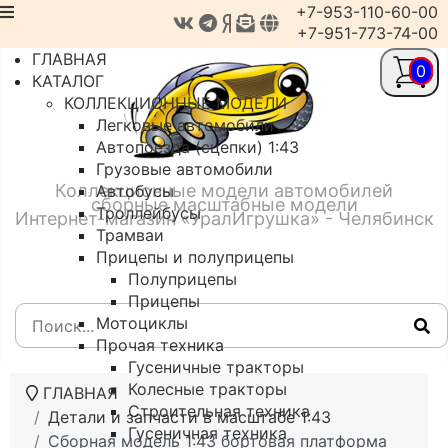
+7-953-110-60-00
+7-951-773-74-00
ГЛАВНАЯ
0
КАТАЛОГ
КОЛЛЕКЦИОННЫЕ МОДЕЛИ
Легковые автомобили
Автопоезда (сцепки) 1:43
Грузовые автомобили
Коллекционные модели автомобилей
Автобусы
сборные масштабные модели
Троллейбусы
Интернет-магазин «УралИгрушка» - Челябинск
Трамваи
Прицепы и полуприцепы
Полуприцепы
Прицепы
Мотоциклы
Прочая техника
Гусеничные тракторы
Колесные тракторы
ГЛАВНАЯ
Строительная техника
Детали и запчасти в масштабе 1:43
Гусеничная техника
Сборная модель 1:43 бортовая платформа