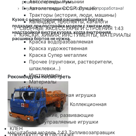
Автолегенды Румынии
решетка с креплениями
Автолегенды СССР. Лучшее
Внутренняя поверхность бортов НЕ проработана!
Тракторы (история, люди, машины)
Кузов с односторонней расшивкой бортов
Календари, проспекты, каталоги
подходит при постройке модели с тентом или
СБОРНЫЕ АКСЕССУАРЫ И СТРОЕНИЯ 1:43
надстройкой внутри кузова, когда внутренняя
КРАСКИ, ХИМИЯ, ИНСТУМЕНТЫ, МАТЕРИАЛЫ
расшивка бортов не нужна.
Краска водоразбавляемая
Краска художественная
Краска Супер металлик
Прочее (грунтовки, растворители,
шпаклевки...)
Инструменты
Рекомендуем посмотреть
Материалы
ИГРУШКИ
Автотранспортная игрушка
Конструкторы
Коллекционная
Оружие
Логические, развивающие
Радиоуправляемые игрушки
КЛЕН
масштабная модель 1:43 Топливозаправщик
ОЖИДАЮТСЯ В ПРОДАЖЕ