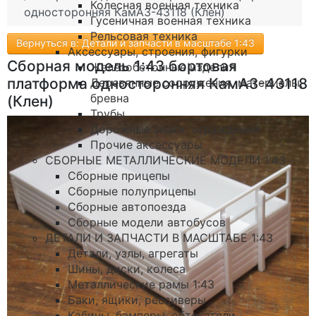
Колесная военная техника
односторонняя КамАЗ-43118 (Клен)
Гусеничная военная техника
Рельсовая техника
Вернуться в: Детали и запчасти в масштабе 1:43
Аксессуары, строения, фигурки
Сборная модель 1:43 бортовая
Железобетонные изделия
платформа односторонняя КамАЗ-43118
Деревянные сооружения, материалы,
бревна
(Клен)
Трубы
Дорожные знаки, ограждения
Прочие аксессуары
СБОРНЫЕ МЕТАЛЛИЧЕСКИЕ МОДЕЛИ 1:43
Сборные прицепы
Сборные полуприцепы
Сборные автопоезда
Сборные модели автобусов
ДЕТАЛИ И ЗАПЧАСТИ В МАСШТАБЕ 1:43
Детали, узлы, агрегаты
Шины, диски, колеса
Металлические рамы 1:43
Баки, ящики, рессиверы
Кабины, бамперы, обтекатели