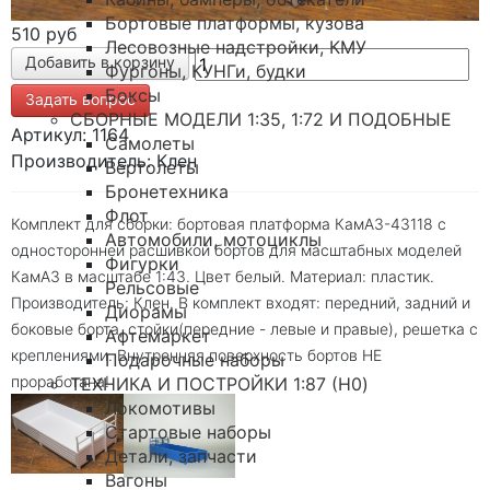
Бортовые платформы, кузова
510 руб
Лесовозные надстройки, КМУ
Фургоны, КУНГи, будки
Боксы
Задать вопрос
СБОРНЫЕ МОДЕЛИ 1:35, 1:72 И ПОДОБНЫЕ
Артикул: 1164
Самолеты
Производитель: Клен
Вертолеты
Бронетехника
Флот
Комплект для сборки: бортовая платформа КамАЗ-43118 с
Автомобили, мотоциклы
односторонней расшивкой бортов для масштабных моделей
Фигурки
КамАЗ в масштабе 1:43. Цвет белый. Материал: пластик.
Рельсовые
Производитель: Клен. В комплект входят: передний, задний и
Диорамы
боковые борта, стойки(передние - левые и правые), решетка с
Афтемаркет
креплениями. Внутренняя поверхность бортов НЕ
Подарочные наборы
проработана!
ТЕХНИКА И ПОСТРОЙКИ 1:87 (H0)
Локомотивы
Стартовые наборы
Детали, запчасти
Вагоны