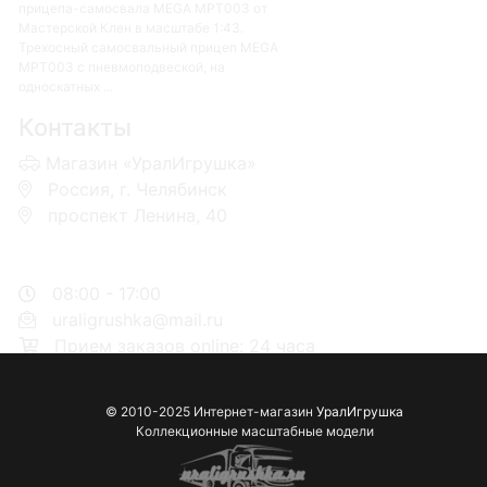
прицепа-самосвала MEGA MPT003 от
Мастерской Клен в масштабе 1:43.
Трехосный самосвальный прицеп MEGA
MPT003 с пневмоподвеской, на
односкатных ...
Контакты
Магазин «УралИгрушка»
Россия, г. Челябинск
проспект Ленина, 40
+7 953-110-60-00
+7-951-773-74-00
08:00 - 17:00
uraligrushka@mail.ru
Прием заказов online: 24 часа
© 2010-2025 Интернет-магазин
УралИгрушка
Коллекционные масштабные модели