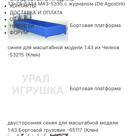
ТЗ-7,5-5334 МАЗ-5335 с журналом (De Agostini)
КОНТАКТЫ
ДОСТАВКА И ОПЛАТА
ОТЗЫВЫ
Бортовая платформа
НОВОСТИ
ФОРУМ
синяя для масштабной модели 1:43 из Челнов
-53215 (Клен)
Бортовая платформа
двусторонняя синяя для масштабной модели
1:43 Бортовой грузовик -65117 (Клен)