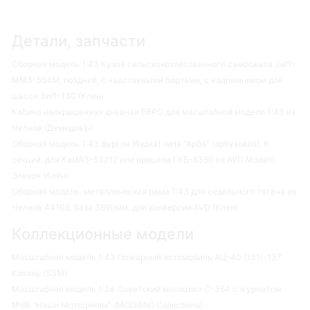
Детали, запчасти
Сборная модель 1:43 Кузов сельскохозяйственного самосвала ЗиЛ-
ММЗ-554М, поздний, с надставными бортами, с надрамником для
шасси ЗиЛ-130 (Клен)
Кабина неокрашенная дневная ЕВРО для масштабной модели 1:43 из
Челнов (ДемидовЪ)
Сборная модель 1:43 фургон (будка) типа "Арба" (арбузовоз), 6
секций, для КамАЗ-53212 или прицепа ГКБ-8350 от AVD Models,
Элекон (Клен)
Сборная модель: металлическая рама 1:43 для седельного тягача из
Челнов 44108, база 3690мм, для конверсии AVD (Клен)
Коллекционные модели
Масштабная модель 1:43 Пожарный автомобиль АЦ-40 (131)-137
Казань (SSM)
Масштабная модель 1:24 Советский мотоцикл С-364 с журналом
№66 "Наши Мотоциклы" (MODIMIO Collections)