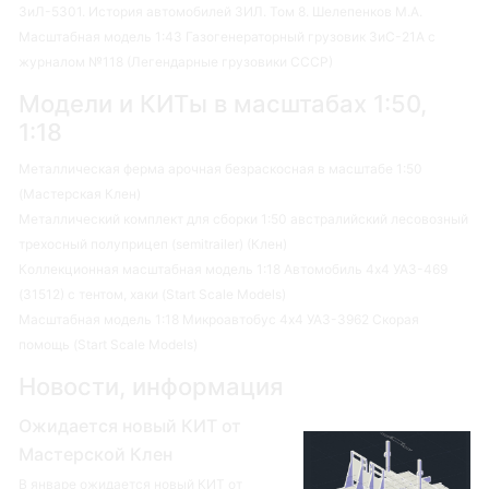
ЗиЛ-5301. История автомобилей ЗИЛ. Том 8. Шелепенков М.А.
Масштабная модель 1:43 Газогенераторный грузовик ЗиС-21А с
журналом №118 (Легендарные грузовики СССР)
Модели и КИТы в масштабах 1:50,
1:18
Металлическая ферма арочная безраскосная в масштабе 1:50
(Мастерская Клен)
Металлический комплект для сборки 1:50 австралийский лесовозный
трехосный полуприцеп (semitrailer) (Клен)
Коллекционная масштабная модель 1:18 Автомобиль 4х4 УАЗ-469
(31512) с тентом, хаки (Start Scale Models)
Масштабная модель 1:18 Микроавтобус 4х4 УАЗ-3962 Скорая
помощь (Start Scale Models)
Новости, информация
Ожидается новый КИТ от
Мастерской Клен
В январе ожидается новый КИТ от