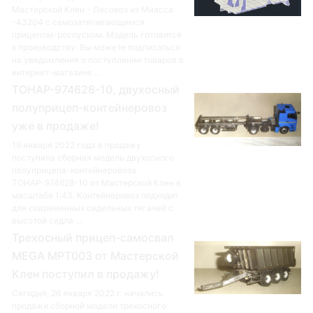
Мастерской Клен - Лесовоз из Миасса
-43204 с самозатягивающимся
прицепом-роспуском. Модель готовится
к производству. Вы можете подписаться
на уведомления о поступлении товаров в
интернет-магазине ...
ТОНАР-974628-10, двухосный
полуприцеп-контейнеровоз
уже в продаже!
19 января 2022 года в продажу
поступила сборная модель двухосного
полуприцепа-контейнеровоза
ТОНАР-974628-10 от Мастерской Клен в
масштабе 1:43. Контейнеровоз подходит
для современных седельных тягачей с
высотой седла ...
Трехосный прицеп-самосвал
MEGA MPT003 от Мастерской
Клен поступил в продажу!
Сегодня, 26 января 2022 г. начались
продажи сборной модели трехосного