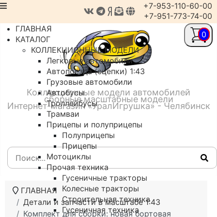
+7-953-110-60-00
+7-951-773-74-00
ГЛАВНАЯ
0
КАТАЛОГ
КОЛЛЕКЦИОННЫЕ МОДЕЛИ
Легковые автомобили
Автопоезда (сцепки) 1:43
Грузовые автомобили
Коллекционные модели автомобилей
Автобусы
сборные масштабные модели
Троллейбусы
Интернет-магазин «УралИгрушка» - Челябинск
Трамваи
Прицепы и полуприцепы
Полуприцепы
Прицепы
Мотоциклы
Прочая техника
Гусеничные тракторы
Колесные тракторы
ГЛАВНАЯ
Строительная техника
Детали и запчасти в масштабе 1:43
Гусеничная техника
Комплект для сборки: новая бортовая