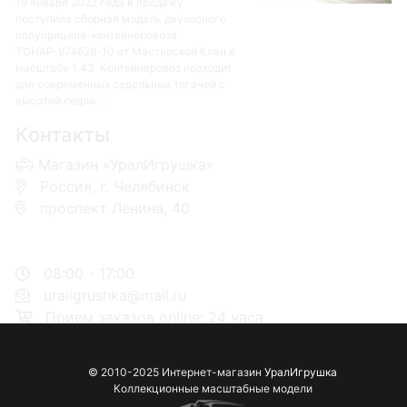
19 января 2022 года в продажу
поступила сборная модель двухосного
полуприцепа-контейнеровоза
ТОНАР-974628-10 от Мастерской Клен в
масштабе 1:43. Контейнеровоз подходит
для современных седельных тягачей с
высотой седла ...
Контакты
Магазин «УралИгрушка»
Россия, г. Челябинск
проспект Ленина, 40
+7 953-110-60-00
+7-951-773-74-00
08:00 - 17:00
uraligrushka@mail.ru
Прием заказов online: 24 часа
© 2010-2025 Интернет-магазин
УралИгрушка
Коллекционные масштабные модели