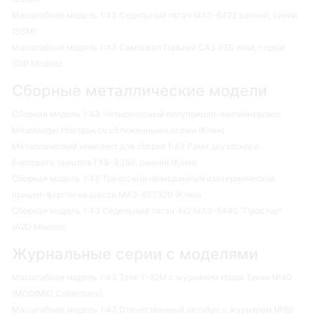
Масштабная модель 1:43 Седельный тягач МАЗ-6422 ранний, синий
(SSM)
Масштабная модель 1:43 Самосвал Горький САЗ 93Б хаки, серый
(DiP Models)
Сборные металлические модели
Сборная модель 1:43 Четырехосный полуприцеп-контейнеровоз
Meusburger Новтрак со сближенными осями (Клен)
Металлический комплект для сборки 1:43 Рама двухосного
бортового прицепа ГКБ-8350, ранний (Клен)
Сборная модель 1:43 Трехосный низкорамный изотермический
прицеп-фургон на шасси МАЗ-837320 (Клен)
Сборная модель 1:43 Седельный тягач 4х2 МАЗ-5440 "Простор"
(AVD Models)
Журнальные серии с моделями
Масштабная модель 1:43 Танк Т-62М с журналом Наши Танки №40
(MODIMIO Collections)
Масштабная модель 1:43 Отечественный автобус с журналом №86