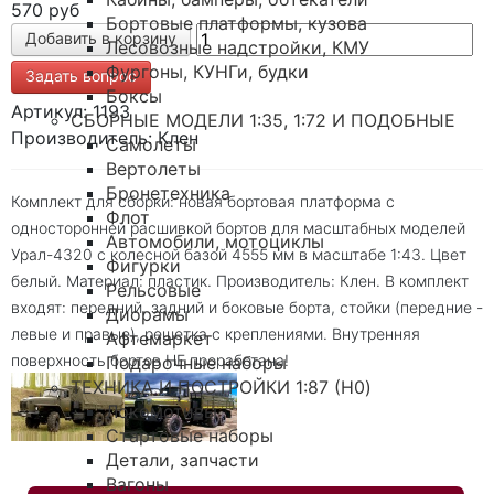
570 руб
Бортовые платформы, кузова
Лесовозные надстройки, КМУ
Фургоны, КУНГи, будки
Задать вопрос
Боксы
Артикул: 1193
СБОРНЫЕ МОДЕЛИ 1:35, 1:72 И ПОДОБНЫЕ
Производитель: Клен
Самолеты
Вертолеты
Бронетехника
Комплект для сборки: новая бортовая платформа с
Флот
односторонней расшивкой бортов для масштабных моделей
Автомобили, мотоциклы
Урал-4320 с колесной базой 4555 мм в масштабе 1:43. Цвет
Фигурки
белый. Материал: пластик. Производитель: Клен. В комплект
Рельсовые
входят: передний, задний и боковые борта, стойки (передние -
Диорамы
левые и правые), решетка с креплениями. Внутренняя
Афтемаркет
поверхность бортов НЕ проработана!
Подарочные наборы
ТЕХНИКА И ПОСТРОЙКИ 1:87 (H0)
Локомотивы
Стартовые наборы
Детали, запчасти
Вагоны