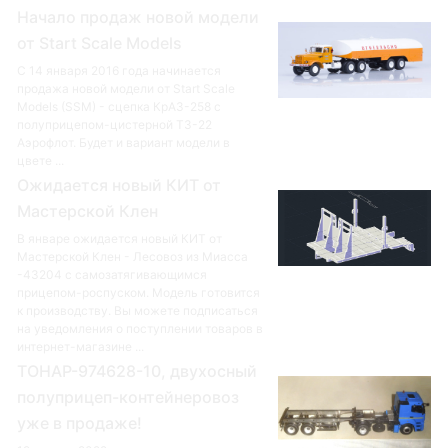
Начало продаж новой модели
от Start Scale Models
С 14 января 2016 года начинается
продажа новой модели от Start Scale
Models (SSM) - сцепка КрАЗ-258 с
полуприцепом-цистерной ТЗ-22
Аэрофлот. Будет и вариант модели в
цвете ...
Ожидается новый КИТ от
Мастерской Клен
В январе ожидается новый КИТ от
Мастерской Клен - Лесовоз из Миасса
-43204 с самозатягивающимся
прицепом-роспуском. Модель готовится
к производству. Вы можете подписаться
на уведомления о поступлении товаров в
интернет-магазине ...
ТОНАР-974628-10, двухосный
полуприцеп-контейнеровоз
уже в продаже!