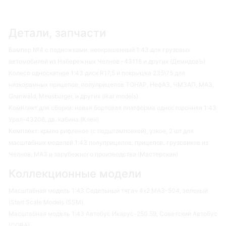
Детали, запчасти
Бампер №4 с подножками, неокрашенный 1:43 для грузовых
автомобилей из Набережных Челнов -43118 и других (ДемидовЪ)
Колесо односкатное 1:43 диск R17,5 и покрышка 235\75 для
низкорамных прицепов, полуприцепов ТОНАР, НефАЗ, ЧМЗАП, МАЗ,
Grunwald, Meusburger, и других (Ikar models)
Комплект для сборки: новая бортовая платформа односторонняя 1:43
Урал-43206, дв. кабина (Клен)
Комплект: крыло рифленое (с подштамповкой), узкое, 2 шт для
масштабных моделей 1:43 полуприцепов, прицепов, грузовиков из
Челнов, МАЗ и зарубежного производства (Мастерская)
Коллекционные модели
Масштабная модель 1:43 Седельный тягач 4х2 МАЗ-504, зеленый
(Start Scale Models (SSM)
Масштабная модель 1:43 Автобус Икарус-250.59, Советский Автобус
(СОВА)