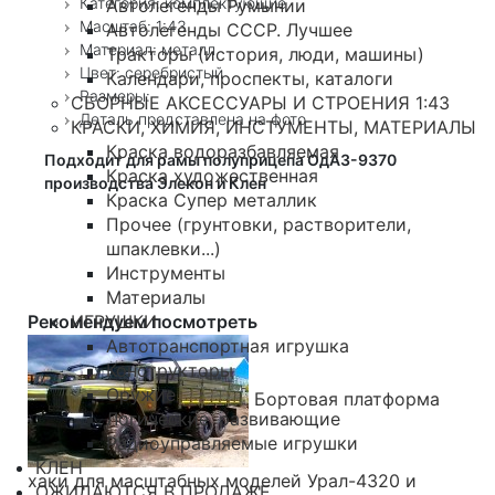
Категория: комплектующие
Автолегенды Румынии
Масштаб: 1:43
Автолегенды СССР. Лучшее
Материал: металл
Тракторы (история, люди, машины)
Цвет: серебристый
Календари, проспекты, каталоги
Размеры:
СБОРНЫЕ АКСЕССУАРЫ И СТРОЕНИЯ 1:43
Деталь представлена на фото
КРАСКИ, ХИМИЯ, ИНСТУМЕНТЫ, МАТЕРИАЛЫ
Краска водоразбавляемая
Подходит для рамы полуприцепа ОдАЗ-9370
Краска художественная
производства Элекон и Клен
Краска Супер металлик
Прочее (грунтовки, растворители,
шпаклевки...)
Инструменты
Материалы
Рекомендуем посмотреть
ИГРУШКИ
Автотранспортная игрушка
Конструкторы
Оружие
Бортовая платформа
Логические, развивающие
Радиоуправляемые игрушки
КЛЕН
хаки для масштабных моделей Урал-4320 и
ОЖИДАЮТСЯ В ПРОДАЖЕ