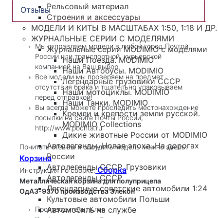
Рельсовый материал
Отзывы
Строения и аксессуары
МОДЕЛИ И КИТЫ В МАСШТАБАХ 1:50, 1:18 И ДР.
ЖУРНАЛЬНЫЕ СЕРИИ С МОДЕЛЯМИ
Мы отправляем модели в любой город Почтой
Журнальные серии MODIMIO с моделями
России или транспортной, курьерской
Наши Поезда. MODIMIO
компанией на Ваш выбор.
Наши Автобусы. MODIMIO
Все модели мы проверяем на предмет
Легендарные грузовики СССР
отсутствия брака и тщательно упаковываем
Наши мотоциклы. MODIMIO
перед отправкой!
Наши Танки. MODIMIO
Вы всегда можете проследить местонахождение
Кремли и крепости земли русской.
посылки на сайте Почты России,
MODIMIO Collections
http://www.pochta.ru
Дикие животные России от MODIMIO
Автолегенды. Новая эпоха. На дорогах
Почитать отзывы и обсудить модель можно здесь:
России
Корзина
Автолегенды СССР. Грузовики
Сборка
Инструкция по сборке:
Автолегенды СССР
Металлическая корзина для полуприцепа
Легендарные советские автомобили 1:24
ОдАЗ-9370 производства Элекон
Культовые автомобили Польши
Производитель: Клен
Автомобиль на службе