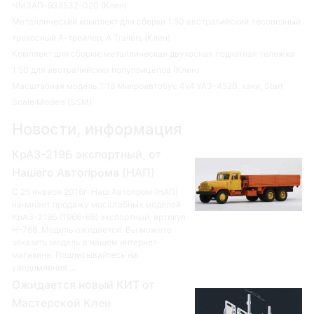
ЧМЗАП-938532-020 (Клен)
Металлический комплект для сборки 1:50 австралийский лесовозный
трехосный А-трейлер, A Trailers (Клен)
Комплект для сборки: металлическая двухосная подкатная тележка
1:50 для австралийских полуприцепов (Клен)
Масштабная модель 1:18 Микроавтобус 4х4 УАЗ-452В, хаки, Start
Scale Models (SSM)
Новости, информация
КрАЗ-219Б экспортный, от
Нашего Автопрома (НАП)
С 25 января 2016г. Наш Автопром (НАП)
начинает продажу масштабных моделей
КрАЗ-219Б (1966-69) экспортный, артикул
Н-768. Модель ожидается. Вы можете
заказать модель в нашем интернет-
магазине. Подписывайтесь на
уведомления ...
Ожидается новый КИТ от
Мастерской Клен