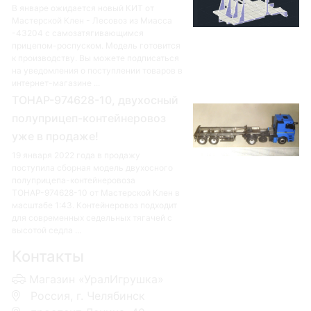
В январе ожидается новый КИТ от
Мастерской Клен - Лесовоз из Миасса
-43204 с самозатягивающимся
прицепом-роспуском. Модель готовится
к производству. Вы можете подписаться
на уведомления о поступлении товаров в
интернет-магазине ...
ТОНАР-974628-10, двухосный
полуприцеп-контейнеровоз
уже в продаже!
19 января 2022 года в продажу
поступила сборная модель двухосного
полуприцепа-контейнеровоза
ТОНАР-974628-10 от Мастерской Клен в
масштабе 1:43. Контейнеровоз подходит
для современных седельных тягачей с
высотой седла ...
Контакты
Магазин «УралИгрушка»
Россия, г. Челябинск