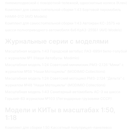
пневмоподвеской с поворотной тележкой, односкатные колеса (Клен)
Комплект для самостоятельной сборки 1:43 Бортовой паромобиль
НАМИ-012 (AVD Models)
Комплект для самостоятельной сборки 1:43 Автокран КС-3575 на
шасси полноприводного автомобиля 6х6 КрАЗ-255Б1 (AVD Models)
Журнальные серии с моделями
Масштабная модель 1:43 Городской автобус ЛАЗ-695Н бело-голубой
с журналом №1 (Наши Автобусы. Modimio)
Масштабная модель 1:24 Советский минимокик РМЗ-2.126 "Мини" с
журналом №58 "Наши Мотоциклы" (MODIMIO Collections)
Масштабная модель 1:24 Советский мотоцикл РМЗ-2.124 "Дельта" с
журналом №48 "Наши Мотоциклы" (MODIMIO Collections)
Масштабная модель 1:43 Санитарный автомобиль АС-3 на шасси
Горький-63 журналом №103 (Легендарные грузовики СССР)
Модели и КИТы в масштабах 1:50,
1:18
Комплект для сборки 1:50 Кассетный полуприцеп-панелевоз