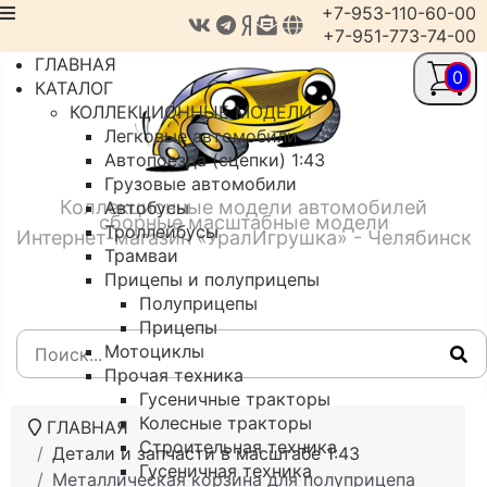
+7-953-110-60-00
+7-951-773-74-00
ГЛАВНАЯ
0
КАТАЛОГ
КОЛЛЕКЦИОННЫЕ МОДЕЛИ
Легковые автомобили
Автопоезда (сцепки) 1:43
Грузовые автомобили
Коллекционные модели автомобилей
Автобусы
сборные масштабные модели
Троллейбусы
Интернет-магазин «УралИгрушка» - Челябинск
Трамваи
Прицепы и полуприцепы
Полуприцепы
Прицепы
Мотоциклы
Прочая техника
Гусеничные тракторы
Колесные тракторы
ГЛАВНАЯ
Строительная техника
Детали и запчасти в масштабе 1:43
Гусеничная техника
Металлическая корзина для полуприцепа