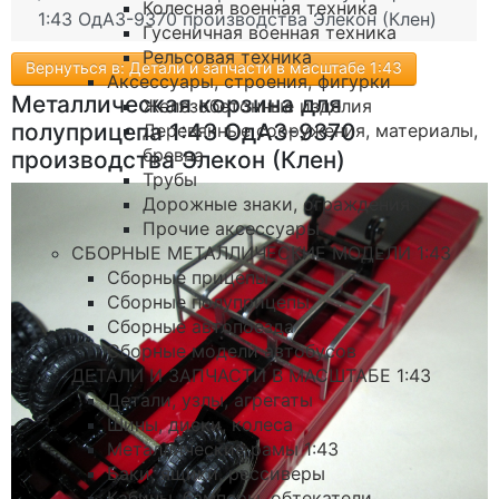
Колесная военная техника
1:43 ОдАЗ-9370 производства Элекон (Клен)
Гусеничная военная техника
Рельсовая техника
Вернуться в: Детали и запчасти в масштабе 1:43
Аксессуары, строения, фигурки
Металлическая корзина для
Железобетонные изделия
полуприцепа 1:43 ОдАЗ-9370
Деревянные сооружения, материалы,
бревна
производства Элекон (Клен)
Трубы
Дорожные знаки, ограждения
Прочие аксессуары
СБОРНЫЕ МЕТАЛЛИЧЕСКИЕ МОДЕЛИ 1:43
Сборные прицепы
Сборные полуприцепы
Сборные автопоезда
Сборные модели автобусов
ДЕТАЛИ И ЗАПЧАСТИ В МАСШТАБЕ 1:43
Детали, узлы, агрегаты
Шины, диски, колеса
Металлические рамы 1:43
Баки, ящики, рессиверы
Кабины, бамперы, обтекатели