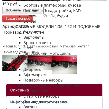
150 руб
Бортовые платформы, кузова
Лесовозные надстройки, КМУ
Фургоны, КУНГи, будки
Задать вопрос
Боксы
Артикул: 1569
СБОРНЫЕ МОДЕЛИ 1:35, 1:72 И ПОДОБНЫЕ
Самолеты
Производитель: Клен
Вертолеты
Бронетехника
Масштаб 1:43. Цвет серебристый. Материал: металл.
Флот
Производитель: Клен.
Автомобили, мотоциклы
Фигурки
Рельсовые
Диорамы
Афтемаркет
Подарочные наборы
ТЕХНИКА И ПОСТРОЙКИ 1:87 (H0)
Описание
Локомотивы
Стартовые наборы
Детали, запчасти
Информация для покупателей
Вагоны