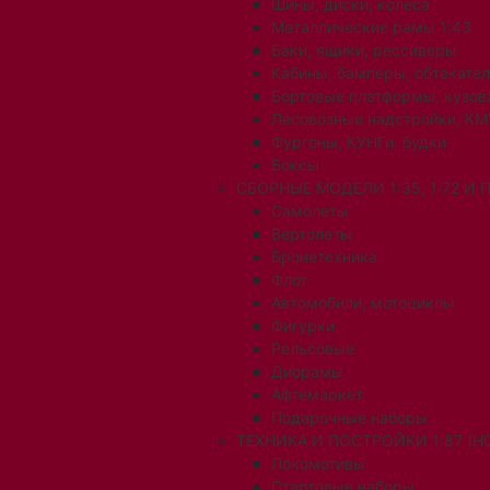
Шины, диски, колеса
Металлические рамы 1:43
Баки, ящики, рессиверы
Кабины, бамперы, обтекате
Бортовые платформы, кузов
Лесовозные надстройки, КМ
Фургоны, КУНГи, будки
Боксы
СБОРНЫЕ МОДЕЛИ 1:35, 1:72 И
Самолеты
Вертолеты
Бронетехника
Флот
Автомобили, мотоциклы
Фигурки
Рельсовые
Диорамы
Афтемаркет
Подарочные наборы
ТЕХНИКА И ПОСТРОЙКИ 1:87 (H0
Локомотивы
Стартовые наборы