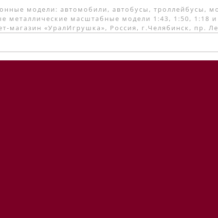
онные модели: автомобили, автобусы, троллейбусы, м
е металлические масштабные модели 1:43, 1:50, 1:18 и
т-магазин «УралИгрушка», Россия, г.Челябинск, пр. Л