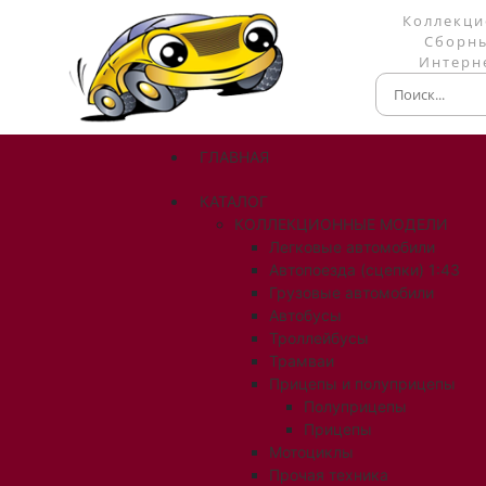
Коллекци
Сборны
Интерне
ГЛАВНАЯ
КАТАЛОГ
КОЛЛЕКЦИОННЫЕ МОДЕЛИ
Легковые автомобили
Автопоезда (сцепки) 1:43
Грузовые автомобили
Автобусы
Троллейбусы
Трамваи
Прицепы и полуприцепы
Полуприцепы
Прицепы
Мотоциклы
Прочая техника