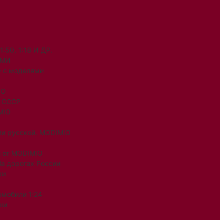
50, 1:18 И ДР.
ЯМИ
 с моделями
IO
и СССР
MIO
ли русской. MODIMIO
 от MODIMIO
На дорогах России
ки
омобили 1:24
ши