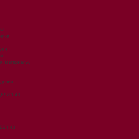
ка
ника
рки
ия
я, материалы,
ждения
ЕЛИ 1:43
Е 1:43