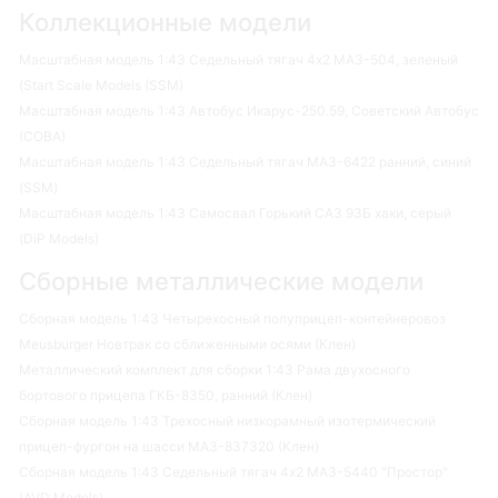
Коллекционные модели
Масштабная модель 1:43 Седельный тягач 4х2 МАЗ-504, зеленый
(Start Scale Models (SSM)
Масштабная модель 1:43 Автобус Икарус-250.59, Советский Автобус
(СОВА)
Масштабная модель 1:43 Седельный тягач МАЗ-6422 ранний, синий
(SSM)
Масштабная модель 1:43 Самосвал Горький САЗ 93Б хаки, серый
(DiP Models)
Сборные металлические модели
Сборная модель 1:43 Четырехосный полуприцеп-контейнеровоз
Meusburger Новтрак со сближенными осями (Клен)
Металлический комплект для сборки 1:43 Рама двухосного
бортового прицепа ГКБ-8350, ранний (Клен)
Сборная модель 1:43 Трехосный низкорамный изотермический
прицеп-фургон на шасси МАЗ-837320 (Клен)
Сборная модель 1:43 Седельный тягач 4х2 МАЗ-5440 "Простор"
(AVD Models)