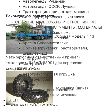
Автолегенды Румынии
Автолегенды СССР. Лучшее
Тракторы (история, люди, машины)
Рекомендуем посмотреть
Календари, проспекты, каталоги
СБОРНЫЕ АКСЕССУАРЫ И СТРОЕНИЯ 1:43
КРАСКИ, ХИМИЯ, ИНСТУМЕНТЫ, МАТЕРИАЛЫ
Краска водоразбавляемая
Сборная модель 1:43
Краска художественная
Краска Супер металлик
Прочее (грунтовки, растворители,
шпаклевки...)
Четырехосный отечественный прицеп-
Инструменты
тяжеловоз ЧМЗАП-83991 для перевозки
Материалы
спецтехники (Клен)
ИГРУШКИ
Автотранспортная игрушка
Конструкторы
Оружие
Покрышка (шина)
Логические, развивающие
Радиоуправляемые игрушки
КЛЕН
ОЖИДАЮТСЯ В ПРОДАЖЕ