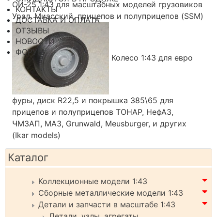
ОИ-25 1:43 для масштабных моделей грузовиков
КОНТАКТЫ
Урал, Миасский, прицепов и полуприцепов (SSM)
ДОСТАВКА И ОПЛАТА
ОТЗЫВЫ
НОВОСТИ
ФОРУМ
Колесо 1:43 для евро
фуры, диск R22,5 и покрышка 385\65 для
прицепов и полуприцепов ТОНАР, НефАЗ,
ЧМЗАП, МАЗ, Grunwald, Meusburger, и других
(Ikar models)
Каталог
Коллекционные модели 1:43
Сборные металлические модели 1:43
Детали и запчасти в масштабе 1:43
Детали, узлы, агрегаты