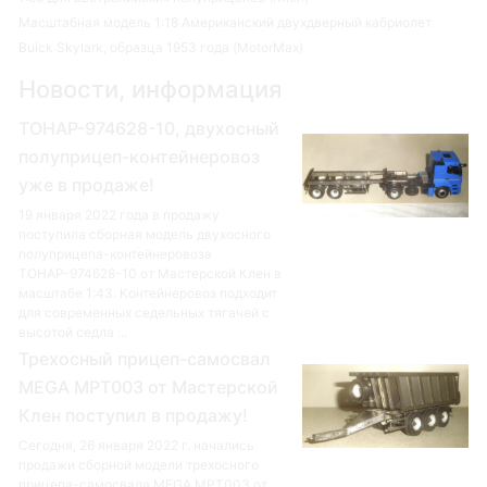
Масштабная модель 1:18 Американский двухдверный кабриолет
Buick Skylark, образца 1953 года (MotorMax)
Новости, информация
ТОНАР-974628-10, двухосный
полуприцеп-контейнеровоз
уже в продаже!
19 января 2022 года в продажу
поступила сборная модель двухосного
полуприцепа-контейнеровоза
ТОНАР-974628-10 от Мастерской Клен в
масштабе 1:43. Контейнеровоз подходит
для современных седельных тягачей с
высотой седла ...
Трехосный прицеп-самосвал
MEGA MPT003 от Мастерской
Клен поступил в продажу!
Сегодня, 26 января 2022 г. начались
продажи сборной модели трехосного
прицепа-самосвала MEGA MPT003 от