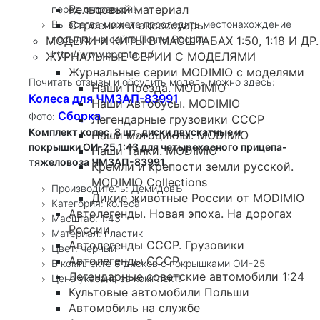
Рельсовый материал
перед отправкой!
Строения и аксессуары
Вы всегда можете проследить местонахождение
посылки на сайте Почты России,
МОДЕЛИ И КИТЫ В МАСШТАБАХ 1:50, 1:18 И ДР.
http://www.pochta.ru/
ЖУРНАЛЬНЫЕ СЕРИИ С МОДЕЛЯМИ
Журнальные серии MODIMIO с моделями
Почитать отзывы и обсудить модель можно здесь:
Наши Поезда. MODIMIO
Колеса для ЧМЗАП-83991
Наши Автобусы. MODIMIO
Сборка
Фото:
Легендарные грузовики СССР
Комплект колес, 8 шт, диски двускатные и
Наши мотоциклы. MODIMIO
покрышки ОИ-25 1:43 для четырехосного прицепа-
Наши Танки. MODIMIO
тяжеловоза ЧМЗАП-83991
Кремли и крепости земли русской.
MODIMIO Collections
Производитель: ДемидовЪ
Дикие животные России от MODIMIO
Категория: колеса
Автолегенды. Новая эпоха. На дорогах
Масштаб: 1:43
России
Материал: пластик
Автолегенды СССР. Грузовики
Цвет: черный
Автолегенды СССР
В комплекте 8 дисков с покрышками ОИ-25
Легендарные советские автомобили 1:24
Цена указана за комплект!
Культовые автомобили Польши
Автомобиль на службе