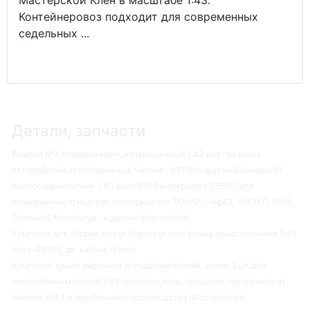
Мастерской Клен в масштабе 1:43.
Контейнеровоз подходит для современных
седельных ...
Детали, запчасти
Бампер №4 с подножками, неокрашенный 1:43 для грузовых
автомобилей из Набережных Челнов -43118 и других (ДемидовЪ)
Колесо односкатное 1:43 диск R17,5 и покрышка 235\75 для
низкорамных прицепов, полуприцепов ТОНАР, НефАЗ, ЧМЗАП, МАЗ,
Grunwald, Meusburger, и других (Ikar models)
Комплект для сборки: новая бортовая платформа односторонняя 1:43
Урал-43206, дв. кабина (Клен)
Комплект: крыло рифленое (с подштамповкой), узкое, 2 шт для
масштабных моделей 1:43 полуприцепов, прицепов, грузовиков из
Челнов, МАЗ и зарубежного производства (Мастерская)