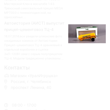
Мастерской Клен в масштабе 1:43.
Трехосный самосвальный прицеп MEGA
MPT003 с пневмоподвеской, на
односкатных ...
Автоистория (АИСТ) выпустит
прицеп-цементовоз ТЦ-4
18.07.2016.все увидели шпионские фото
ожидаемых новинок от Автоистории:
Прицеп-цементовоз ТЦ-4 оранжевый в
отдельной коробочке и сцепка
ЗиЛ-130В1 хаки с серым полуприцепом
ТЦ-4. Модели традиционно упакованы ...
Контакты
Магазин «УралИгрушка»
Россия, г. Челябинск
проспект Ленина, 40
+7 953-110-60-00
+7-951-773-74-00
08:00 - 17:00