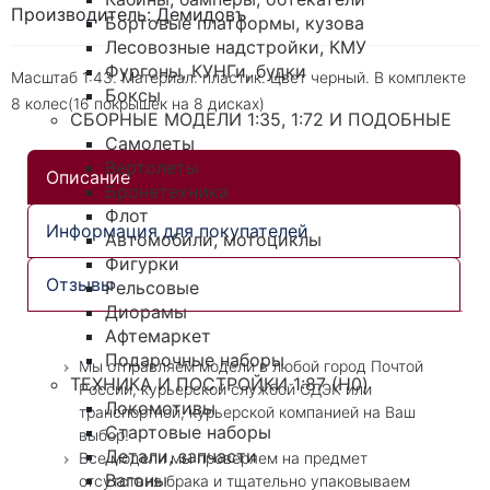
Производитель: Демидовъ
Бортовые платформы, кузова
Лесовозные надстройки, КМУ
Фургоны, КУНГи, будки
Масштаб 1:43. Материал: пластик. Цвет черный. В комплекте
Боксы
8 колес(16 покрышек на 8 дисках)
СБОРНЫЕ МОДЕЛИ 1:35, 1:72 И ПОДОБНЫЕ
Самолеты
Вертолеты
Описание
Бронетехника
Флот
Информация для покупателей
Автомобили, мотоциклы
Фигурки
Отзывы
Рельсовые
Диорамы
Афтемаркет
Подарочные наборы
Мы отправляем модели в любой город Почтой
ТЕХНИКА И ПОСТРОЙКИ 1:87 (H0)
России, курьерской службой СДЭК или
Локомотивы
транспортной, курьерской компанией на Ваш
Стартовые наборы
выбор!
Детали, запчасти
Все модели мы проверяем на предмет
Вагоны
отсутствия брака и тщательно упаковываем