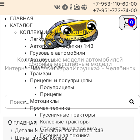
+7-953-110-60-00
+7-951-773-74-00
ГЛАВНАЯ
0
КАТАЛОГ
КОЛЛЕКЦИОННЫЕ МОДЕЛИ
Легковые автомобили
Автопоезда (сцепки) 1:43
Грузовые автомобили
Коллекционные модели автомобилей
Автобусы
сборные масштабные модели
Троллейбусы
Интернет-магазин «УралИгрушка» - Челябинск
Трамваи
Прицепы и полуприцепы
Полуприцепы
Прицепы
Мотоциклы
Прочая техника
Гусеничные тракторы
Колесные тракторы
ГЛАВНАЯ
Строительная техника
Детали и запчасти в масштабе 1:43
Гусеничная техника
Шины, диски, колеса