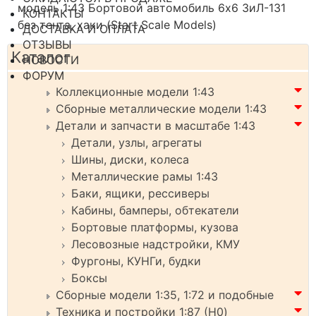
модель 1:43 Бортовой автомобиль 6х6 ЗиЛ-131
КОНТАКТЫ
без тента, хаки (Start Scale Models)
ДОСТАВКА И ОПЛАТА
ОТЗЫВЫ
Каталог
НОВОСТИ
ФОРУМ
Коллекционные модели 1:43
Сборные металлические модели 1:43
Детали и запчасти в масштабе 1:43
Детали, узлы, агрегаты
Шины, диски, колеса
Металлические рамы 1:43
Баки, ящики, рессиверы
Кабины, бамперы, обтекатели
Бортовые платформы, кузова
Лесовозные надстройки, КМУ
Фургоны, КУНГи, будки
Боксы
Сборные модели 1:35, 1:72 и подобные
Техника и постройки 1:87 (H0)