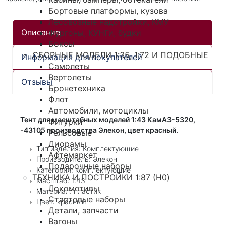
Бортовые платформы, кузова
Лесовозные надстройки, КМУ
Описание
Фургоны, КУНГи, будки
Боксы
СБОРНЫЕ МОДЕЛИ 1:35, 1:72 И ПОДОБНЫЕ
Информация для покупателей
Самолеты
Вертолеты
Отзывы
Бронетехника
Флот
Автомобили, мотоциклы
Тент для масштабных моделей 1:43 КамАЗ-5320,
Фигурки
-43105 производства Элекон, цвет красный.
Рельсовые
Диорамы
Тип изделия: Комплектующие
Афтемаркет
Производитель: Элекон
Подарочные наборы
Категория: комплектующие
ТЕХНИКА И ПОСТРОЙКИ 1:87 (H0)
Масштаб: 1:43
Локомотивы
Материал: пластик
Стартовые наборы
Цвет: красный
Детали, запчасти
Вагоны