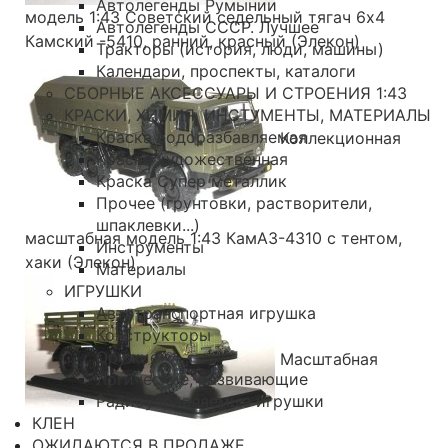
Автолегенды Румынии
модель 1:43 Советский седельный тягач 6х4
Автолегенды СССР. Лучшее
Камский -5410, ранний, красный (Элекон)
Тракторы (история, люди, машины)
Календари, проспекты, каталоги
СБОРНЫЕ АКСЕССУАРЫ И СТРОЕНИЯ 1:43
КРАСКИ, ХИМИЯ, ИНСТУМЕНТЫ, МАТЕРИАЛЫ
Краска водоразбавляемая
Коллекционная
Краска художественная
Краска Супер металлик
Прочее (грунтовки, растворители,
шпаклевки...)
масштабная модель 1:43 КамАЗ-4310 с тентом,
Инструменты
хаки (Элекон)
Материалы
ИГРУШКИ
Автотранспортная игрушка
Конструкторы
Оружие
Масштабная
Логические, развивающие
Радиоуправляемые игрушки
КЛЕН
ОЖИДАЮТСЯ В ПРОДАЖЕ