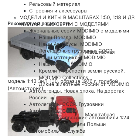
Рельсовый материал
Строения и аксессуары
МОДЕЛИ И КИТЫ В МАСШТАБАХ 1:50, 1:18 И ДР.
Рекомендуем посмотреть
ЖУРНАЛЬНЫЕ СЕРИИ С МОДЕЛЯМИ
Журнальные серии MODIMIO с моделями
Наши Поезда. MODIMIO
Наши Автобусы. MODIMIO
Легендарные грузовики СССР
Масштабная
Наши мотоциклы. MODIMIO
Наши Танки. MODIMIO
Кремли и крепости земли русской.
MODIMIO Collections
модель 1:43 ЗиЛ-130, образца 1976 г, голубой
Дикие животные России от MODIMIO
(Автоистория)
Автолегенды. Новая эпоха. На дорогах
России
Автолегенды СССР. Грузовики
Автолегенды СССР
Масштабная
Легендарные советские автомобили 1:24
Культовые автомобили Польши
Автомобиль на службе