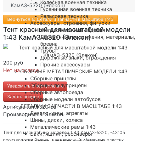
Колесная военная техника
КамАЗ-5320 (Элекон)
Гусеничная военная техника
Рельсовая техника
Вернуться в: Детали и запчасти в масштабе 1:43
Аксессуары, строения, фигурки
Тент красный для масштабной модели
Железобетонные изделия
1:43 КамАЗ-5320 (Элекон)
Деревянные сооружения, материалы,
бревна
Трубы
Дорожные знаки, ограждения
200 руб
Прочие аксессуары
Нет на складе
СБОРНЫЕ МЕТАЛЛИЧЕСКИЕ МОДЕЛИ 1:43
Сборные прицепы
Сборные полуприцепы
Уведомить о поступлении
Сборные автопоезда
Задать вопрос
Сборные модели автобусов
ДЕТАЛИ И ЗАПЧАСТИ В МАСШТАБЕ 1:43
Артикул: tent5320red
Детали, узлы, агрегаты
Производитель: Элекон
Шины, диски, колеса
Металлические рамы 1:43
Тент для масштабных моделей 1:43 КамАЗ-5320, -43105
Баки, ящики, рессиверы
производства Элекон, цвет красный. Материал: пластик.
Кабины, бамперы, обтекатели