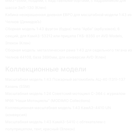
ММЗ-554М, поздний, с надставными бортами, с надрамником для
шасси ЗиЛ-130 (Клен)
Кабина неокрашенная дневная ЕВРО для масштабной модели 1:43 из
Челнов (ДемидовЪ)
Сборная модель 1:43 фургон (будка) типа "Арба" (арбузовоз), 6
секций, для КамАЗ-53212 или прицепа ГКБ-8350 от AVD Models,
Элекон (Клен)
Сборная модель: металлическая рама 1:43 для седельного тягача из
Челнов 44108, база 3690мм, для конверсии AVD (Клен)
Коллекционные модели
Масштабная модель 1:43 Пожарный автомобиль АЦ-40 (131)-137
Казань (SSM)
Масштабная модель 1:24 Советский мотоцикл С-364 с журналом
№66 "Наши Мотоциклы" (MODIMIO Collections)
Коллекционная масштабная модель 1:43 КамАЗ-4410 UN
(конверсия)
Масштабная модель 1:43 КамАЗ-5410 с обтекателем с
полуприцепом, тент, красный (Элекон)