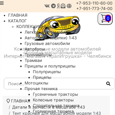
+7-953-110-60-00
+7-951-773-74-00
ГЛАВНАЯ
0
КАТАЛОГ
КОЛЛЕКЦИОННЫЕ МОДЕЛИ
Легковые автомобили
Автопоезда (сцепки) 1:43
Грузовые автомобили
Коллекционные модели автомобилей
Автобусы
сборные масштабные модели
Троллейбусы
Интернет-магазин «УралИгрушка» - Челябинск
Трамваи
Прицепы и полуприцепы
Полуприцепы
Прицепы
Мотоциклы
Прочая техника
Гусеничные тракторы
Колесные тракторы
ГЛАВНАЯ
Строительная техника
Детали и запчасти в масштабе 1:43
Гусеничная техника
Тент красный для масштабной модели 1:43