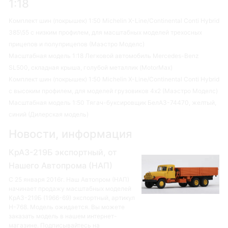
1:18
Комплект шин (покрышек) 1:50 Michelin X-Line/Continental Conti Hybrid
385\55 с низким профилем, для масштабных моделей трехосных
прицепов и полуприцепов (Маэстро Моделс)
Масштабная модель 1:18 Легковой автомобиль Mercedes-Benz
SL500, складная крыша, голубой металлик (MotorMax)
Комплект шин (покрышек) 1:50 Michelin X-Line/Continental Conti Hybrid
с высоким профилем, для моделей грузовиков 4х2 (Маэстро Моделс)
Масштабная модель 1:50 Тягач-буксировщик БелАЗ-74470, желтый,
синий (Дилерская модель)
Новости, информация
КрАЗ-219Б экспортный, от
Нашего Автопрома (НАП)
С 25 января 2016г. Наш Автопром (НАП)
начинает продажу масштабных моделей
КрАЗ-219Б (1966-69) экспортный, артикул
Н-768. Модель ожидается. Вы можете
заказать модель в нашем интернет-
магазине. Подписывайтесь на