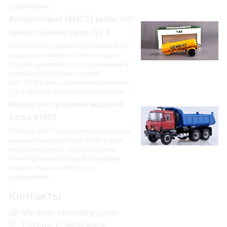
уведомления ...
Автоистория (АИСТ) выпустит
прицеп-цементовоз ТЦ-4
18.07.2016.все увидели шпионские фото
ожидаемых новинок от Автоистории:
Прицеп-цементовоз ТЦ-4 оранжевый в
отдельной коробочке и сцепка
ЗиЛ-130В1 хаки с серым полуприцепом
ТЦ-4. Модели традиционно упакованы ...
Новое поступление моделей
Татра 815S1
С 5 июля 2017 года начинается продажа
модели самосвала Татра 815S1 в двух
новых расцветках - красная кабина,
синий кузов и оранжевый аварийный
вариант. Подписывайтесь на
уведомления ...
Контакты
Магазин «УралИгрушка»
Россия, г. Челябинск