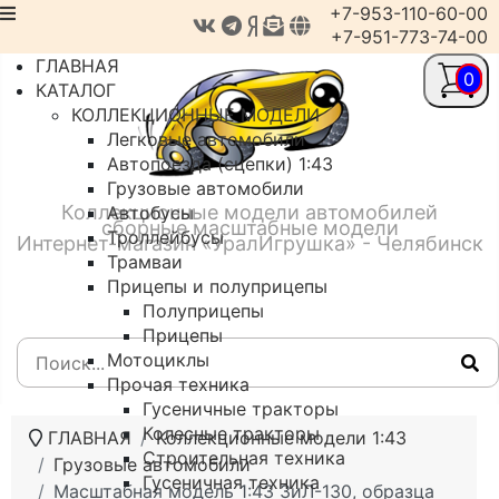
+7-953-110-60-00
+7-951-773-74-00
ГЛАВНАЯ
0
КАТАЛОГ
КОЛЛЕКЦИОННЫЕ МОДЕЛИ
Легковые автомобили
Автопоезда (сцепки) 1:43
Грузовые автомобили
Коллекционные модели автомобилей
Автобусы
сборные масштабные модели
Троллейбусы
Интернет-магазин «УралИгрушка» - Челябинск
Трамваи
Прицепы и полуприцепы
Полуприцепы
Прицепы
Мотоциклы
Прочая техника
Гусеничные тракторы
Колесные тракторы
ГЛАВНАЯ
Коллекционные модели 1:43
Строительная техника
Грузовые автомобили
Гусеничная техника
Масштабная модель 1:43 ЗиЛ-130, образца