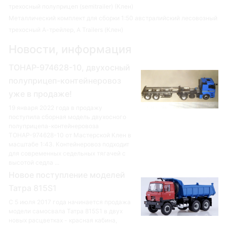
трехосный полуприцеп (semitrailer) (Клен)
Металлический комплект для сборки 1:50 австралийский лесовозный
трехосный А-трейлер, A Trailers (Клен)
Новости, информация
ТОНАР-974628-10, двухосный
полуприцеп-контейнеровоз
уже в продаже!
19 января 2022 года в продажу
поступила сборная модель двухосного
полуприцепа-контейнеровоза
ТОНАР-974628-10 от Мастерской Клен в
масштабе 1:43. Контейнеровоз подходит
для современных седельных тягачей с
высотой седла ...
Новое поступление моделей
Татра 815S1
С 5 июля 2017 года начинается продажа
модели самосвала Татра 815S1 в двух
новых расцветках - красная кабина,