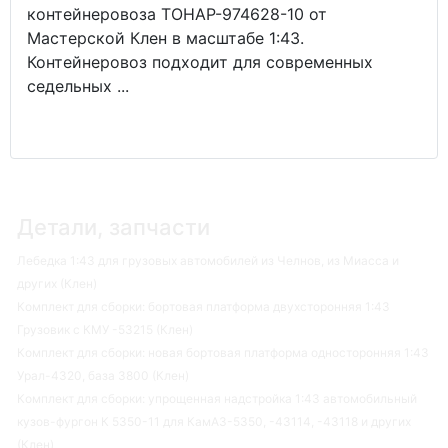
контейнеровоза ТОНАР-974628-10 от
Мастерской Клен в масштабе 1:43.
Контейнеровоз подходит для современных
седельных ...
Детали, запчасти
Лебедка 1:43 для грузовых автомобилей из Челнов, из Миасса и
других (Клен)
Комплект для сборки: бортовая платформа двухсторонняя 1:43
Грузовик с КМУ -53215 (Клен)
Комплект для сборки: новая бортовая платформа односторонняя 1:43
Урал-4320, база 3800 (Клен)
Комплект для сборки: упрощенная надстройка 1:43 автомобильный
кузов-фургон К 5350-11 для КамАЗ-5350, -43114, -43118 и других
(Клен)