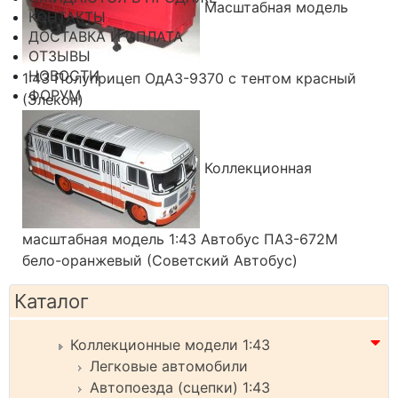
Масштабная модель
КОНТАКТЫ
ДОСТАВКА И ОПЛАТА
ОТЗЫВЫ
НОВОСТИ
1:43 Полуприцеп ОдАЗ-9370 с тентом красный
ФОРУМ
(Элекон)
Коллекционная
масштабная модель 1:43 Автобус ПАЗ-672М
бело-оранжевый (Советский Автобус)
Каталог
Коллекционные модели 1:43
Легковые автомобили
Автопоезда (сцепки) 1:43