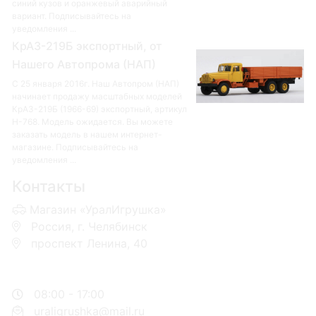
синий кузов и оранжевый аварийный
вариант. Подписывайтесь на
уведомления ...
КрАЗ-219Б экспортный, от
Нашего Автопрома (НАП)
С 25 января 2016г. Наш Автопром (НАП)
начинает продажу масштабных моделей
КрАЗ-219Б (1966-69) экспортный, артикул
Н-768. Модель ожидается. Вы можете
заказать модель в нашем интернет-
магазине. Подписывайтесь на
уведомления ...
Контакты
Магазин «УралИгрушка»
Россия, г. Челябинск
проспект Ленина, 40
+7 953-110-60-00
+7-951-773-74-00
08:00 - 17:00
uraligrushka@mail.ru