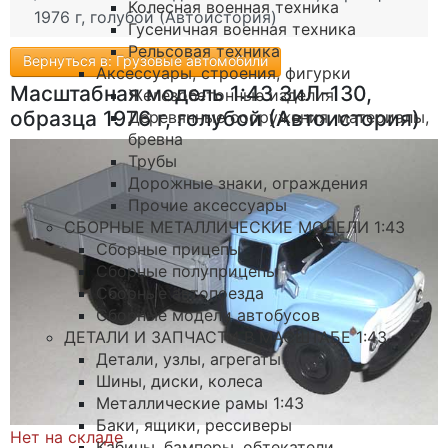
Колесная военная техника
1976 г, голубой (Автоистория)
Гусеничная военная техника
Рельсовая техника
Вернуться в: Грузовые автомобили
Аксессуары, строения, фигурки
Масштабная модель 1:43 ЗиЛ-130,
Железобетонные изделия
образца 1976 г, голубой (Автоистория)
Деревянные сооружения, материалы,
бревна
Трубы
Дорожные знаки, ограждения
Прочие аксессуары
СБОРНЫЕ МЕТАЛЛИЧЕСКИЕ МОДЕЛИ 1:43
Сборные прицепы
Сборные полуприцепы
Сборные автопоезда
Сборные модели автобусов
ДЕТАЛИ И ЗАПЧАСТИ В МАСШТАБЕ 1:43
Детали, узлы, агрегаты
Шины, диски, колеса
Металлические рамы 1:43
Баки, ящики, рессиверы
Нет на складе
Кабины, бамперы, обтекатели