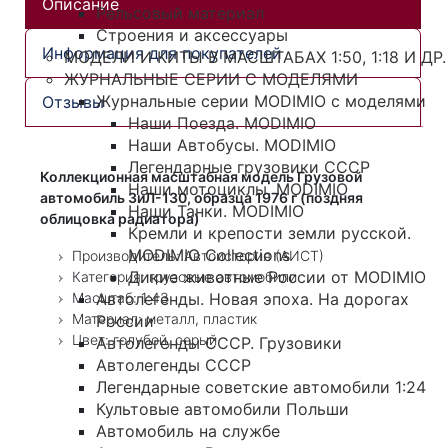
Описание
Рельсовый материал
Строения и аксессуары
Информация для покупателей
МОДЕЛИ И КИТЫ В МАСШТАБАХ 1:50, 1:18 И ДР.
ЖУРНАЛЬНЫЕ СЕРИИ С МОДЕЛЯМИ
Журнальные серии MODIMIO с моделями
Отзывы
Наши Поезда. MODIMIO
Наши Автобусы. MODIMIO
Легендарные грузовики СССР
Коллекционная масштабная модель Грузовой
Наши мотоциклы. MODIMIO
автомобиль ЗиЛ-130, образца 1976 г (поздняя
Наши Танки. MODIMIO
облицовка радиатора)
Кремли и крепости земли русской.
MODIMIO Collections
Производитель: Автоистория (АИСТ)
Дикие животные России от MODIMIO
Категория: грузовые автомобили
Масштаб: 1:43
Автолегенды. Новая эпоха. На дорогах
Материал: металл, пластик
России
Цвет: голубой, серый
Автолегенды СССР. Грузовики
Автолегенды СССР
Легендарные советские автомобили 1:24
Культовые автомобили Польши
Автомобиль на службе