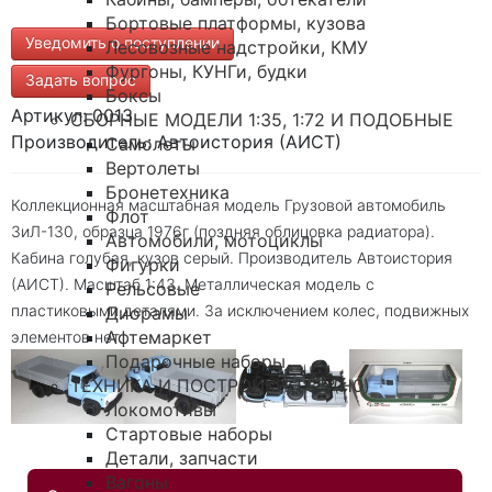
Бортовые платформы, кузова
Уведомить о поступлении
Лесовозные надстройки, КМУ
Фургоны, КУНГи, будки
Задать вопрос
Боксы
Артикул: 0013
СБОРНЫЕ МОДЕЛИ 1:35, 1:72 И ПОДОБНЫЕ
Производитель: Автоистория (АИСТ)
Самолеты
Вертолеты
Бронетехника
Коллекционная масштабная модель Грузовой автомобиль
Флот
ЗиЛ-130, образца 1976г (поздняя облицовка радиатора).
Автомобили, мотоциклы
Кабина голубая, кузов серый. Производитель Автоистория
Фигурки
(АИСТ). Масштаб 1:43. Металлическая модель с
Рельсовые
пластиковыми деталями. За исключением колес, подвижных
Диорамы
Афтемаркет
элементов нет.
Подарочные наборы
ТЕХНИКА И ПОСТРОЙКИ 1:87 (H0)
Локомотивы
Стартовые наборы
Детали, запчасти
Вагоны