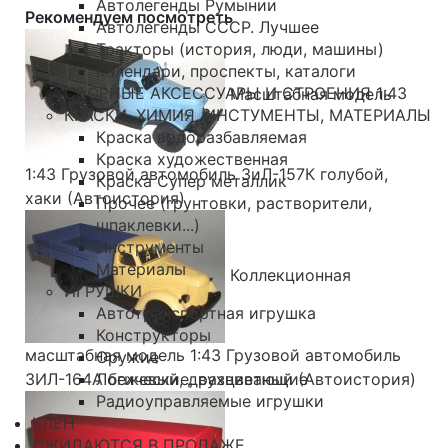
Автолегенды Румынии
Рекомендуем посмотреть
Автолегенды СССР. Лучшее
Тракторы (история, люди, машины)
Календари, проспекты, каталоги
СБОРНЫЕ АКСЕССУАРЫ И СТРОЕНИЯ 1:43
Масштабная модель
КРАСКИ, ХИМИЯ, ИНСТУМЕНТЫ, МАТЕРИАЛЫ
Краска водоразбавляемая
Краска художественная
1:43 Грузовой автомобиль ЗиЛ-157К голубой,
Краска Супер металлик
хаки (Автоистория)
Прочее (грунтовки, растворители,
шпаклевки...)
Инструменты
Материалы
Коллекционная
ИГРУШКИ
Автотранспортная игрушка
Конструкторы
масштабная модель 1:43 Грузовой автомобиль
Оружие
ЗИЛ-164А бежевый, двухцветный (Автоистория)
Логические, развивающие
Радиоуправляемые игрушки
КЛЕН
ОЖИДАЮТСЯ В ПРОДАЖЕ