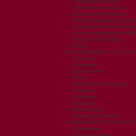
Шины, диски, колеса
Металлические рамы 1:43
Баки, ящики, рессиверы
Кабины, бамперы, обтекате
Бортовые платформы, кузов
Лесовозные надстройки, КМ
Фургоны, КУНГи, будки
Боксы
СБОРНЫЕ МОДЕЛИ 1:35, 1:72 И
Самолеты
Вертолеты
Бронетехника
Флот
Автомобили, мотоциклы
Фигурки
Рельсовые
Диорамы
Афтемаркет
Подарочные наборы
ТЕХНИКА И ПОСТРОЙКИ 1:87 (H0
Локомотивы
Стартовые наборы