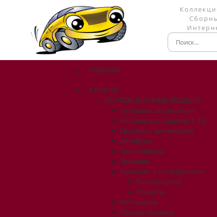
Коллекци
Сборны
Интерне
ГЛАВНАЯ
КАТАЛОГ
КОЛЛЕКЦИОННЫЕ МОДЕЛИ
Легковые автомобили
Автопоезда (сцепки) 1:43
Грузовые автомобили
Автобусы
Троллейбусы
Трамваи
Прицепы и полуприцепы
Полуприцепы
Прицепы
Мотоциклы
Прочая техника