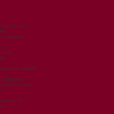
50, 1:18 И ДР.
ЯМИ
 с моделями
IO
и СССР
MIO
ли русской. MODIMIO
 от MODIMIO
На дорогах России
ки
омобили 1:24
ши