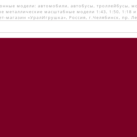
онные модели: автомобили, автобусы, троллейбусы, м
е металлические масштабные модели 1:43, 1:50, 1:18 и
т-магазин «УралИгрушка», Россия, г.Челябинск, пр. Л