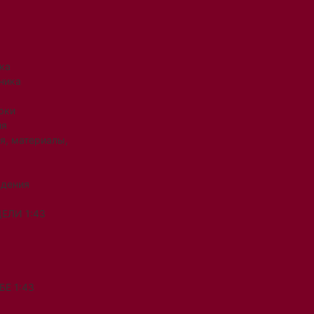
ка
ника
рки
ия
я, материалы,
ждения
ЕЛИ 1:43
Е 1:43