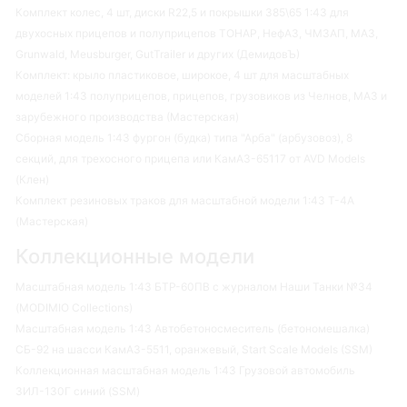
Комплект колес, 4 шт, диски R22,5 и покрышки 385\65 1:43 для
двухосных прицепов и полуприцепов ТОНАР, НефАЗ, ЧМЗАП, МАЗ,
Grunwald, Meusburger, GutTrailer и других (ДемидовЪ)
Комплект: крыло пластиковое, широкое, 4 шт для масштабных
моделей 1:43 полуприцепов, прицепов, грузовиков из Челнов, МАЗ и
зарубежного производства (Мастерская)
Сборная модель 1:43 фургон (будка) типа "Арба" (арбузовоз), 8
секций, для трехосного прицепа или КамАЗ-65117 от AVD Models
(Клен)
Комплект резиновых траков для масштабной модели 1:43 Т-4А
(Мастерская)
Коллекционные модели
Масштабная модель 1:43 БТР-60ПВ с журналом Наши Танки №34
(MODIMIO Collections)
Масштабная модель 1:43 Автобетоносмеситель (бетономешалка)
СБ-92 на шасси КамАЗ-5511, оранжевый, Start Scale Models (SSM)
Коллекционная масштабная модель 1:43 Грузовой автомобиль
ЗИЛ-130Г синий (SSM)