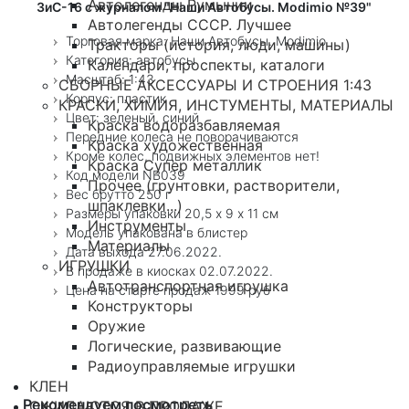
Автолегенды Румынии
ЗиС-16 с журналом "Наши Автобусы. Modimio №39"
Автолегенды СССР. Лучшее
Торговая марка: Наши Автобусы. Modimio
Тракторы (история, люди, машины)
Категория: автобусы
Календари, проспекты, каталоги
Масштаб: 1:43
СБОРНЫЕ АКСЕССУАРЫ И СТРОЕНИЯ 1:43
Корпус: пластик
КРАСКИ, ХИМИЯ, ИНСТУМЕНТЫ, МАТЕРИАЛЫ
Цвет: зеленый, синий
Краска водоразбавляемая
Передние колеса не поворачиваются
Краска художественная
Кроме колес, подвижных элементов нет!
Краска Супер металлик
Код модели NB039
Прочее (грунтовки, растворители,
Вес брутто 250 г
шпаклевки...)
Размеры упаковки 20,5 х 9 х 11 см
Инструменты
Модель упакована в блистер
Материалы
Дата выхода 27.06.2022.
ИГРУШКИ
В продаже в киосках 02.07.2022.
Автотранспортная игрушка
Цена на старте продаж 1999 руб
Конструкторы
Оружие
Логические, развивающие
Радиоуправляемые игрушки
КЛЕН
Рекомендуем посмотреть
ОЖИДАЮТСЯ В ПРОДАЖЕ