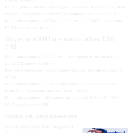
Поезда. Modimio)
Коллекционная масштабная модель 1:43 Опытный седельный тягач
6х2 МАЗ-520 с журналом №29 (Легендарные грузовики СССР)
Масштабная модель 1:87 Маневровый тепловоз ЧМЭ5 с журналом
№16 (Наши Поезда. Modimio)
Модели и КИТы в масштабах 1:50,
1:18
Масштабная модель 1:18 Спортивный легковой автомобиль Pagani
Zonda C12, синий (MotorMax)
Крюк металлический 1:50 для манипуляторов, КМУ Инман и других
(Клен)
Масштабная модель 1:18 Прототип, концепт-кар Volkswagen W12
Nardo Shou Car, красно-оранжевый (MotorMax)
Масштабная модель 1:50 Седельный тягач 4х2 МАЗ-5440 \ MAZ
5440 серебристый (WSI)
Новости, информация
Новое поступление моделей