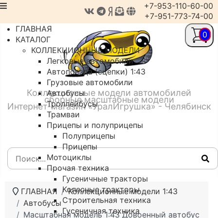
+7-953-110-60-00
+7-951-773-74-00
ГЛАВНАЯ
0
КАТАЛОГ
КОЛЛЕКЦИОННЫЕ МОДЕЛИ
Легковые автомобили
Автопоезда (сцепки) 1:43
Грузовые автомобили
Коллекционные модели автомобилей
Автобусы
сборные масштабные модели
Троллейбусы
Интернет-магазин «УралИгрушка» - Челябинск
Трамваи
Прицепы и полуприцепы
Полуприцепы
Прицепы
Мотоциклы
Прочая техника
Гусеничные тракторы
Колесные тракторы
ГЛАВНАЯ
Коллекционные модели 1:43
Строительная техника
Автобусы
Гусеничная техника
Масштабная модель 1:43 Довоенный автобус