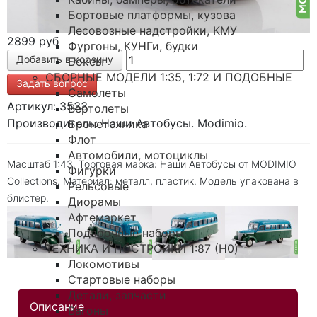
Бортовые платформы, кузова
Лесовозные надстройки, КМУ
2899 руб
Фургоны, КУНГи, будки
Боксы
СБОРНЫЕ МОДЕЛИ 1:35, 1:72 И ПОДОБНЫЕ
Задать вопрос
Самолеты
Артикул: 3533
Вертолеты
Производитель: Наши Автобусы. Modimio.
Бронетехника
Флот
Автомобили, мотоциклы
Масштаб 1:43. Торговая марка: Наши Автобусы от MODIMIO
Фигурки
Collections. Материал: металл, пластик. Модель упакована в
Рельсовые
блистер.
Диорамы
Афтемаркет
Подарочные наборы
ТЕХНИКА И ПОСТРОЙКИ 1:87 (H0)
Локомотивы
Стартовые наборы
Детали, запчасти
Описание
Вагоны