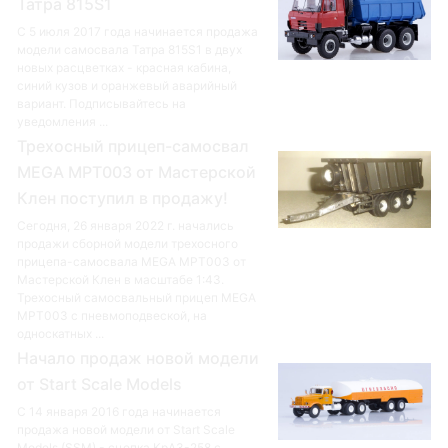
Татра 815S1
С 5 июля 2017 года начинается продажа
модели самосвала Татра 815S1 в двух
новых расцветках - красная кабина,
синий кузов и оранжевый аварийный
вариант. Подписывайтесь на
уведомления ...
Трехосный прицеп-самосвал
MEGA MPT003 от Мастерской
Клен поступил в продажу!
Сегодня, 26 января 2022 г. начались
продажи сборной модели трехосного
прицепа-самосвала MEGA MPT003 от
Мастерской Клен в масштабе 1:43.
Трехосный самосвальный прицеп MEGA
MPT003 с пневмоподвеской, на
односкатных ...
Начало продаж новой модели
от Start Scale Models
С 14 января 2016 года начинается
продажа новой модели от Start Scale
Models (SSM) - сцепка КрАЗ-258 с