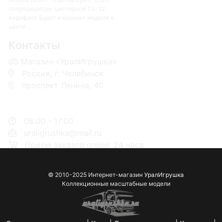
полуприцепом-цистерной ТЗ-22
Аэрофлот. Будет и вариант модели в
цвете ...
Контакты
Магазин «УралИгрушка»
Россия, г. Челябинск
проспект Ленина, 40
+7 953-110-60-00
+7-951-773-74-00
08:00 - 17:00
uraligrushka@mail.ru
Прием заказов online: 24 часа
© 2010-2025 Интернет-магазин
УралИгрушка
Коллекционные масштабные модели