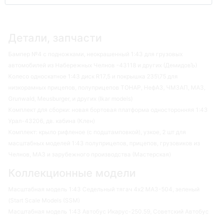
Детали, запчасти
Бампер №4 с подножками, неокрашенный 1:43 для грузовых
автомобилей из Набережных Челнов -43118 и других (ДемидовЪ)
Колесо односкатное 1:43 диск R17,5 и покрышка 235\75 для
низкорамных прицепов, полуприцепов ТОНАР, НефАЗ, ЧМЗАП, МАЗ,
Grunwald, Meusburger, и других (Ikar models)
Комплект для сборки: новая бортовая платформа односторонняя 1:43
Урал-43206, дв. кабина (Клен)
Комплект: крыло рифленое (с подштамповкой), узкое, 2 шт для
масштабных моделей 1:43 полуприцепов, прицепов, грузовиков из
Челнов, МАЗ и зарубежного производства (Мастерская)
Коллекционные модели
Масштабная модель 1:43 Седельный тягач 4х2 МАЗ-504, зеленый
(Start Scale Models (SSM)
Масштабная модель 1:43 Автобус Икарус-250.59, Советский Автобус