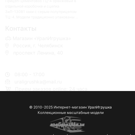
Прицеп-цементовоз ТЦ-4 оранжевый в
отдельной коробочке и сцепка
ЗиЛ-130В1 хаки с серым полуприцепом
ТЦ-4. Модели традиционно упакованы ...
Контакты
Магазин «УралИгрушка»
Россия, г. Челябинск
проспект Ленина, 40
+7 953-110-60-00
+7-951-773-74-00
08:00 - 17:00
uraligrushka@mail.ru
Прием заказов online: 24 часа
© 2010-2025 Интернет-магазин
УралИгрушка
Коллекционные масштабные модели