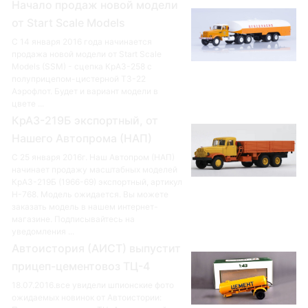
Начало продаж новой модели
от Start Scale Models
С 14 января 2016 года начинается
продажа новой модели от Start Scale
Models (SSM) - сцепка КрАЗ-258 с
полуприцепом-цистерной ТЗ-22
Аэрофлот. Будет и вариант модели в
цвете ...
КрАЗ-219Б экспортный, от
Нашего Автопрома (НАП)
С 25 января 2016г. Наш Автопром (НАП)
начинает продажу масштабных моделей
КрАЗ-219Б (1966-69) экспортный, артикул
Н-768. Модель ожидается. Вы можете
заказать модель в нашем интернет-
магазине. Подписывайтесь на
уведомления ...
Автоистория (АИСТ) выпустит
прицеп-цементовоз ТЦ-4
18.07.2016.все увидели шпионские фото
ожидаемых новинок от Автоистории: