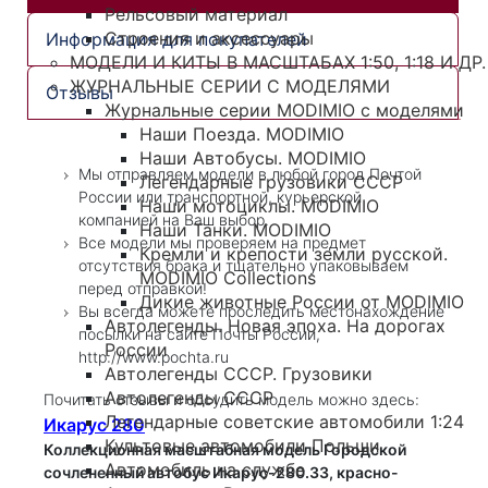
Рельсовый материал
Строения и аксессуары
Информация для покупателей
МОДЕЛИ И КИТЫ В МАСШТАБАХ 1:50, 1:18 И ДР.
ЖУРНАЛЬНЫЕ СЕРИИ С МОДЕЛЯМИ
Отзывы
Журнальные серии MODIMIO с моделями
Наши Поезда. MODIMIO
Наши Автобусы. MODIMIO
Мы отправляем модели в любой город Почтой
Легендарные грузовики СССР
России или транспортной, курьерской
Наши мотоциклы. MODIMIO
компанией на Ваш выбор.
Наши Танки. MODIMIO
Все модели мы проверяем на предмет
Кремли и крепости земли русской.
отсутствия брака и тщательно упаковываем
MODIMIO Collections
перед отправкой!
Дикие животные России от MODIMIO
Вы всегда можете проследить местонахождение
Автолегенды. Новая эпоха. На дорогах
посылки на сайте Почты России,
России
http://www.pochta.ru
Автолегенды СССР. Грузовики
Автолегенды СССР
Почитать отзывы и обсудить модель можно здесь:
Легендарные советские автомобили 1:24
Икарус 280
Культовые автомобили Польши
Коллекционная масштабная модель Городской
Автомобиль на службе
сочлененный автобус Икарус-280.33, красно-