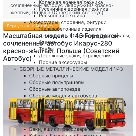
Колесная военная техника
сочлененный автобус Икарус-280 красно-
Гусеничная военная техника
желтый, Польша (Советский Автобус)
Рельсовая техника
Аксессуары, строения, фигурки
Вернуться в: Автобусы
Железобетонные изделия
Масштабная модель 1:43 Городской
Деревянные сооружения, материалы,
бревна
сочлененный автобус Икарус-280
Трубы
красно-желтый, Польша (Советский
Дорожные знаки, ограждения
Автобус)
Прочие аксессуары
СБОРНЫЕ МЕТАЛЛИЧЕСКИЕ МОДЕЛИ 1:43
Сборные прицепы
Сборные полуприцепы
Сборные автопоезда
Сборные модели автобусов
ДЕТАЛИ И ЗАПЧАСТИ В МАСШТАБЕ 1:43
Детали, узлы, агрегаты
Шины, диски, колеса
Металлические рамы 1:43
Баки, ящики, рессиверы
Кабины, бамперы, обтекатели