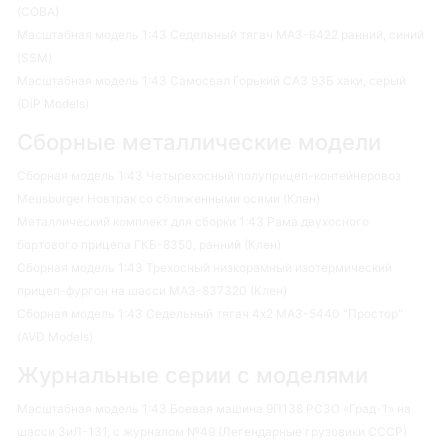
(СОВА)
Масштабная модель 1:43 Седельный тягач МАЗ-6422 ранний, синий
(SSM)
Масштабная модель 1:43 Самосвал Горький САЗ 93Б хаки, серый
(DiP Models)
Сборные металлические модели
Сборная модель 1:43 Четырехосный полуприцеп-контейнеровоз
Meusburger Новтрак со сближенными осями (Клен)
Металлический комплект для сборки 1:43 Рама двухосного
бортового прицепа ГКБ-8350, ранний (Клен)
Сборная модель 1:43 Трехосный низкорамный изотермический
прицеп-фургон на шасси МАЗ-837320 (Клен)
Сборная модель 1:43 Седельный тягач 4х2 МАЗ-5440 "Простор"
(AVD Models)
Журнальные серии с моделями
Масштабная модель 1:43 Боевая машина 9П138 РСЗО «Град-1» на
шасси ЗиЛ-131, с журналом №49 (Легендарные грузовики СССР)