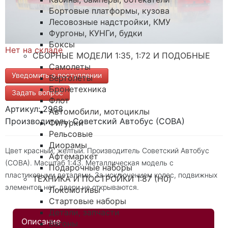
Бортовые платформы, кузова
Лесовозные надстройки, КМУ
Фургоны, КУНГи, будки
Боксы
Нет на складе
СБОРНЫЕ МОДЕЛИ 1:35, 1:72 И ПОДОБНЫЕ
Самолеты
Уведомить о поступлении
Вертолеты
Бронетехника
Задать вопрос
Флот
Артикул: 2968
Автомобили, мотоциклы
Производитель: Советский Автобус (СОВА)
Фигурки
Рельсовые
Диорамы
Цвет красный, желтый. Производитель Советский Автобус
Афтемаркет
(СОВА). Масштаб 1:43. Металлическая модель с
Подарочные наборы
пластиковыми деталями. За исключением колес, подвижных
ТЕХНИКА И ПОСТРОЙКИ 1:87 (H0)
элементов нет, двери не открываются.
Локомотивы
Стартовые наборы
Детали, запчасти
Описание
Вагоны