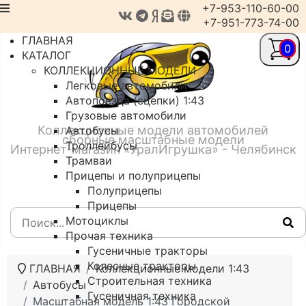
+7-953-110-60-00
+7-951-773-74-00
ГЛАВНАЯ
0
КАТАЛОГ
КОЛЛЕКЦИОННЫЕ МОДЕЛИ
Легковые автомобили
Автопоезда (сцепки) 1:43
Грузовые автомобили
Коллекционные модели автомобилей
Автобусы
сборные масштабные модели
Троллейбусы
Интернет-магазин «УралИгрушка» - Челябинск
Трамваи
Прицепы и полуприцепы
Полуприцепы
Прицепы
Мотоциклы
Прочая техника
Гусеничные тракторы
Колесные тракторы
ГЛАВНАЯ
Коллекционные модели 1:43
Строительная техника
Автобусы
Гусеничная техника
Масштабная модель 1:43 Городской