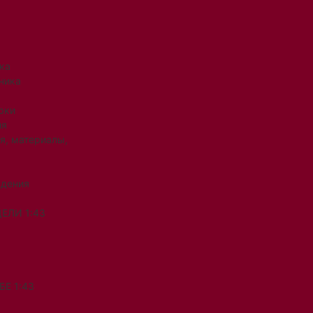
ка
ника
рки
ия
я, материалы,
ждения
ЕЛИ 1:43
Е 1:43