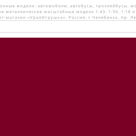
онные модели: автомобили, автобусы, троллейбусы, м
е металлические масштабные модели 1:43, 1:50, 1:18 и
т-магазин «УралИгрушка», Россия, г.Челябинск, пр. Л