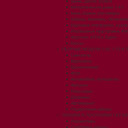
Шины, диски, колеса
Металлические рамы 1:43
Баки, ящики, рессиверы
Кабины, бамперы, обтекате
Бортовые платформы, кузов
Лесовозные надстройки, КМ
Фургоны, КУНГи, будки
Боксы
СБОРНЫЕ МОДЕЛИ 1:35, 1:72 И
Самолеты
Вертолеты
Бронетехника
Флот
Автомобили, мотоциклы
Фигурки
Рельсовые
Диорамы
Афтемаркет
Подарочные наборы
ТЕХНИКА И ПОСТРОЙКИ 1:87 (H0
Локомотивы
Стартовые наборы