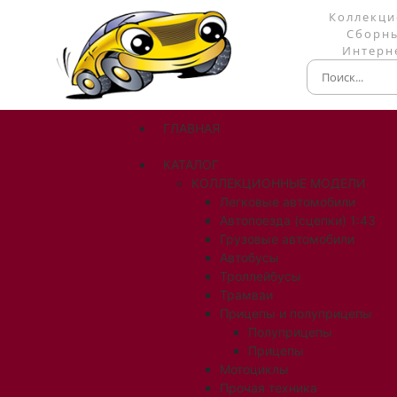
Коллекци
Сборны
Интерне
ГЛАВНАЯ
КАТАЛОГ
КОЛЛЕКЦИОННЫЕ МОДЕЛИ
Легковые автомобили
Автопоезда (сцепки) 1:43
Грузовые автомобили
Автобусы
Троллейбусы
Трамваи
Прицепы и полуприцепы
Полуприцепы
Прицепы
Мотоциклы
Прочая техника