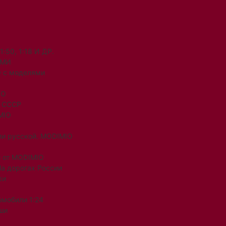
50, 1:18 И ДР.
ЯМИ
 с моделями
IO
и СССР
MIO
ли русской. MODIMIO
 от MODIMIO
На дорогах России
ки
омобили 1:24
ши