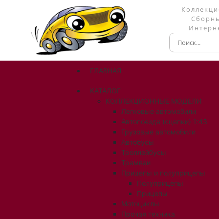
Коллекци
Сборны
Интерне
ГЛАВНАЯ
КАТАЛОГ
КОЛЛЕКЦИОННЫЕ МОДЕЛИ
Легковые автомобили
Автопоезда (сцепки) 1:43
Грузовые автомобили
Автобусы
Троллейбусы
Трамваи
Прицепы и полуприцепы
Полуприцепы
Прицепы
Мотоциклы
Прочая техника