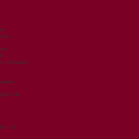
ка
ника
рки
ия
я, материалы,
ждения
ЕЛИ 1:43
Е 1:43