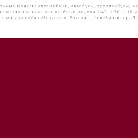
онные модели: автомобили, автобусы, троллейбусы, м
е металлические масштабные модели 1:43, 1:50, 1:18 и
т-магазин «УралИгрушка», Россия, г.Челябинск, пр. Л