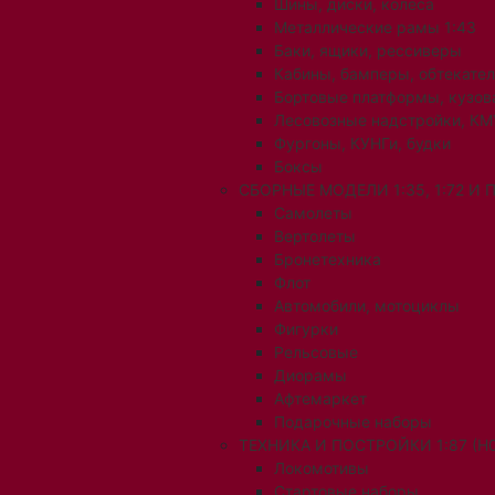
Шины, диски, колеса
Металлические рамы 1:43
Баки, ящики, рессиверы
Кабины, бамперы, обтекате
Бортовые платформы, кузов
Лесовозные надстройки, КМ
Фургоны, КУНГи, будки
Боксы
СБОРНЫЕ МОДЕЛИ 1:35, 1:72 И
Самолеты
Вертолеты
Бронетехника
Флот
Автомобили, мотоциклы
Фигурки
Рельсовые
Диорамы
Афтемаркет
Подарочные наборы
ТЕХНИКА И ПОСТРОЙКИ 1:87 (H0
Локомотивы
Стартовые наборы