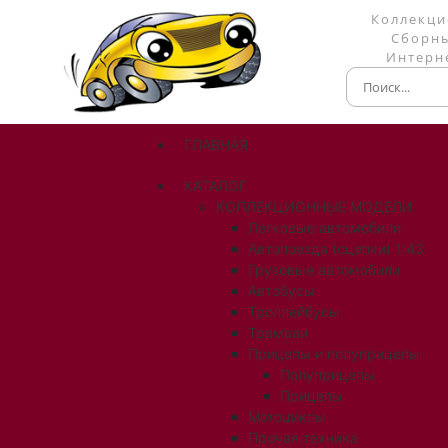
Коллекци
Сборны
Интерне
ГЛАВНАЯ
КАТАЛОГ
КОЛЛЕКЦИОННЫЕ МОДЕЛИ
Легковые автомобили
Автопоезда (сцепки) 1:43
Грузовые автомобили
Автобусы
Троллейбусы
Трамваи
Прицепы и полуприцепы
Полуприцепы
Прицепы
Мотоциклы
Прочая техника