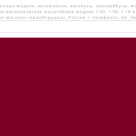
онные модели: автомобили, автобусы, троллейбусы, м
е металлические масштабные модели 1:43, 1:50, 1:18 и
т-магазин «УралИгрушка», Россия, г.Челябинск, пр. Л