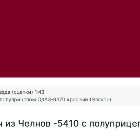
зда (сцепки) 1:43
с полуприцепом ОдАЗ-9370 красный (Элекон)
ч из Челнов -5410 с полуприце