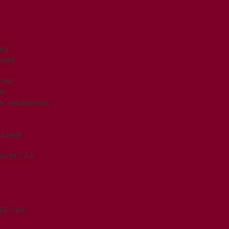
ка
ника
рки
ия
я, материалы,
ждения
ЕЛИ 1:43
Е 1:43