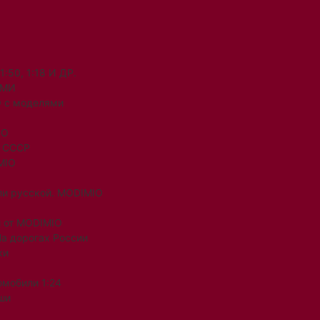
50, 1:18 И ДР.
ЯМИ
 с моделями
IO
и СССР
MIO
ли русской. MODIMIO
 от MODIMIO
На дорогах России
ки
омобили 1:24
ши