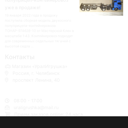
уже в продаже!
19 января 2022 года в продажу
поступила сборная модель двухосного
полуприцепа-контейнеровоза
ТОНАР-974628-10 от Мастерской Клен в
масштабе 1:43. Контейнеровоз подходит
для современных седельных тягачей с
высотой седла ...
Контакты
Магазин «УралИгрушка»
Россия, г. Челябинск
проспект Ленина, 40
+7 953-110-60-00
+7-951-773-74-00
08:00 - 17:00
uraligrushka@mail.ru
Прием заказов online: 24 часа