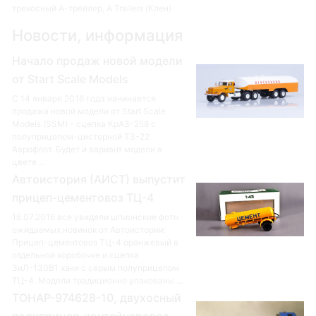
трехосный А-трейлер, A Trailers (Клен)
Новости, информация
Начало продаж новой модели
от Start Scale Models
С 14 января 2016 года начинается
продажа новой модели от Start Scale
Models (SSM) - сцепка КрАЗ-258 с
полуприцепом-цистерной ТЗ-22
Аэрофлот. Будет и вариант модели в
цвете ...
Автоистория (АИСТ) выпустит
прицеп-цементовоз ТЦ-4
18.07.2016.все увидели шпионские фото
ожидаемых новинок от Автоистории:
Прицеп-цементовоз ТЦ-4 оранжевый в
отдельной коробочке и сцепка
ЗиЛ-130В1 хаки с серым полуприцепом
ТЦ-4. Модели традиционно упакованы ...
ТОНАР-974628-10, двухосный
полуприцеп-контейнеровоз