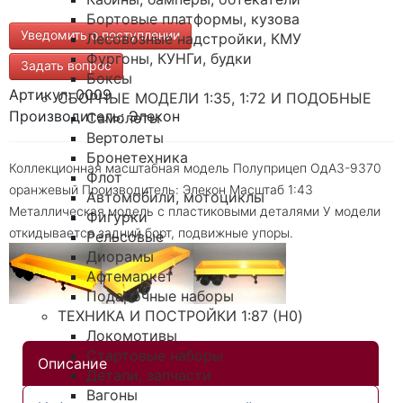
Бортовые платформы, кузова
Уведомить о поступлении
Лесовозные надстройки, КМУ
Фургоны, КУНГи, будки
Задать вопрос
Боксы
Артикул: 0009
СБОРНЫЕ МОДЕЛИ 1:35, 1:72 И ПОДОБНЫЕ
Производитель: Элекон
Самолеты
Вертолеты
Бронетехника
Коллекционная масштабная модель Полуприцеп ОдАЗ-9370
Флот
оранжевый Производитель: Элекон Масштаб 1:43
Автомобили, мотоциклы
Металлическая модель с пластиковыми деталями У модели
Фигурки
откидывается задний борт, подвижные упоры.
Рельсовые
Диорамы
Афтемаркет
Подарочные наборы
ТЕХНИКА И ПОСТРОЙКИ 1:87 (H0)
Локомотивы
Стартовые наборы
Описание
Детали, запчасти
Вагоны