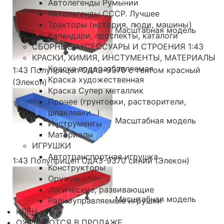
Автолегенды Румынии
Автолегенды СССР. Лучшее
Тракторы (история, люди, машины)
Масштабная модель
Календари, проспекты, каталоги
СБОРНЫЕ АКСЕССУАРЫ И СТРОЕНИЯ 1:43
КРАСКИ, ХИМИЯ, ИНСТУМЕНТЫ, МАТЕРИАЛЫ
Краска водоразбавляемая
1:43 Полуприцеп ОдАЗ-9370 с тентом красный
Краска художественная
(Элекон)
Краска Супер металлик
Прочее (грунтовки, растворители,
шпаклевки...)
Масштабная модель
Инструменты
Материалы
ИГРУШКИ
Автотранспортная игрушка
1:43 Полуприцеп ОдАЗ-9370 синий (Элекон)
Конструкторы
Оружие
Логические, развивающие
Масштабная модель
Радиоуправляемые игрушки
КЛЕН
ОЖИДАЮТСЯ В ПРОДАЖЕ