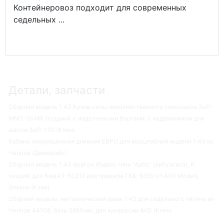
Контейнеровоз подходит для современных
седельных ...
Детали, запчасти
Сборная модель 1:43 Кузов сельскохозяйственного самосвала ЗиЛ-
ММЗ-554М, поздний, с надставными бортами, с надрамником для
шасси ЗиЛ-130 (Клен)
Кабина неокрашенная дневная ЕВРО для масштабной модели 1:43 из
Челнов (ДемидовЪ)
Сборная модель 1:43 фургон (будка) типа "Арба" (арбузовоз), 6
секций, для КамАЗ-53212 или прицепа ГКБ-8350 от AVD Models,
Элекон (Клен)
Сборная модель: металлическая рама 1:43 для седельного тягача из
Челнов 44108, база 3690мм, для конверсии AVD (Клен)