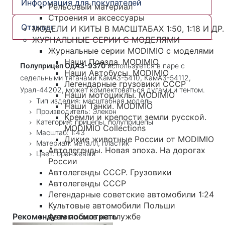
Информация для покупателей
Рельсовый материал
Строения и аксессуары
Отзывы
МОДЕЛИ И КИТЫ В МАСШТАБАХ 1:50, 1:18 И ДР.
ЖУРНАЛЬНЫЕ СЕРИИ С МОДЕЛЯМИ
Журнальные серии MODIMIO с моделями
Наши Поезда. MODIMIO
Полуприцеп ОдАЗ-9370
используется в паре с
Наши Автобусы. MODIMIO
седельными тягачами КамАЗ-5410, КамАЗ-54112,
Легендарные грузовики СССР
Урал-44202, может комлектоваться дугами и тентом.
Наши мотоциклы. MODIMIO
Тип издедия: масштабная модель
Наши Танки. MODIMIO
Производитель: Элекон
Кремли и крепости земли русской.
Категория: прицепы, полуприцепы
MODIMIO Collections
Масштаб: 1:43
Дикие животные России от MODIMIO
Материал: металл, пластик
Автолегенды. Новая эпоха. На дорогах
Цвет: оранжевый
России
Автолегенды СССР. Грузовики
Автолегенды СССР
Легендарные советские автомобили 1:24
Культовые автомобили Польши
Рекомендуем посмотреть
Автомобиль на службе