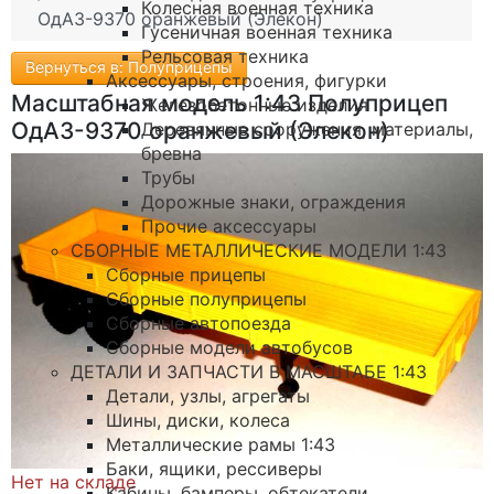
Колесная военная техника
ОдАЗ-9370 оранжевый (Элекон)
Гусеничная военная техника
Рельсовая техника
Вернуться в: Полуприцепы
Аксессуары, строения, фигурки
Масштабная модель 1:43 Полуприцеп
Железобетонные изделия
ОдАЗ-9370 оранжевый (Элекон)
Деревянные сооружения, материалы,
бревна
Трубы
Дорожные знаки, ограждения
Прочие аксессуары
СБОРНЫЕ МЕТАЛЛИЧЕСКИЕ МОДЕЛИ 1:43
Сборные прицепы
Сборные полуприцепы
Сборные автопоезда
Сборные модели автобусов
ДЕТАЛИ И ЗАПЧАСТИ В МАСШТАБЕ 1:43
Детали, узлы, агрегаты
Шины, диски, колеса
Металлические рамы 1:43
Баки, ящики, рессиверы
Нет на складе
Кабины, бамперы, обтекатели