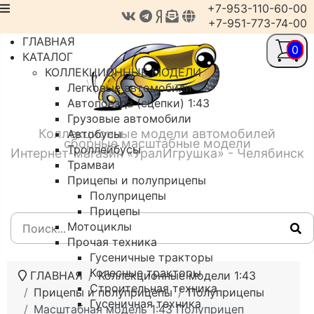
+7-953-110-60-00
+7-951-773-74-00
ГЛАВНАЯ
0
КАТАЛОГ
КОЛЛЕКЦИОННЫЕ МОДЕЛИ
Легковые автомобили
Автопоезда (сцепки) 1:43
Грузовые автомобили
Коллекционные модели автомобилей
Автобусы
сборные масштабные модели
Троллейбусы
Интернет-магазин «УралИгрушка» - Челябинск
Трамваи
Прицепы и полуприцепы
Полуприцепы
Прицепы
Мотоциклы
Прочая техника
Гусеничные тракторы
Колесные тракторы
ГЛАВНАЯ
Коллекционные модели 1:43
Строительная техника
Прицепы и полуприцепы
Полуприцепы
Гусеничная техника
Масштабная модель 1:43 Полуприцеп