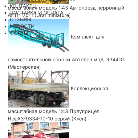
КОНТАКТЫ
масштабная модель 1:43 Автопоезд перронный
ДОСТАВКА И ОПЛАТА
АПП-170-1 (Ural miniature)
ОТЗЫВЫ
НОВОСТИ
ФОРУМ
Комплект для
самостоятельной сборки Автовоз мод. 934410
(Мастерская)
Коллекционная
масштабная модель 1:43 Полуприцеп
НефАЗ-9334-10-10 серый (Клен)