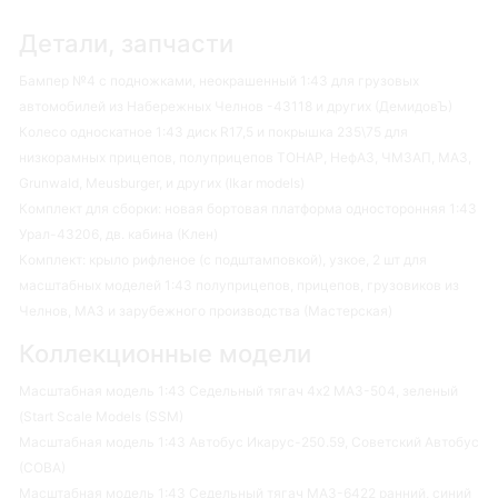
Детали, запчасти
Бампер №4 с подножками, неокрашенный 1:43 для грузовых
автомобилей из Набережных Челнов -43118 и других (ДемидовЪ)
Колесо односкатное 1:43 диск R17,5 и покрышка 235\75 для
низкорамных прицепов, полуприцепов ТОНАР, НефАЗ, ЧМЗАП, МАЗ,
Grunwald, Meusburger, и других (Ikar models)
Комплект для сборки: новая бортовая платформа односторонняя 1:43
Урал-43206, дв. кабина (Клен)
Комплект: крыло рифленое (с подштамповкой), узкое, 2 шт для
масштабных моделей 1:43 полуприцепов, прицепов, грузовиков из
Челнов, МАЗ и зарубежного производства (Мастерская)
Коллекционные модели
Масштабная модель 1:43 Седельный тягач 4х2 МАЗ-504, зеленый
(Start Scale Models (SSM)
Масштабная модель 1:43 Автобус Икарус-250.59, Советский Автобус
(СОВА)
Масштабная модель 1:43 Седельный тягач МАЗ-6422 ранний, синий