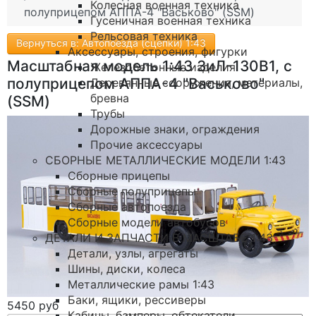
Колесная военная техника
полуприцепом АППА-4 "Васьково" (SSM)
Гусеничная военная техника
Рельсовая техника
Вернуться в: Автопоезда (сцепки) 1:43
Аксессуары, строения, фигурки
Масштабная модель 1:43 ЗиЛ-130В1, с
Железобетонные изделия
полуприцепом АППА-4 "Васьково"
Деревянные сооружения, материалы,
бревна
(SSM)
Трубы
Дорожные знаки, ограждения
Прочие аксессуары
СБОРНЫЕ МЕТАЛЛИЧЕСКИЕ МОДЕЛИ 1:43
Сборные прицепы
Сборные полуприцепы
Сборные автопоезда
Сборные модели автобусов
ДЕТАЛИ И ЗАПЧАСТИ В МАСШТАБЕ 1:43
Детали, узлы, агрегаты
Шины, диски, колеса
Металлические рамы 1:43
Баки, ящики, рессиверы
5450 руб
Кабины, бамперы, обтекатели