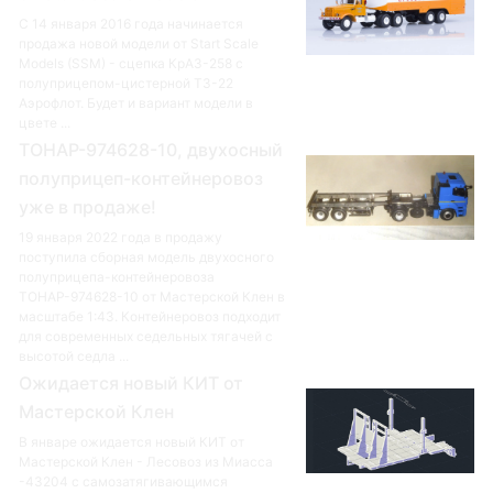
С 14 января 2016 года начинается
продажа новой модели от Start Scale
Models (SSM) - сцепка КрАЗ-258 с
полуприцепом-цистерной ТЗ-22
Аэрофлот. Будет и вариант модели в
цвете ...
ТОНАР-974628-10, двухосный
полуприцеп-контейнеровоз
уже в продаже!
19 января 2022 года в продажу
поступила сборная модель двухосного
полуприцепа-контейнеровоза
ТОНАР-974628-10 от Мастерской Клен в
масштабе 1:43. Контейнеровоз подходит
для современных седельных тягачей с
высотой седла ...
Ожидается новый КИТ от
Мастерской Клен
В январе ожидается новый КИТ от
Мастерской Клен - Лесовоз из Миасса
-43204 с самозатягивающимся