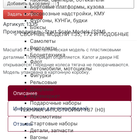
Бортовые платформы, кузова
Лесовозные надстройки, КМУ
Задать вопрос
Фургоны, КУНГи, будки
Артикул: 1335
Боксы
Производитель: Start Scale Models (SSM)
СБОРНЫЕ МОДЕЛИ 1:35, 1:72 И ПОДОБНЫЕ
Самолеты
Вертолеты
Масштаб 1:43. Металлическая модель с пластиковыми
Бронетехника
деталями. Полуприцеп отцепляется. Капот и двери НЕ
Флот
открываются! Передние колеса тягача не поворачиваются.
Автомобили, мотоциклы
Модель упакована в картонную коробку.
Фигурки
Рельсовые
Диорамы
Описание
Афтемаркет
Подарочные наборы
Информация для покупателей
ТЕХНИКА И ПОСТРОЙКИ 1:87 (H0)
Локомотивы
Стартовые наборы
Отзывы
Детали, запчасти
Вагоны