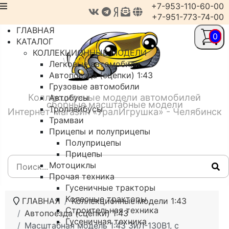
+7-953-110-60-00
+7-951-773-74-00
ГЛАВНАЯ
0
КАТАЛОГ
КОЛЛЕКЦИОННЫЕ МОДЕЛИ
Легковые автомобили
Автопоезда (сцепки) 1:43
Грузовые автомобили
Коллекционные модели автомобилей
Автобусы
сборные масштабные модели
Троллейбусы
Интернет-магазин «УралИгрушка» - Челябинск
Трамваи
Прицепы и полуприцепы
Полуприцепы
Прицепы
Мотоциклы
Прочая техника
Гусеничные тракторы
Колесные тракторы
ГЛАВНАЯ
Коллекционные модели 1:43
Строительная техника
Автопоезда (сцепки) 1:43
Гусеничная техника
Масштабная модель 1:43 ЗиЛ-130В1, с