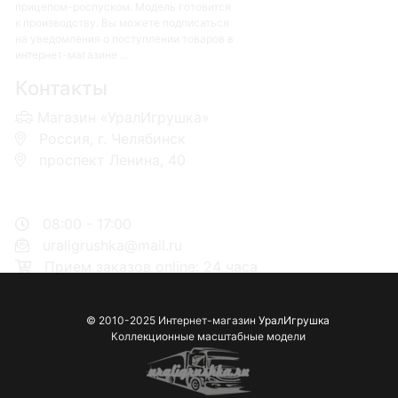
прицепом-роспуском. Модель готовится
к производству. Вы можете подписаться
на уведомления о поступлении товаров в
интернет-магазине ...
Контакты
Магазин «УралИгрушка»
Россия, г. Челябинск
проспект Ленина, 40
+7 953-110-60-00
+7-951-773-74-00
08:00 - 17:00
uraligrushka@mail.ru
Прием заказов online: 24 часа
© 2010-2025 Интернет-магазин
УралИгрушка
Коллекционные масштабные модели