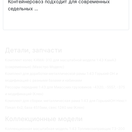
Контейнеровоз подходит для современных
седельных ...
Детали, запчасти
Комплект колес КАМА-310 для масштабной модели 1:43 КамАЗ
(современные) (Маэстро Моделс)
Комплект для доработки металлической рамы 1:43 Горький ОН и
модификаций с разными базами и кабинами
Рессоры передние 1:43 для Миасских грузовиков -4320, -5557, -375
и модификаций (Клен)
Комплект для сборки: металлическая рама 1:43 для ГорькийОН Некст
Пикап 4х2, база 4515мм, свес 1240 мм (Клен)
Коллекционные модели
Коллекционная масштабная модель 1:43 Топливозаправщик ТЗ-200