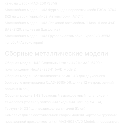
хаки, на шасси МАЗ-200 (SSM)
Масштабная модель 1:43 Фургон для перевозки хлеба ГЗСА-3704
(52) на шасси Горький-52, Автоистория (АИСТ)
Масштабная модель 1:43 Легковой автомобиль "Нива" (Lada 4х4)
ВАЗ-2129, вишневый (Lastochka)
Масштабная модель 1:43 Грузовой автомобиль УралЗиС 355М
голубой (Автоистория)
Сборные металлические модели
Сборная модель 1:43 Седельный тягач 4х2 КамАЗ-5490 с
полуприцепом НефАЗ-93341 (AVD Models)
Сборная модель: Металлическая рама 1:43 для двухосного
бортового полуприцепа ОдАЗ-9385-06, длина 12 метров, ранний
вариант (Клен)
Сборная модель 1:43 Трехосный высокорамный полуприцеп-
тяжеловоз (трал) с уголковыми сходнями Hartung-94334,
Гартунг-94334 для вездеходных тягачей (Клен)
Комплект для самостоятельной сборки модели Бортовой грузовик
повышенной проходимости 4х4 МАЗ-502 (AVD Models), перевыпуск