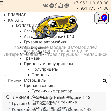
+7-953-110-60-00
+7-951-773-74-00
ГЛАВНАЯ
0
КАТАЛОГ
КОЛЛЕКЦИОННЫЕ МОДЕЛИ
Легковые автомобили
Автопоезда (сцепки) 1:43
Грузовые автомобили
Коллекционные модели автомобилей
Автобусы
сборные масштабные модели
Троллейбусы
Интернет-магазин «УралИгрушка» - Челябинск
Трамваи
Прицепы и полуприцепы
Полуприцепы
Прицепы
Мотоциклы
Прочая техника
Гусеничные тракторы
Колесные тракторы
ГЛАВНАЯ
Коллекционные модели 1:43
Строительная техника
Грузовые автомобили
Гусеничная техника
Коллекционная масштабная модель 1:43