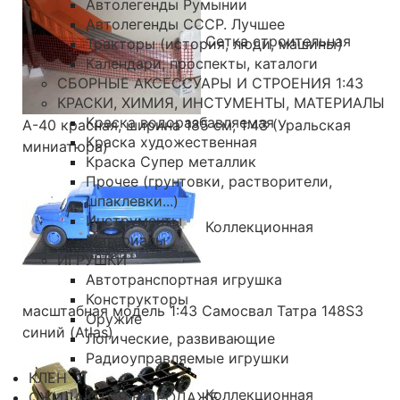
Автолегенды Румынии
Автолегенды СССР. Лучшее
Сетка строительная
Тракторы (история, люди, машины)
Календари, проспекты, каталоги
СБОРНЫЕ АКСЕССУАРЫ И СТРОЕНИЯ 1:43
КРАСКИ, ХИМИЯ, ИНСТУМЕНТЫ, МАТЕРИАЛЫ
Краска водоразбавляемая
А-40 красная, ширина 185 см, 1:43 (Уральская
Краска художественная
миниатюра)
Краска Супер металлик
Прочее (грунтовки, растворители,
шпаклевки...)
Инструменты
Коллекционная
Материалы
ИГРУШКИ
Автотранспортная игрушка
Конструкторы
масштабная модель 1:43 Самосвал Татра 148S3
Оружие
синий (Atlas)
Логические, развивающие
Радиоуправляемые игрушки
КЛЕН
Коллекционная
ОЖИДАЮТСЯ В ПРОДАЖЕ