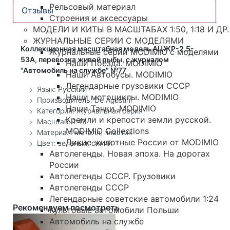
Рельсовый материал
Отзывы
Строения и аксессуары
МОДЕЛИ И КИТЫ В МАСШТАБАХ 1:50, 1:18 И ДР.
ЖУРНАЛЬНЫЕ СЕРИИ С МОДЕЛЯМИ
Коллекционная масштабная модель АЦЖР-2,5-
Журнальные серии MODIMIO с моделями
53А, перевозка живой рыбы, с журналом
Наши Поезда. MODIMIO
"Автомобиль на службе" №77
Наши Автобусы. MODIMIO
Легендарные грузовики СССР
Язык: Русский
Наши мотоциклы. MODIMIO
Производитель: De Agostini
Наши Танки. MODIMIO
Категория: Журнальная серия
Кремли и крепости земли русской.
Масштаб: 1:43
MODIMIO Collections
Материал: металл, пластик
Дикие животные России от MODIMIO
Цвет: зеленый, синий
Автолегенды. Новая эпоха. На дорогах
России
Автолегенды СССР. Грузовики
Автолегенды СССР
Легендарные советские автомобили 1:24
Рекомендуем посмотреть
Культовые автомобили Польши
Автомобиль на службе