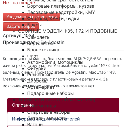
Нет на складе
Бортовые платформы, кузова
Лесовозные надстройки, КМУ
Уведомить о поступлении
Фургоны, КУНГи, будки
Боксы
Задать вопрос
СБОРНЫЕ МОДЕЛИ 1:35, 1:72 И ПОДОБНЫЕ
Артикул: 1034
Самолеты
Производитель: De Agostini
Вертолеты
Бронетехника
Флот
Коллекционная масштабная модель АЦЖР-2,5-53А, перевозка
Автомобили, мотоциклы
живой рыбы, с журналом "Автомобиль на службе" №77. Цвет
Фигурки
зеленый, синий. Производитель De Agostini. Масштаб 1:43.
Рельсовые
Металлическая модель с пластиковыми деталями. За
Диорамы
исключением колес, подвижных элементов нет.
Афтемаркет
Подарочные наборы
ТЕХНИКА И ПОСТРОЙКИ 1:87 (H0)
Описание
Локомотивы
Стартовые наборы
Детали, запчасти
Информация для покупателей
Вагоны