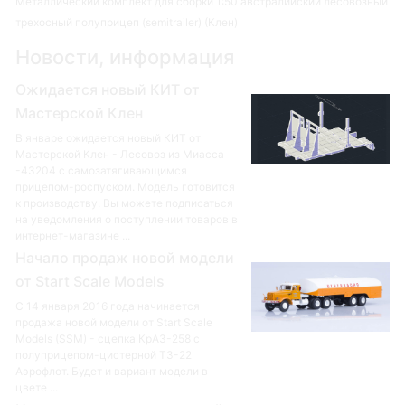
Металлический комплект для сборки 1:50 австралийский лесовозный
трехосный полуприцеп (semitrailer) (Клен)
Новости, информация
Ожидается новый КИТ от
Мастерской Клен
В январе ожидается новый КИТ от
Мастерской Клен - Лесовоз из Миасса
-43204 с самозатягивающимся
прицепом-роспуском. Модель готовится
к производству. Вы можете подписаться
на уведомления о поступлении товаров в
интернет-магазине ...
Начало продаж новой модели
от Start Scale Models
С 14 января 2016 года начинается
продажа новой модели от Start Scale
Models (SSM) - сцепка КрАЗ-258 с
полуприцепом-цистерной ТЗ-22
Аэрофлот. Будет и вариант модели в
цвете ...