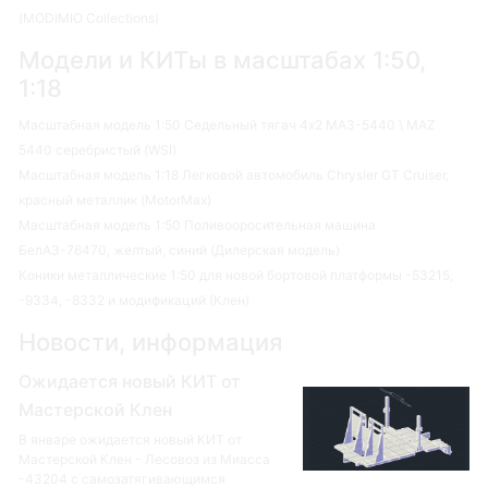
(MODIMIO Collections)
Модели и КИТы в масштабах 1:50,
1:18
Масштабная модель 1:50 Седельный тягач 4х2 МАЗ-5440 \ MAZ
5440 серебристый (WSI)
Масштабная модель 1:18 Легковой автомобиль Chrysler GT Cruiser,
красный металлик (MotorMax)
Масштабная модель 1:50 Поливооросительная машина
БелАЗ-76470, желтый, синий (Дилерская модель)
Коники металлические 1:50 для новой бортовой платформы -53215,
-9334, -8332 и модификаций (Клен)
Новости, информация
Ожидается новый КИТ от
Мастерской Клен
В январе ожидается новый КИТ от
Мастерской Клен - Лесовоз из Миасса
-43204 с самозатягивающимся