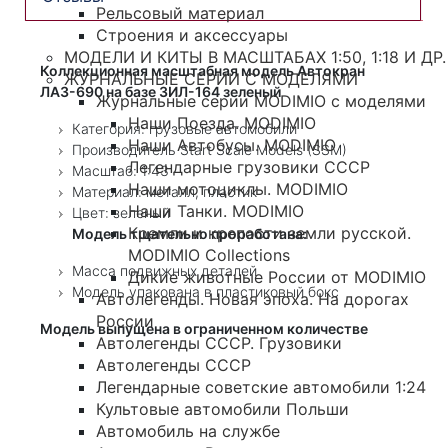
Рельсовый материал
Строения и аксессуары
МОДЕЛИ И КИТЫ В МАСШТАБАХ 1:50, 1:18 И ДР.
Коллекционная масштабная модель Автокран
ЖУРНАЛЬНЫЕ СЕРИИ С МОДЕЛЯМИ
ЛАЗ-690 на базе ЗИЛ-164 зеленый
Журнальные серии MODIMIO с моделями
Наши Поезда. MODIMIO
Категория: грузовые автомобили
Наши Автобусы. MODIMIO
Производитель Start Scale Models (SSM)
Легендарные грузовики СССР
Масштаб: 1:43
Наши мотоциклы. MODIMIO
Материал: металл, пластик
Наши Танки. MODIMIO
Цвет: зеленый
Кремли и крепости земли русской.
Модель тщательно проработана:
MODIMIO Collections
Масса подвижных деталей
Дикие животные России от MODIMIO
Модель упакована в пластиковый бокс
Автолегенды. Новая эпоха. На дорогах
России
Модель выпущена в ограниченном количестве
Автолегенды СССР. Грузовики
Автолегенды СССР
Легендарные советские автомобили 1:24
Культовые автомобили Польши
Автомобиль на службе