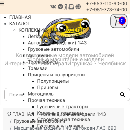
+7-953-110-60-00
+7-951-773-74-00
ГЛАВНАЯ
0
КАТАЛОГ
КОЛЛЕКЦИОННЫЕ МОДЕЛИ
Легковые автомобили
Автопоезда (сцепки) 1:43
Грузовые автомобили
Коллекционные модели автомобилей
Автобусы
сборные масштабные модели
Троллейбусы
Интернет-магазин «УралИгрушка» - Челябинск
Трамваи
Прицепы и полуприцепы
Полуприцепы
Прицепы
Мотоциклы
Прочая техника
Гусеничные тракторы
Колесные тракторы
ГЛАВНАЯ
Коллекционные модели 1:43
Строительная техника
Грузовые автомобили
Гусеничная техника
Масштабная модель 1:43 Автокран ЛАЗ-690