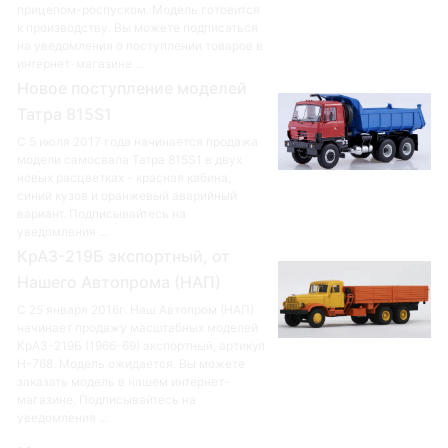
прицепом-роспуском. Модель готовится
к производству. Вы можете подписаться
на уведомления о поступлении товаров в
интернет-магазине ...
Новое поступление моделей
Татра 815S1
С 5 июля 2017 года начинается продажа
модели самосвала Татра 815S1 в двух
новых расцветках - красная кабина,
синий кузов и оранжевый аварийный
вариант. Подписывайтесь на
уведомления ...
КрАЗ-219Б экспортный, от
Нашего Автопрома (НАП)
С 25 января 2016г. Наш Автопром (НАП)
начинает продажу масштабных моделей
КрАЗ-219Б (1966-69) экспортный, артикул
Н-768. Модель ожидается. Вы можете
заказать модель в нашем интернет-
магазине. Подписывайтесь на
уведомления ...