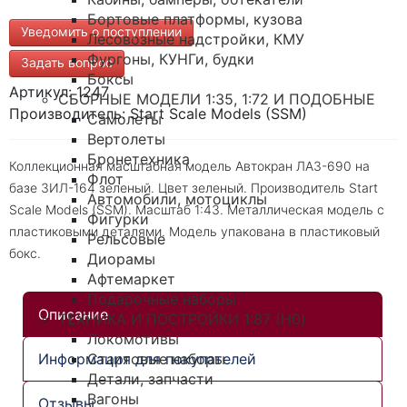
Бортовые платформы, кузова
Уведомить о поступлении
Лесовозные надстройки, КМУ
Фургоны, КУНГи, будки
Задать вопрос
Боксы
Артикул: 1247
СБОРНЫЕ МОДЕЛИ 1:35, 1:72 И ПОДОБНЫЕ
Производитель: Start Scale Models (SSM)
Самолеты
Вертолеты
Бронетехника
Коллекционная масштабная модель Автокран ЛАЗ-690 на
Флот
базе ЗИЛ-164 зеленый. Цвет зеленый. Производитель Start
Автомобили, мотоциклы
Scale Models (SSM). Масштаб 1:43. Металлическая модель с
Фигурки
пластиковыми деталями. Модель упакована в пластиковый
Рельсовые
бокс.
Диорамы
Афтемаркет
Подарочные наборы
Описание
ТЕХНИКА И ПОСТРОЙКИ 1:87 (H0)
Локомотивы
Информация для покупателей
Стартовые наборы
Детали, запчасти
Вагоны
Отзывы