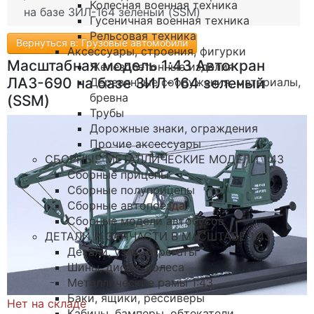
Колесная военная техника
на базе ЗИЛ-164 зеленый (SSM)
Гусеничная военная техника
Рельсовая техника
Вернуться в: Грузовые автомобили
Аксессуары, строения, фигурки
Масштабная модель 1:43 Автокран
Железобетонные изделия
ЛАЗ-690 на базе ЗИЛ-164 зеленый
Деревянные сооружения, материалы,
бревна
(SSM)
Трубы
Дорожные знаки, ограждения
Прочие аксессуары
СБОРНЫЕ МЕТАЛЛИЧЕСКИЕ МОДЕЛИ 1:43
Сборные прицепы
Сборные полуприцепы
Сборные автопоезда
Сборные модели автобусов
ДЕТАЛИ И ЗАПЧАСТИ В МАСШТАБЕ 1:43
Детали, узлы, агрегаты
Шины, диски, колеса
Металлические рамы 1:43
Баки, ящики, рессиверы
Нет на складе
Кабины, бамперы, обтекатели