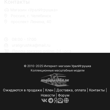
Контакты
Магазин «УралИгрушка»
Россия, г. Челябинск
проспект Ленина, 40
+7 953-110-60-00
+7-951-773-74-00
08:00 - 17:00
uraligrushka@mail.ru
Прием заказов online: 24 часа
© 2010-2025 Интернет-магазин
УралИгрушка
Коллекционные масштабные модели
Ожидаются в продаже
|
Клен
|
Доставка, оплата
|
Контакты
|
Новости
|
Форум