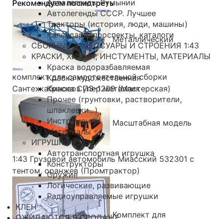
Автолегенды Румынии
Рекомендуем посмотреть
Автолегенды СССР. Лучшее
Тракторы (история, люди, машины)
Календари, проспекты, каталоги
Металлический
СБОРНЫЕ АКСЕССУАРЫ И СТРОЕНИЯ 1:43
КРАСКИ, ХИМИЯ, ИНСТУМЕНТЫ, МАТЕРИАЛЫ
Краска водоразбавляемая
комплект для самостоятельной сборки
Краска художественная
Сантехкабиновоз ПЭ-1209 (Мастерская)
Краска Супер металлик
Прочее (грунтовки, растворители,
шпаклевки...)
Инструменты
Масштабная модель
Материалы
ИГРУШКИ
Автотранспортная игрушка
1:43 Грузовой автомобиль Миасский 532301 с
Конструкторы
тентом, оранжев (Промтрактор)
Оружие
Логические, развивающие
Радиоуправляемые игрушки
КЛЕН
Комплект для
ОЖИДАЮТСЯ В ПРОДАЖЕ