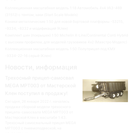
Коллекционная масштабная модель 1:18 Автомобиль 4х4 УАЗ-469
(31512) с тентом, хаки (Start Scale Models)
Коники металлические 1:50 для новой бортовой платформы -53215,
-9334, -8332 и модификаций (Клен)
Комплект шин (покрышек) 1:50 Michelin X-Line/Continental Conti Hybrid
с высоким профилем, для моделей грузовиков 4х2 (Маэстро Моделс)
Коллекционная масштабная модель 1:50 Полуприцеп под КМУ
-9334-22-16 серый (Клен)
Новости, информация
Трехосный прицеп-самосвал
MEGA MPT003 от Мастерской
Клен поступил в продажу!
Сегодня, 26 января 2022 г. начались
продажи сборной модели трехосного
прицепа-самосвала MEGA MPT003 от
Мастерской Клен в масштабе 1:43.
Трехосный самосвальный прицеп MEGA
MPT003 с пневмоподвеской, на