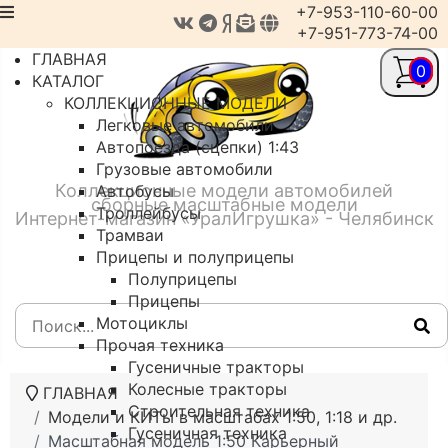
+7-953-110-60-00
+7-951-773-74-00
ГЛАВНАЯ
0
КАТАЛОГ
КОЛЛЕКЦИОННЫЕ МОДЕЛИ
Легковые автомобили
Автопоезда (сцепки) 1:43
Грузовые автомобили
Коллекционные модели автомобилей
Автобусы
сборные масштабные модели
Троллейбусы
Интернет-магазин «УралИгрушка» - Челябинск
Трамваи
Прицепы и полуприцепы
Полуприцепы
Прицепы
Мотоциклы
Прочая техника
Гусеничные тракторы
Колесные тракторы
ГЛАВНАЯ
Строительная техника
Модели и КИТы в масштабах 1:50, 1:18 и др.
Гусеничная техника
Масштабная модель 1:50 Карьерный