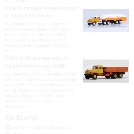
односкатных ...
Начало продаж новой модели
от Start Scale Models
С 14 января 2016 года начинается
продажа новой модели от Start Scale
Models (SSM) - сцепка КрАЗ-258 с
полуприцепом-цистерной ТЗ-22
Аэрофлот. Будет и вариант модели в
цвете ...
КрАЗ-219Б экспортный, от
Нашего Автопрома (НАП)
С 25 января 2016г. Наш Автопром (НАП)
начинает продажу масштабных моделей
КрАЗ-219Б (1966-69) экспортный, артикул
Н-768. Модель ожидается. Вы можете
заказать модель в нашем интернет-
магазине. Подписывайтесь на
уведомления ...
Контакты
Магазин «УралИгрушка»