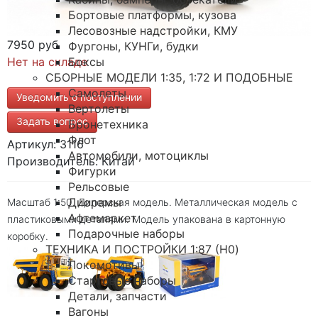
Бортовые платформы, кузова
Лесовозные надстройки, КМУ
7950 руб
Фургоны, КУНГи, будки
Нет на складе
Боксы
СБОРНЫЕ МОДЕЛИ 1:35, 1:72 И ПОДОБНЫЕ
Самолеты
Уведомить о поступлении
Вертолеты
Задать вопрос
Бронетехника
Флот
Артикул: 3116
Автомобили, мотоциклы
Производитель: Китай
Фигурки
Рельсовые
Диорамы
Масштаб 1:50. Дилерская модель. Металлическая модель с
Афтемаркет
пластиковыми деталями. Модель упакована в картонную
Подарочные наборы
коробку.
ТЕХНИКА И ПОСТРОЙКИ 1:87 (H0)
Локомотивы
Стартовые наборы
Детали, запчасти
Вагоны