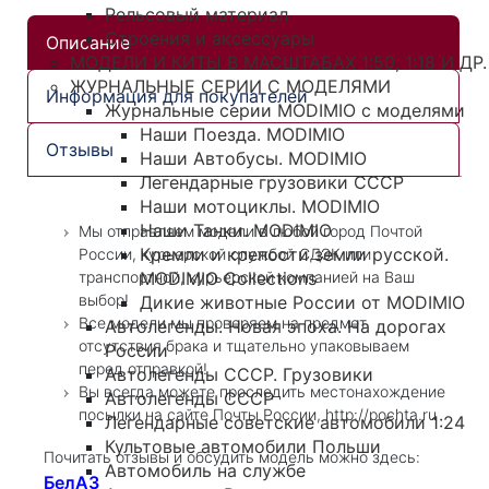
Рельсовый материал
Строения и аксессуары
Описание
МОДЕЛИ И КИТЫ В МАСШТАБАХ 1:50, 1:18 И ДР.
ЖУРНАЛЬНЫЕ СЕРИИ С МОДЕЛЯМИ
Информация для покупателей
Журнальные серии MODIMIO с моделями
Наши Поезда. MODIMIO
Отзывы
Наши Автобусы. MODIMIO
Легендарные грузовики СССР
Наши мотоциклы. MODIMIO
Наши Танки. MODIMIO
Мы отправляем модели в любой город Почтой
Кремли и крепости земли русской.
России, курьерской службой СДЭК или
MODIMIO Collections
транспортной, курьерской компанией на Ваш
выбор!
Дикие животные России от MODIMIO
Все модели мы проверяем на предмет
Автолегенды. Новая эпоха. На дорогах
отсутствия брака и тщательно упаковываем
России
перед отправкой!
Автолегенды СССР. Грузовики
Вы всегда можете проследить местонахождение
Автолегенды СССР
посылки на сайте Почты России, http://pochta.ru
Легендарные советские автомобили 1:24
Культовые автомобили Польши
Почитать отзывы и обсудить модель можно здесь:
Автомобиль на службе
БелАЗ