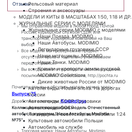
Рельсовый материал
Отзывы
Строения и аксессуары
МОДЕЛИ И КИТЫ В МАСШТАБАХ 1:50, 1:18 И ДР.
ЖУРНАЛЬНЫЕ СЕРИИ С МОДЕЛЯМИ
Мы отправляем модели в любой город Почтой
Журнальные серии MODIMIO с моделями
России, курьерской службой СДЭК или
Наши Поезда. MODIMIO
транспортной, курьерской компанией на Ваш
Наши Автобусы. MODIMIO
выбор!
Легендарные грузовики СССР
Все модели мы проверяем на предмет
Наши мотоциклы. MODIMIO
отсутствия брака и тщательно упаковываем
Наши Танки. MODIMIO
перед отправкой!
Кремли и крепости земли русской.
Вы всегда можете проследить местонахождение
MODIMIO Collections
посылки на сайте Почты России, http://pochta.ru
Дикие животные России от MODIMIO
Почитать отзывы и обсудить модель можно здесь:
Автолегенды. Новая эпоха. На дорогах
Выпуск 75
России
Конверсии
Автолегенды СССР. Грузовики
Доработки и конверсии:
Автолегенды СССР
Коллекционная масштабная модель Отечественный
Легендарные советские автомобили 1:24
автобус с журналом "Наши Автобусы. Modimio
№75"
Культовые автомобили Польши
Автомобиль на службе
Торговая марка: Наши Автобусы. Modimio