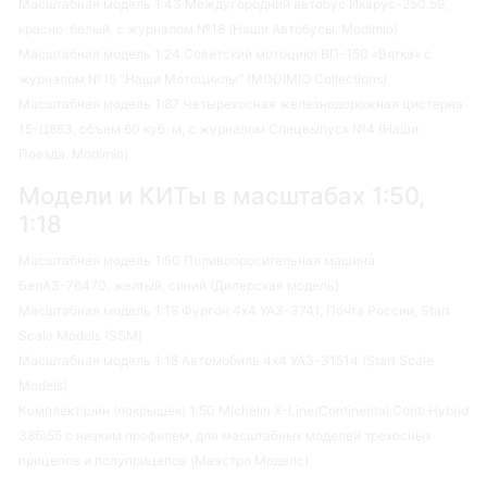
Масштабная модель 1:43 Междугородний автобус Икарус-250.59,
красно-белый, с журналом №18 (Наши Автобусы. Modimio)
Масштабная модель 1:24 Советский мотоцикл ВП-150 «Вятка» с
журналом №15 "Наши Мотоциклы" (MODIMIO Collections)
Масштабная модель 1:87 Четырехосная железнодорожная цистерна
15-Ц863, объем 60 куб. м, с журналом Спецвыпуск №4 (Наши
Поезда. Modimio)
Модели и КИТы в масштабах 1:50,
1:18
Масштабная модель 1:50 Поливооросительная машина
БелАЗ-76470, желтый, синий (Дилерская модель)
Масштабная модель 1:18 Фургон 4х4 УАЗ-3741, Почта России, Start
Scale Models (SSM)
Масштабная модель 1:18 Автомобиль 4х4 УАЗ-31514 (Start Scale
Models)
Комплект шин (покрышек) 1:50 Michelin X-Line/Continental Conti Hybrid
385\55 с низким профилем, для масштабных моделей трехосных
прицепов и полуприцепов (Маэстро Моделс)