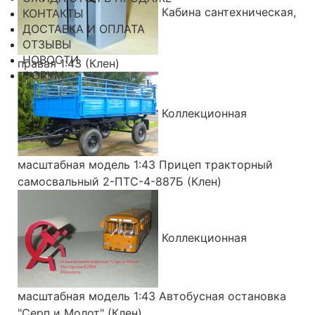
Кабина сантехническая,
КОНТАКТЫ
ДОСТАВКА И ОПЛАТА
ОТЗЫВЫ
НОВОСТИ
правая 1:43 (Клен)
ФОРУМ
Коллекционная
масштабная модель 1:43 Прицеп тракторный
самосвальный 2-ПТС-4-887Б (Клен)
Коллекционная
масштабная модель 1:43 Автобусная остановка
"Серп и Молот" (Клен)