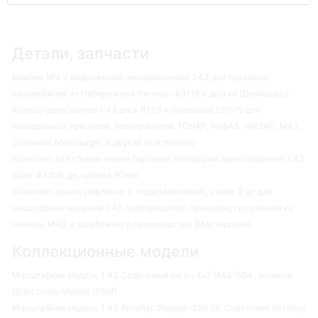
Детали, запчасти
Бампер №4 с подножками, неокрашенный 1:43 для грузовых
автомобилей из Набережных Челнов -43118 и других (ДемидовЪ)
Колесо односкатное 1:43 диск R17,5 и покрышка 235\75 для
низкорамных прицепов, полуприцепов ТОНАР, НефАЗ, ЧМЗАП, МАЗ,
Grunwald, Meusburger, и других (Ikar models)
Комплект для сборки: новая бортовая платформа односторонняя 1:43
Урал-43206, дв. кабина (Клен)
Комплект: крыло рифленое (с подштамповкой), узкое, 2 шт для
масштабных моделей 1:43 полуприцепов, прицепов, грузовиков из
Челнов, МАЗ и зарубежного производства (Мастерская)
Коллекционные модели
Масштабная модель 1:43 Седельный тягач 4х2 МАЗ-504, зеленый
(Start Scale Models (SSM)
Масштабная модель 1:43 Автобус Икарус-250.59, Советский Автобус