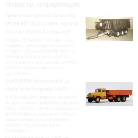
Новости, информация
Трехосный прицеп-самосвал
MEGA MPT003 от Мастерской
Клен поступил в продажу!
Сегодня, 26 января 2022 г. начались
продажи сборной модели трехосного
прицепа-самосвала MEGA MPT003 от
Мастерской Клен в масштабе 1:43.
Трехосный самосвальный прицеп MEGA
MPT003 с пневмоподвеской, на
односкатных ...
КрАЗ-219Б экспортный, от
Нашего Автопрома (НАП)
С 25 января 2016г. Наш Автопром (НАП)
начинает продажу масштабных моделей
КрАЗ-219Б (1966-69) экспортный, артикул
Н-768. Модель ожидается. Вы можете
заказать модель в нашем интернет-
магазине. Подписывайтесь на
уведомления ...