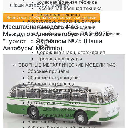
Колесная военная техника
(Наши Автобусы. Modimio)
Гусеничная военная техника
Рельсовая техника
Вернуться в: Журнальные серии с моделями
Аксессуары, строения, фигурки
Масштабная модель 1:43
Железобетонные изделия
Междугородний автобус ЛАЗ-697Е
Деревянные сооружения, материалы,
бревна
"Турист" с журналом №75 (Наши
Трубы
Автобусы. Modimio)
Дорожные знаки, ограждения
Прочие аксессуары
СБОРНЫЕ МЕТАЛЛИЧЕСКИЕ МОДЕЛИ 1:43
Сборные прицепы
Сборные полуприцепы
Сборные автопоезда
Сборные модели автобусов
ДЕТАЛИ И ЗАПЧАСТИ В МАСШТАБЕ 1:43
Детали, узлы, агрегаты
Шины, диски, колеса
Металлические рамы 1:43
Баки, ящики, рессиверы
Кабины, бамперы, обтекатели