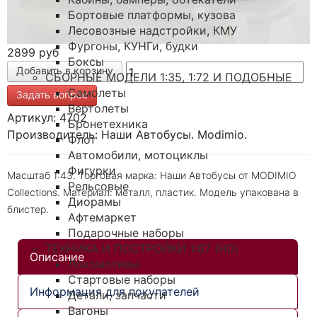
Бортовые платформы, кузова
Лесовозные надстройки, КМУ
Фургоны, КУНГи, будки
2899 руб
Боксы
СБОРНЫЕ МОДЕЛИ 1:35, 1:72 И ПОДОБНЫЕ
Самолеты
Задать вопрос
Вертолеты
Артикул: 4702
Бронетехника
Производитель: Наши Автобусы. Modimio.
Флот
Автомобили, мотоциклы
Фигурки
Масштаб 1:43. Торговая марка: Наши Автобусы от MODIMIO
Рельсовые
Collections. Материал: металл, пластик. Модель упакована в
Диорамы
блистер.
Афтемаркет
Подарочные наборы
ТЕХНИКА И ПОСТРОЙКИ 1:87 (H0)
Описание
Локомотивы
Стартовые наборы
Информация для покупателей
Детали, запчасти
Вагоны