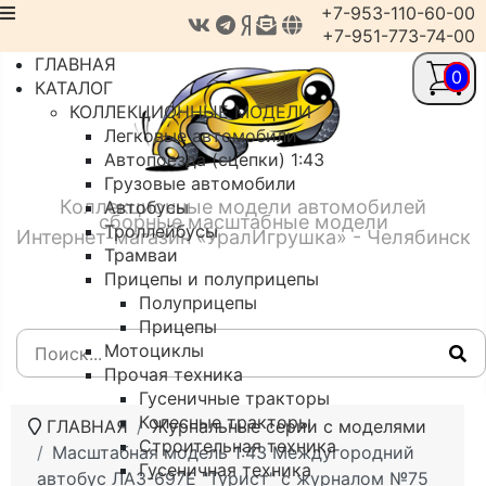
+7-953-110-60-00
+7-951-773-74-00
ГЛАВНАЯ
0
КАТАЛОГ
КОЛЛЕКЦИОННЫЕ МОДЕЛИ
Легковые автомобили
Автопоезда (сцепки) 1:43
Грузовые автомобили
Коллекционные модели автомобилей
Автобусы
сборные масштабные модели
Троллейбусы
Интернет-магазин «УралИгрушка» - Челябинск
Трамваи
Прицепы и полуприцепы
Полуприцепы
Прицепы
Мотоциклы
Прочая техника
Гусеничные тракторы
Колесные тракторы
ГЛАВНАЯ
Журнальные серии с моделями
Строительная техника
Масштабная модель 1:43 Междугородний
Гусеничная техника
автобус ЛАЗ-697Е "Турист" с журналом №75