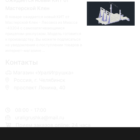
Ожидается новый КИТ от
Мастерской Клен
В январе ожидается новый КИТ от
Мастерской Клен - Лесовоз из Миасса
-43204 с самозатягивающимся
прицепом-роспуском. Модель готовится
к производству. Вы можете подписаться
на уведомления о поступлении товаров в
интернет-магазине ...
Контакты
Магазин «УралИгрушка»
Россия, г. Челябинск
проспект Ленина, 40
+7 953-110-60-00
+7-951-773-74-00
08:00 - 17:00
uraligrushka@mail.ru
Прием заказов online: 24 часа