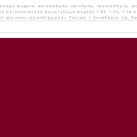
онные модели: автомобили, автобусы, троллейбусы, м
е металлические масштабные модели 1:43, 1:50, 1:18 и
т-магазин «УралИгрушка», Россия, г.Челябинск, пр. Л