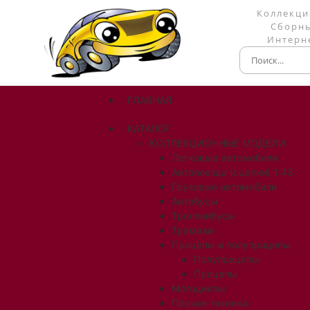
Коллекци
Сборны
Интерне
ГЛАВНАЯ
КАТАЛОГ
КОЛЛЕКЦИОННЫЕ МОДЕЛИ
Легковые автомобили
Автопоезда (сцепки) 1:43
Грузовые автомобили
Автобусы
Троллейбусы
Трамваи
Прицепы и полуприцепы
Полуприцепы
Прицепы
Мотоциклы
Прочая техника