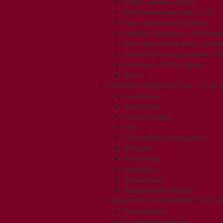
Шины, диски, колеса
Металлические рамы 1:43
Баки, ящики, рессиверы
Кабины, бамперы, обтекате
Бортовые платформы, кузов
Лесовозные надстройки, КМ
Фургоны, КУНГи, будки
Боксы
СБОРНЫЕ МОДЕЛИ 1:35, 1:72 И
Самолеты
Вертолеты
Бронетехника
Флот
Автомобили, мотоциклы
Фигурки
Рельсовые
Диорамы
Афтемаркет
Подарочные наборы
ТЕХНИКА И ПОСТРОЙКИ 1:87 (H0
Локомотивы
Стартовые наборы