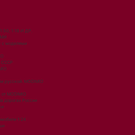
50, 1:18 И ДР.
ЯМИ
 с моделями
IO
и СССР
MIO
ли русской. MODIMIO
 от MODIMIO
На дорогах России
ки
омобили 1:24
ши