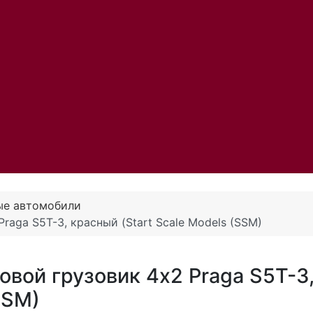
ые автомобили
raga S5T-3, красный (Start Scale Models (SSM)
вой грузовик 4х2 Praga S5T-3
SSM)