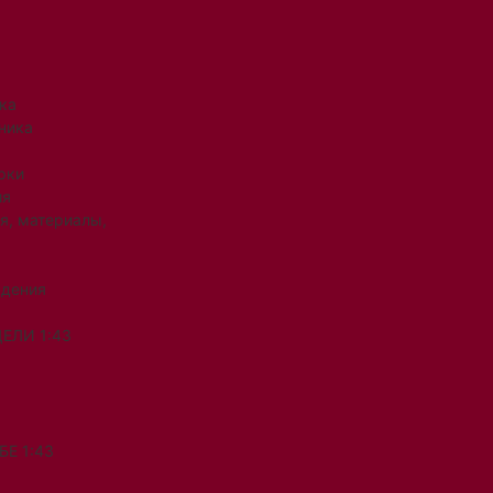
ка
ника
рки
ия
я, материалы,
ждения
ЕЛИ 1:43
Е 1:43