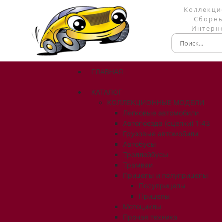
Коллекци
Сборны
Интерне
ГЛАВНАЯ
КАТАЛОГ
КОЛЛЕКЦИОННЫЕ МОДЕЛИ
Легковые автомобили
Автопоезда (сцепки) 1:43
Грузовые автомобили
Автобусы
Троллейбусы
Трамваи
Прицепы и полуприцепы
Полуприцепы
Прицепы
Мотоциклы
Прочая техника