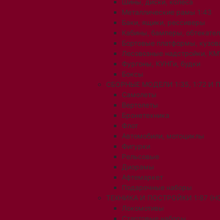
Шины, диски, колеса
Металлические рамы 1:43
Баки, ящики, рессиверы
Кабины, бамперы, обтекате
Бортовые платформы, кузов
Лесовозные надстройки, КМ
Фургоны, КУНГи, будки
Боксы
СБОРНЫЕ МОДЕЛИ 1:35, 1:72 И
Самолеты
Вертолеты
Бронетехника
Флот
Автомобили, мотоциклы
Фигурки
Рельсовые
Диорамы
Афтемаркет
Подарочные наборы
ТЕХНИКА И ПОСТРОЙКИ 1:87 (H0
Локомотивы
Стартовые наборы