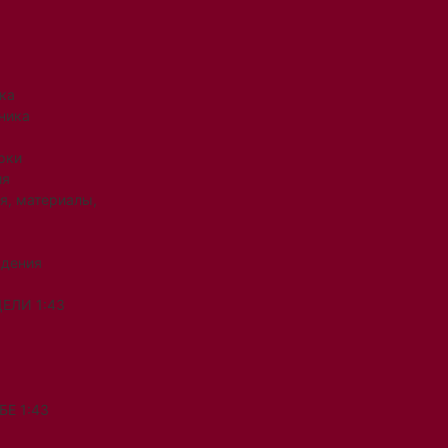
ка
ника
рки
ия
я, материалы,
ждения
ЕЛИ 1:43
Е 1:43