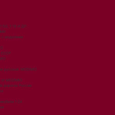
50, 1:18 И ДР.
ЯМИ
 с моделями
IO
и СССР
MIO
ли русской. MODIMIO
 от MODIMIO
На дорогах России
ки
омобили 1:24
ши