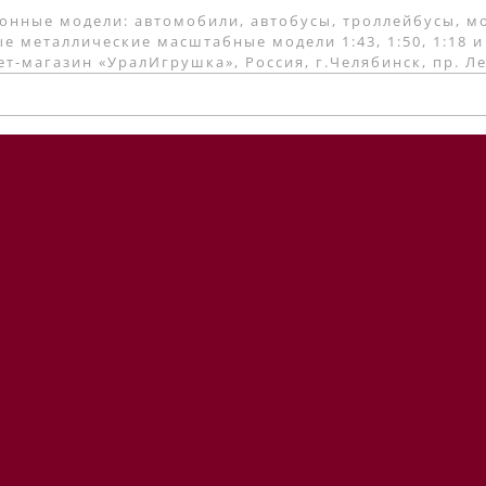
онные модели: автомобили, автобусы, троллейбусы, м
е металлические масштабные модели 1:43, 1:50, 1:18 и
т-магазин «УралИгрушка», Россия, г.Челябинск, пр. Л