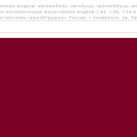
онные модели: автомобили, автобусы, троллейбусы, м
е металлические масштабные модели 1:43, 1:50, 1:18 и
т-магазин «УралИгрушка», Россия, г.Челябинск, пр. Л