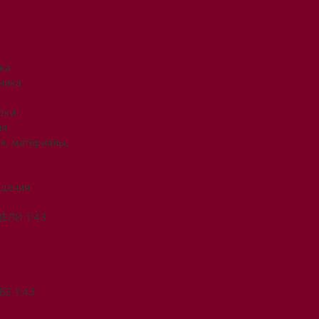
ка
ника
рки
ия
я, материалы,
ждения
ЕЛИ 1:43
Е 1:43