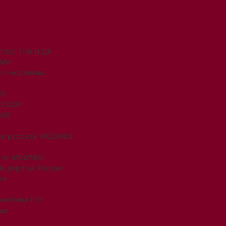
50, 1:18 И ДР.
ЯМИ
 с моделями
IO
и СССР
MIO
ли русской. MODIMIO
 от MODIMIO
На дорогах России
ки
омобили 1:24
ши