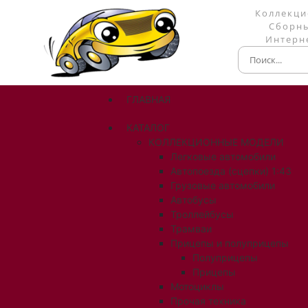
Коллекци
Сборны
Интерне
ГЛАВНАЯ
КАТАЛОГ
КОЛЛЕКЦИОННЫЕ МОДЕЛИ
Легковые автомобили
Автопоезда (сцепки) 1:43
Грузовые автомобили
Автобусы
Троллейбусы
Трамваи
Прицепы и полуприцепы
Полуприцепы
Прицепы
Мотоциклы
Прочая техника