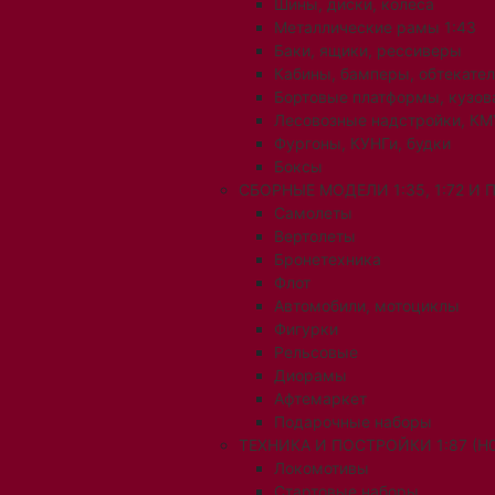
Шины, диски, колеса
Металлические рамы 1:43
Баки, ящики, рессиверы
Кабины, бамперы, обтекате
Бортовые платформы, кузов
Лесовозные надстройки, КМ
Фургоны, КУНГи, будки
Боксы
СБОРНЫЕ МОДЕЛИ 1:35, 1:72 И
Самолеты
Вертолеты
Бронетехника
Флот
Автомобили, мотоциклы
Фигурки
Рельсовые
Диорамы
Афтемаркет
Подарочные наборы
ТЕХНИКА И ПОСТРОЙКИ 1:87 (H0
Локомотивы
Стартовые наборы