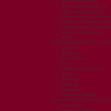
Шины, диски, колеса
Металлические рамы 1:43
Баки, ящики, рессиверы
Кабины, бамперы, обтекате
Бортовые платформы, кузов
Лесовозные надстройки, КМ
Фургоны, КУНГи, будки
Боксы
СБОРНЫЕ МОДЕЛИ 1:35, 1:72 И
Самолеты
Вертолеты
Бронетехника
Флот
Автомобили, мотоциклы
Фигурки
Рельсовые
Диорамы
Афтемаркет
Подарочные наборы
ТЕХНИКА И ПОСТРОЙКИ 1:87 (H0
Локомотивы
Стартовые наборы