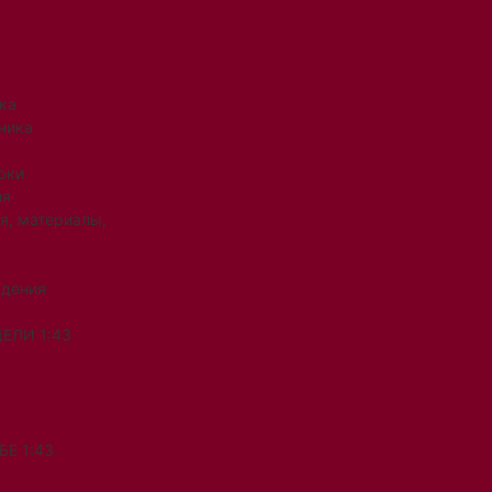
ка
ника
рки
ия
я, материалы,
ждения
ЕЛИ 1:43
Е 1:43