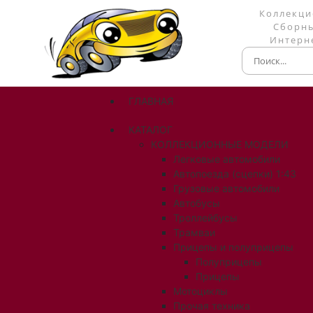
Коллекци
Сборны
Интерне
ГЛАВНАЯ
КАТАЛОГ
КОЛЛЕКЦИОННЫЕ МОДЕЛИ
Легковые автомобили
Автопоезда (сцепки) 1:43
Грузовые автомобили
Автобусы
Троллейбусы
Трамваи
Прицепы и полуприцепы
Полуприцепы
Прицепы
Мотоциклы
Прочая техника