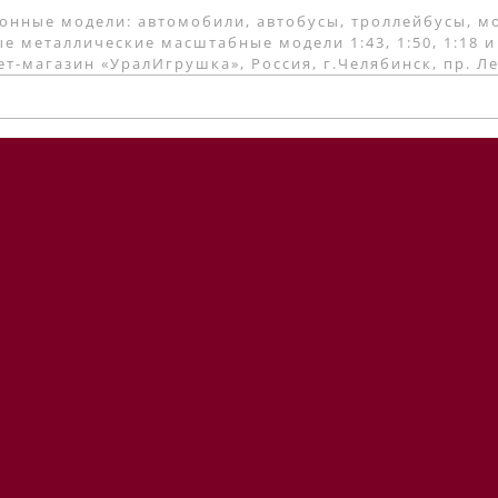
онные модели: автомобили, автобусы, троллейбусы, м
е металлические масштабные модели 1:43, 1:50, 1:18 и
т-магазин «УралИгрушка», Россия, г.Челябинск, пр. Л