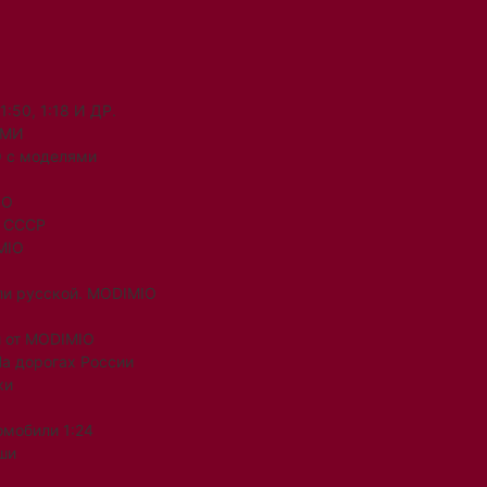
50, 1:18 И ДР.
ЯМИ
 с моделями
IO
и СССР
MIO
ли русской. MODIMIO
 от MODIMIO
На дорогах России
ки
омобили 1:24
ши