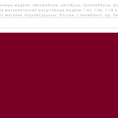
онные модели: автомобили, автобусы, троллейбусы, м
е металлические масштабные модели 1:43, 1:50, 1:18 и
т-магазин «УралИгрушка», Россия, г.Челябинск, пр. Л