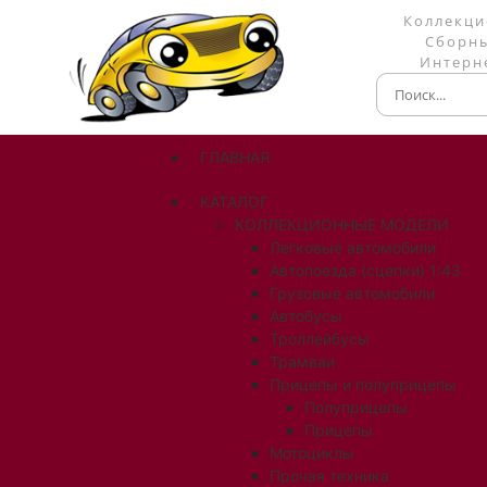
Коллекци
Сборны
Интерне
ГЛАВНАЯ
КАТАЛОГ
КОЛЛЕКЦИОННЫЕ МОДЕЛИ
Легковые автомобили
Автопоезда (сцепки) 1:43
Грузовые автомобили
Автобусы
Троллейбусы
Трамваи
Прицепы и полуприцепы
Полуприцепы
Прицепы
Мотоциклы
Прочая техника