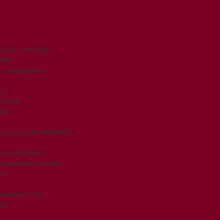
50, 1:18 И ДР.
ЯМИ
 с моделями
IO
и СССР
MIO
ли русской. MODIMIO
 от MODIMIO
На дорогах России
ки
омобили 1:24
ши