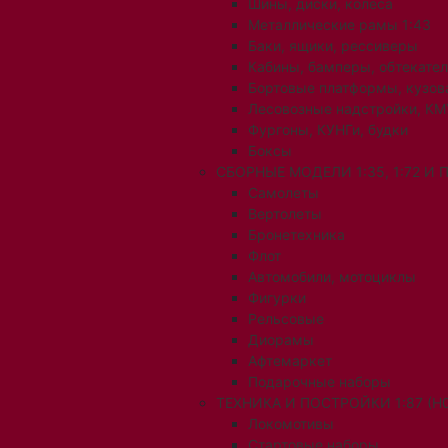
Шины, диски, колеса
Металлические рамы 1:43
Баки, ящики, рессиверы
Кабины, бамперы, обтекате
Бортовые платформы, кузов
Лесовозные надстройки, КМ
Фургоны, КУНГи, будки
Боксы
СБОРНЫЕ МОДЕЛИ 1:35, 1:72 И
Самолеты
Вертолеты
Бронетехника
Флот
Автомобили, мотоциклы
Фигурки
Рельсовые
Диорамы
Афтемаркет
Подарочные наборы
ТЕХНИКА И ПОСТРОЙКИ 1:87 (H0
Локомотивы
Стартовые наборы