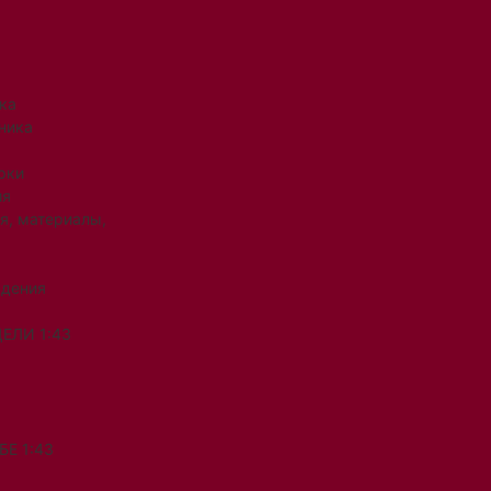
ка
ника
рки
ия
я, материалы,
ждения
ЕЛИ 1:43
Е 1:43