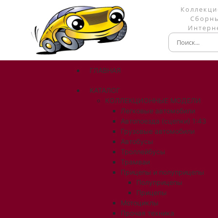
Коллекци
Сборны
Интерне
ГЛАВНАЯ
КАТАЛОГ
КОЛЛЕКЦИОННЫЕ МОДЕЛИ
Легковые автомобили
Автопоезда (сцепки) 1:43
Грузовые автомобили
Автобусы
Троллейбусы
Трамваи
Прицепы и полуприцепы
Полуприцепы
Прицепы
Мотоциклы
Прочая техника