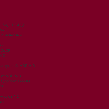
50, 1:18 И ДР.
ЯМИ
 с моделями
IO
и СССР
MIO
ли русской. MODIMIO
 от MODIMIO
На дорогах России
ки
омобили 1:24
ши