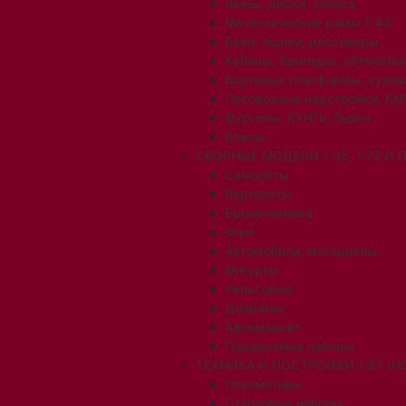
Шины, диски, колеса
Металлические рамы 1:43
Баки, ящики, рессиверы
Кабины, бамперы, обтекате
Бортовые платформы, кузов
Лесовозные надстройки, КМ
Фургоны, КУНГи, будки
Боксы
СБОРНЫЕ МОДЕЛИ 1:35, 1:72 И
Самолеты
Вертолеты
Бронетехника
Флот
Автомобили, мотоциклы
Фигурки
Рельсовые
Диорамы
Афтемаркет
Подарочные наборы
ТЕХНИКА И ПОСТРОЙКИ 1:87 (H0
Локомотивы
Стартовые наборы