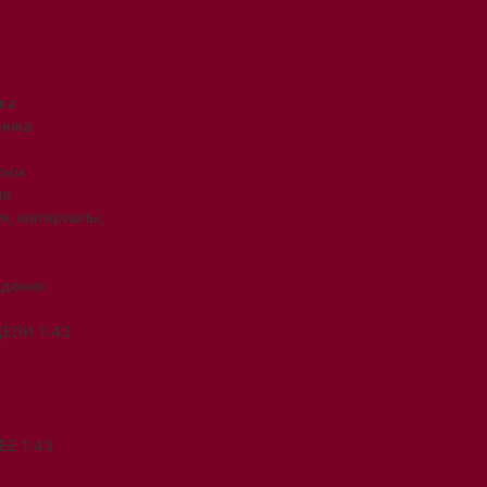
ка
ника
рки
ия
я, материалы,
ждения
ЕЛИ 1:43
Е 1:43