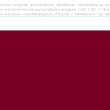
онные модели: автомобили, автобусы, троллейбусы, м
е металлические масштабные модели 1:43, 1:50, 1:18 и
т-магазин «УралИгрушка», Россия, г.Челябинск, пр. Л