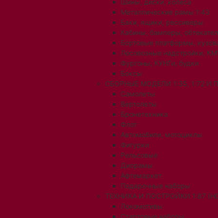
Шины, диски, колеса
Металлические рамы 1:43
Баки, ящики, рессиверы
Кабины, бамперы, обтекате
Бортовые платформы, кузов
Лесовозные надстройки, КМ
Фургоны, КУНГи, будки
Боксы
СБОРНЫЕ МОДЕЛИ 1:35, 1:72 И
Самолеты
Вертолеты
Бронетехника
Флот
Автомобили, мотоциклы
Фигурки
Рельсовые
Диорамы
Афтемаркет
Подарочные наборы
ТЕХНИКА И ПОСТРОЙКИ 1:87 (H0
Локомотивы
Стартовые наборы