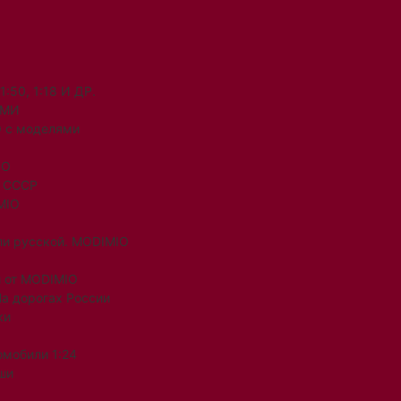
50, 1:18 И ДР.
ЯМИ
 с моделями
IO
и СССР
MIO
ли русской. MODIMIO
 от MODIMIO
На дорогах России
ки
омобили 1:24
ши