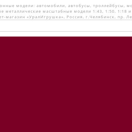
онные модели: автомобили, автобусы, троллейбусы, м
е металлические масштабные модели 1:43, 1:50, 1:18 и
т-магазин «УралИгрушка», Россия, г.Челябинск, пр. Л