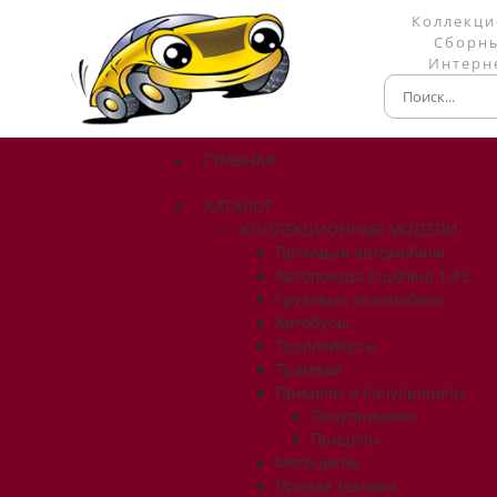
Коллекци
Сборны
Интерне
ГЛАВНАЯ
КАТАЛОГ
КОЛЛЕКЦИОННЫЕ МОДЕЛИ
Легковые автомобили
Автопоезда (сцепки) 1:43
Грузовые автомобили
Автобусы
Троллейбусы
Трамваи
Прицепы и полуприцепы
Полуприцепы
Прицепы
Мотоциклы
Прочая техника