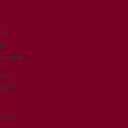
ка
ника
рки
ия
я, материалы,
ждения
ЕЛИ 1:43
Е 1:43