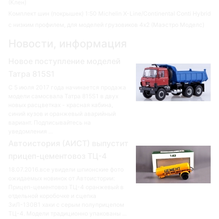
(Клен)
Комплект шин (покрышек) 1:50 Michelin X-Line/Continental Conti Hybrid
с низким профилем, для моделей грузовиков 4х2 (Маэстро Моделс)
Новости, информация
Новое поступление моделей
Татра 815S1
С 5 июля 2017 года начинается продажа
модели самосвала Татра 815S1 в двух
новых расцветках - красная кабина,
синий кузов и оранжевый аварийный
вариант. Подписывайтесь на
уведомления ...
Автоистория (АИСТ) выпустит
прицеп-цементовоз ТЦ-4
18.07.2016.все увидели шпионские фото
ожидаемых новинок от Автоистории:
Прицеп-цементовоз ТЦ-4 оранжевый в
отдельной коробочке и сцепка
ЗиЛ-130В1 хаки с серым полуприцепом
ТЦ-4. Модели традиционно упакованы ...