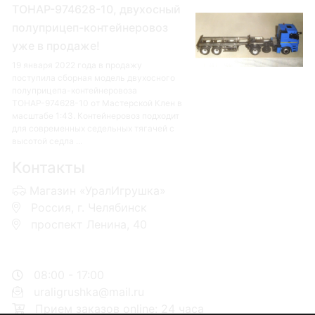
ТОНАР-974628-10, двухосный
полуприцеп-контейнеровоз
уже в продаже!
19 января 2022 года в продажу
поступила сборная модель двухосного
полуприцепа-контейнеровоза
ТОНАР-974628-10 от Мастерской Клен в
масштабе 1:43. Контейнеровоз подходит
для современных седельных тягачей с
высотой седла ...
Контакты
Магазин «УралИгрушка»
Россия, г. Челябинск
проспект Ленина, 40
+7 953-110-60-00
+7-951-773-74-00
08:00 - 17:00
uraligrushka@mail.ru
Прием заказов online: 24 часа