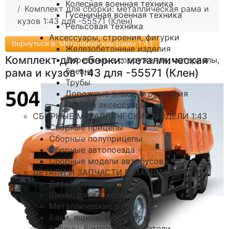
Колесная военная техника
Комплект для сборки: металлическая рама и
Гусеничная военная техника
кузов 1:43 для -55571 (Клен)
Рельсовая техника
Аксессуары, строения, фигурки
Вернуться в: Металлические рамы 1:43
Железобетонные изделия
Комплект для сборки: металлическая
Деревянные сооружения, материалы,
бревна
рама и кузов 1:43 для -55571 (Клен)
Трубы
Дорожные знаки, ограждения
Прочие аксессуары
СБОРНЫЕ МЕТАЛЛИЧЕСКИЕ МОДЕЛИ 1:43
Сборные прицепы
Сборные полуприцепы
Сборные автопоезда
Сборные модели автобусов
ДЕТАЛИ И ЗАПЧАСТИ В МАСШТАБЕ 1:43
Детали, узлы, агрегаты
Шины, диски, колеса
Металлические рамы 1:43
Баки, ящики, рессиверы
Кабины, бамперы, обтекатели