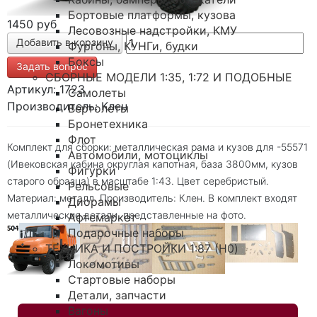
Бортовые платформы, кузова
1450 руб
Лесовозные надстройки, КМУ
Фургоны, КУНГи, будки
Боксы
Задать вопрос
СБОРНЫЕ МОДЕЛИ 1:35, 1:72 И ПОДОБНЫЕ
Артикул: 1723
Самолеты
Производитель: Клен
Вертолеты
Бронетехника
Флот
Комплект для сборки: металлическая рама и кузов для -55571
Автомобили, мотоциклы
(Ивековская кабина округлая капотная, база 3800мм, кузов
Фигурки
старого образца) в масштабе 1:43. Цвет серебристый.
Рельсовые
Материал: металл. Производитель: Клен. В комплект входят
Диорамы
металлические детали, представленные на фото.
Афтемаркет
Подарочные наборы
ТЕХНИКА И ПОСТРОЙКИ 1:87 (H0)
Локомотивы
Стартовые наборы
Детали, запчасти
Вагоны