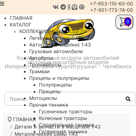
+7-953-110-60-00
+7-951-773-74-00
ГЛАВНАЯ
0
КАТАЛОГ
КОЛЛЕКЦИОННЫЕ МОДЕЛИ
Легковые автомобили
Автопоезда (сцепки) 1:43
Грузовые автомобили
Коллекционные модели автомобилей
Автобусы
сборные масштабные модели
Троллейбусы
Интернет-магазин «УралИгрушка» - Челябинск
Трамваи
Прицепы и полуприцепы
Полуприцепы
Прицепы
Мотоциклы
Прочая техника
Гусеничные тракторы
Колесные тракторы
ГЛАВНАЯ
Строительная техника
Детали и запчасти в масштабе 1:43
Гусеничная техника
Металлические рамы 1:43