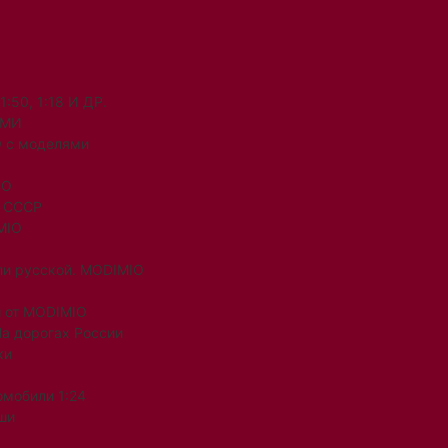
50, 1:18 И ДР.
ЯМИ
 с моделями
IO
и СССР
MIO
ли русской. MODIMIO
 от MODIMIO
На дорогах России
ки
омобили 1:24
ши