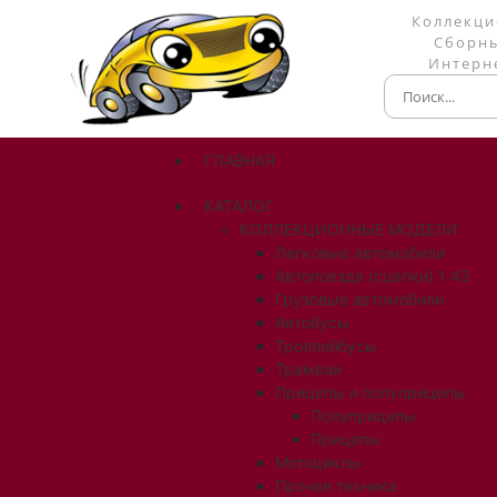
Коллекци
Сборны
Интерне
ГЛАВНАЯ
КАТАЛОГ
КОЛЛЕКЦИОННЫЕ МОДЕЛИ
Легковые автомобили
Автопоезда (сцепки) 1:43
Грузовые автомобили
Автобусы
Троллейбусы
Трамваи
Прицепы и полуприцепы
Полуприцепы
Прицепы
Мотоциклы
Прочая техника