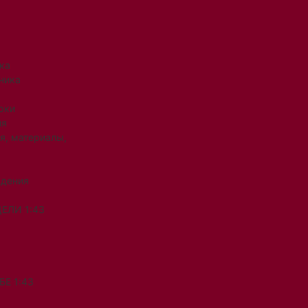
ка
ника
рки
ия
я, материалы,
ждения
ЕЛИ 1:43
Е 1:43