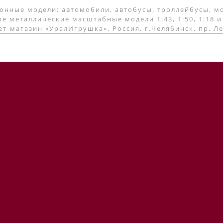
онные модели: автомобили, автобусы, троллейбусы, м
е металлические масштабные модели 1:43, 1:50, 1:18 и
т-магазин «УралИгрушка», Россия, г.Челябинск, пр. Л