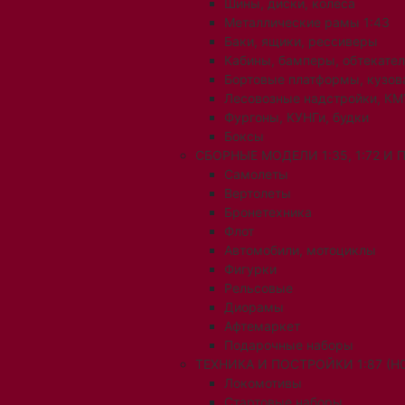
Шины, диски, колеса
Металлические рамы 1:43
Баки, ящики, рессиверы
Кабины, бамперы, обтекате
Бортовые платформы, кузов
Лесовозные надстройки, КМ
Фургоны, КУНГи, будки
Боксы
СБОРНЫЕ МОДЕЛИ 1:35, 1:72 И
Самолеты
Вертолеты
Бронетехника
Флот
Автомобили, мотоциклы
Фигурки
Рельсовые
Диорамы
Афтемаркет
Подарочные наборы
ТЕХНИКА И ПОСТРОЙКИ 1:87 (H0
Локомотивы
Стартовые наборы