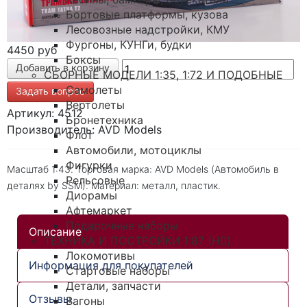
Бортовые платформы, кузова
Лесовозные надстройки, КМУ
Фургоны, КУНГи, будки
4450 руб
Боксы
СБОРНЫЕ МОДЕЛИ 1:35, 1:72 И ПОДОБНЫЕ
Самолеты
Задать вопрос
Вертолеты
Артикул: 4512
Бронетехника
Производитель: AVD Models
Флот
Автомобили, мотоциклы
Фигурки
Масштаб 1:43. Торговая марка: AVD Models (Автомобиль в
Рельсовые
деталях by SSM). Материал: металл, пластик.
Диорамы
Афтемаркет
Подарочные наборы
Описание
ТЕХНИКА И ПОСТРОЙКИ 1:87 (H0)
Локомотивы
Информация для покупателей
Стартовые наборы
Детали, запчасти
Отзывы
Вагоны