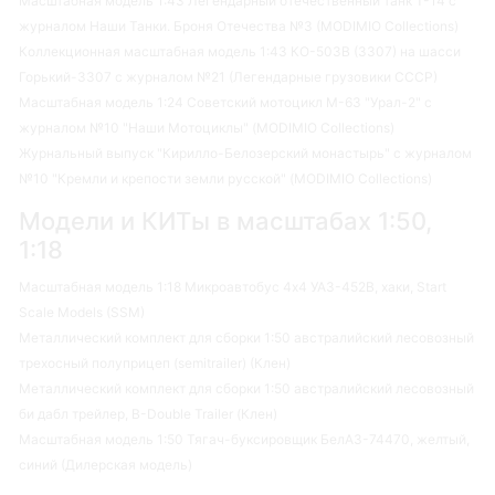
Масштабная модель 1:43 Легендарный отечественный танк Т-14 с
журналом Наши Танки. Броня Отечества №3 (MODIMIO Collections)
Коллекционная масштабная модель 1:43 КО-503В (3307) на шасси
Горький-3307 с журналом №21 (Легендарные грузовики СССР)
Масштабная модель 1:24 Советский мотоцикл М-63 "Урал-2" с
журналом №10 "Наши Мотоциклы" (MODIMIO Collections)
Журнальный выпуск "Кирилло-Белозерский монастырь" с журналом
№10 "Кремли и крепости земли русской" (MODIMIO Collections)
Модели и КИТы в масштабах 1:50,
1:18
Масштабная модель 1:18 Микроавтобус 4х4 УАЗ-452В, хаки, Start
Scale Models (SSM)
Металлический комплект для сборки 1:50 австралийский лесовозный
трехосный полуприцеп (semitrailer) (Клен)
Металлический комплект для сборки 1:50 австралийский лесовозный
би дабл трейлер, B-Double Trailer (Клен)
Масштабная модель 1:50 Тягач-буксировщик БелАЗ-74470, желтый,
синий (Дилерская модель)