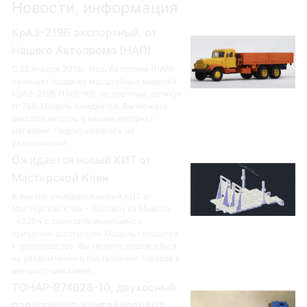
Новости, информация
КрАЗ-219Б экспортный, от
Нашего Автопрома (НАП)
С 25 января 2016г. Наш Автопром (НАП)
начинает продажу масштабных моделей
КрАЗ-219Б (1966-69) экспортный, артикул
Н-768. Модель ожидается. Вы можете
заказать модель в нашем интернет-
магазине. Подписывайтесь на
уведомления ...
Ожидается новый КИТ от
Мастерской Клен
В январе ожидается новый КИТ от
Мастерской Клен - Лесовоз из Миасса
-43204 с самозатягивающимся
прицепом-роспуском. Модель готовится
к производству. Вы можете подписаться
на уведомления о поступлении товаров в
интернет-магазине ...
ТОНАР-974628-10, двухосный
полуприцеп-контейнеровоз