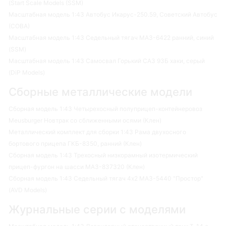
(Start Scale Models (SSM)
Масштабная модель 1:43 Автобус Икарус-250.59, Советский Автобус
(СОВА)
Масштабная модель 1:43 Седельный тягач МАЗ-6422 ранний, синий
(SSM)
Масштабная модель 1:43 Самосвал Горький САЗ 93Б хаки, серый
(DiP Models)
Сборные металлические модели
Сборная модель 1:43 Четырехосный полуприцеп-контейнеровоз
Meusburger Новтрак со сближенными осями (Клен)
Металлический комплект для сборки 1:43 Рама двухосного
бортового прицепа ГКБ-8350, ранний (Клен)
Сборная модель 1:43 Трехосный низкорамный изотермический
прицеп-фургон на шасси МАЗ-837320 (Клен)
Сборная модель 1:43 Седельный тягач 4х2 МАЗ-5440 "Простор"
(AVD Models)
Журнальные серии с моделями