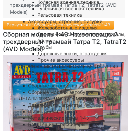
Колесная военная техника
трехдверный трамвай Татра Т2, TatraT2 (AVD
Гусеничная военная техника
Models)
Рельсовая техника
Аксессуары, строения, фигурки
Вернуться в: Сборные металлические модели 1:43
Железобетонные изделия
Сборная модель 1:43 Чехословацкий
Деревянные сооружения, материалы,
бревна
трехдверный трамвай Татра Т2, TatraT2
Трубы
(AVD Models)
Дорожные знаки, ограждения
Прочие аксессуары
СБОРНЫЕ МЕТАЛЛИЧЕСКИЕ МОДЕЛИ 1:43
Сборные прицепы
Сборные полуприцепы
Сборные автопоезда
Сборные модели автобусов
ДЕТАЛИ И ЗАПЧАСТИ В МАСШТАБЕ 1:43
Детали, узлы, агрегаты
Шины, диски, колеса
Металлические рамы 1:43
Баки, ящики, рессиверы
Кабины, бамперы, обтекатели