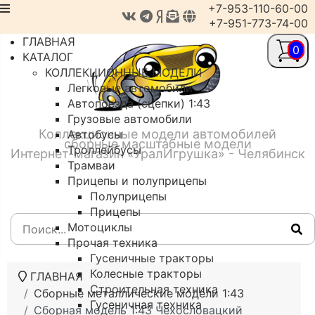
+7-953-110-60-00
+7-951-773-74-00
ГЛАВНАЯ
0
КАТАЛОГ
КОЛЛЕКЦИОННЫЕ МОДЕЛИ
Легковые автомобили
Автопоезда (сцепки) 1:43
Грузовые автомобили
Коллекционные модели автомобилей
Автобусы
сборные масштабные модели
Троллейбусы
Интернет-магазин «УралИгрушка» - Челябинск
Трамваи
Прицепы и полуприцепы
Полуприцепы
Прицепы
Мотоциклы
Прочая техника
Гусеничные тракторы
Колесные тракторы
ГЛАВНАЯ
Строительная техника
Сборные металлические модели 1:43
Гусеничная техника
Сборная модель 1:43 Чехословацкий