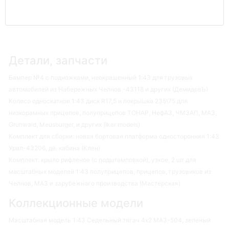
Детали, запчасти
Бампер №4 с подножками, неокрашенный 1:43 для грузовых
автомобилей из Набережных Челнов -43118 и других (ДемидовЪ)
Колесо односкатное 1:43 диск R17,5 и покрышка 235\75 для
низкорамных прицепов, полуприцепов ТОНАР, НефАЗ, ЧМЗАП, МАЗ,
Grunwald, Meusburger, и других (Ikar models)
Комплект для сборки: новая бортовая платформа односторонняя 1:43
Урал-43206, дв. кабина (Клен)
Комплект: крыло рифленое (с подштамповкой), узкое, 2 шт для
масштабных моделей 1:43 полуприцепов, прицепов, грузовиков из
Челнов, МАЗ и зарубежного производства (Мастерская)
Коллекционные модели
Масштабная модель 1:43 Седельный тягач 4х2 МАЗ-504, зеленый