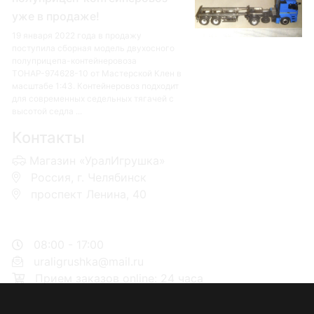
уже в продаже!
19 января 2022 года в продажу
поступила сборная модель двухосного
полуприцепа-контейнеровоза
ТОНАР-974628-10 от Мастерской Клен в
масштабе 1:43. Контейнеровоз подходит
для современных седельных тягачей с
высотой седла ...
Контакты
Магазин «УралИгрушка»
Россия, г. Челябинск
проспект Ленина, 40
+7 953-110-60-00
+7-951-773-74-00
08:00 - 17:00
uraligrushka@mail.ru
Прием заказов online: 24 часа