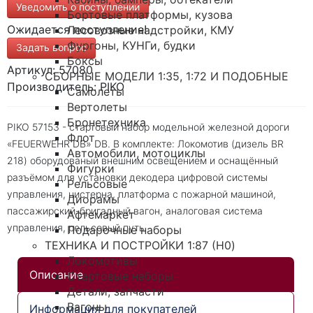
Уведомить о поступлении
Бортовые платформы, кузова
Ожидается поступление!
Лесовозные надстройки, КМУ
Фургоны, КУНГи, будки
Задать вопрос
Боксы
Артикул: 57080
СБОРНЫЕ МОДЕЛИ 1:35, 1:72 И ПОДОБНЫЕ
Производитель: PIKO
Самолеты
Вертолеты
Бронетехника
PIKO 57153 - стартовый набор модельной железной дороги
Флот
«FEUERWEHR DB» DB. В комплекте: Локомотив (дизель BR
Автомобили, мотоциклы
218) оборудованый внешним освещением и оснащённый
Фигурки
разъёмом для установки декодера цифровой системы
Рельсовые
управления, цистерна, платформа с пожарной машиной,
Диорамы
пассажирский-бригадный вагон, аналоговая система
Афтемаркет
управления, рельсовый путь
Подарочные наборы
ТЕХНИКА И ПОСТРОЙКИ 1:87 (H0)
Локомотивы
Описание
Стартовые наборы
Детали, запчасти
Вагоны
Информация для покупателей