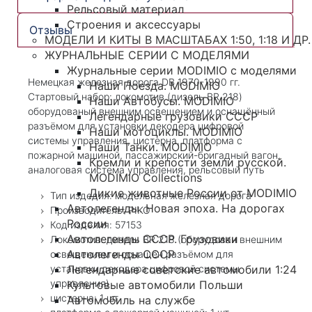
Рельсовый материал
Строения и аксессуары
Отзывы
МОДЕЛИ И КИТЫ В МАСШТАБАХ 1:50, 1:18 И ДР.
ЖУРНАЛЬНЫЕ СЕРИИ С МОДЕЛЯМИ
Журнальные серии MODIMIO с моделями
Немецкая железная дорога DB 1970-1990 гг.
Наши Поезда. MODIMIO
Стартовый набор: локомотив (дизель BR 218)
Наши Автобусы. MODIMIO
оборудованый внешним освещением и оснащённый
Легендарные грузовики СССР
разъёмом для установки декодера цифровой
Наши мотоциклы. MODIMIO
системы управления, цистерна, платформа с
Наши Танки. MODIMIO
пожарной машиной, пассажирский-бригадный вагон,
Кремли и крепости земли русской.
аналоговая система управления, рельсовый путь
MODIMIO Collections
Дикие животные России от MODIMIO
Тип издедия: модельная железная дорога
Автолегенды. Новая эпоха. На дорогах
Производитель: PIKO
России
Код изделия: 57153
Автолегенды СССР. Грузовики
Локомотив: дизель BR 218 (оборудован внешним
Автолегенды СССР
освещением и оснащён разъёмом для
установки декодера цифровой системы
Легендарные советские автомобили 1:24
управления)
Культовые автомобили Польши
цистерна: 1 шт.
Автомобиль на службе