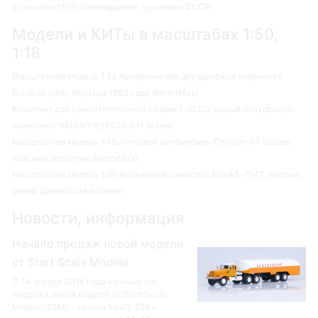
журналом №69 (Легендарные грузовики СССР)
Модели и КИТы в масштабах 1:50,
1:18
Масштабная модель 1:18 Американский двухдверный кабриолет
Buick Skylark, образца 1953 года (MotorMax)
Комплект для самостоятельной сборки 1:50 Шатровый полуприцеп-
панелевоз ЧМЗАП-938532-011 (Клен)
Масштабная модель 1:18 Легковой автомобиль Chrysler GT Cruiser,
красный металлик (MotorMax)
Масштабная модель 1:50 Карьерный самосвал БелАЗ-7547, желтый,
синий (Дилерская модель)
Новости, информация
Начало продаж новой модели
от Start Scale Models
С 14 января 2016 года начинается
продажа новой модели от Start Scale
Models (SSM) - сцепка КрАЗ-258 с