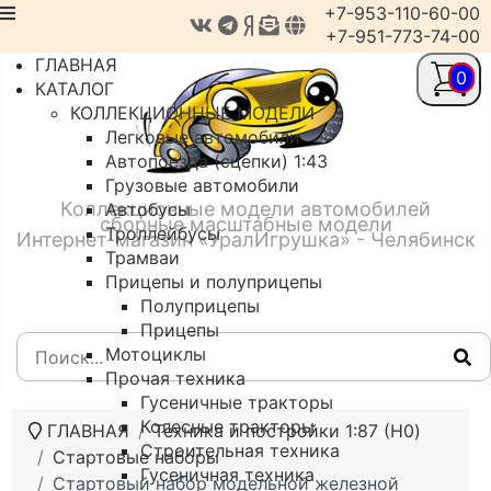
+7-953-110-60-00
+7-951-773-74-00
ГЛАВНАЯ
0
КАТАЛОГ
КОЛЛЕКЦИОННЫЕ МОДЕЛИ
Легковые автомобили
Автопоезда (сцепки) 1:43
Грузовые автомобили
Коллекционные модели автомобилей
Автобусы
сборные масштабные модели
Троллейбусы
Интернет-магазин «УралИгрушка» - Челябинск
Трамваи
Прицепы и полуприцепы
Полуприцепы
Прицепы
Мотоциклы
Прочая техника
Гусеничные тракторы
Колесные тракторы
ГЛАВНАЯ
Техника и постройки 1:87 (H0)
Строительная техника
Стартовые наборы
Гусеничная техника
Стартовый набор модельной железной