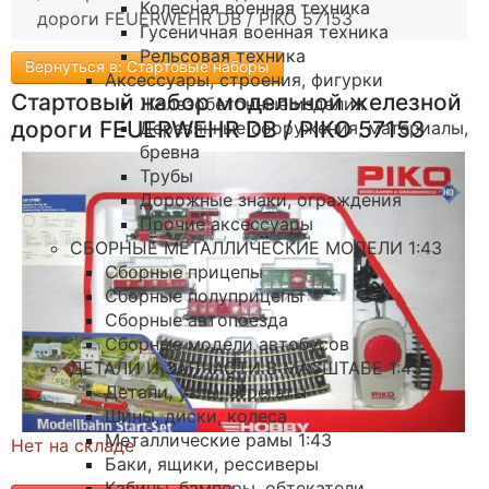
Колесная военная техника
дороги FEUERWEHR DB / PIKO 57153
Гусеничная военная техника
Рельсовая техника
Вернуться в: Стартовые наборы
Аксессуары, строения, фигурки
Стартовый набор модельной железной
Железобетонные изделия
дороги FEUERWEHR DB / PIKO 57153
Деревянные сооружения, материалы,
бревна
Трубы
Дорожные знаки, ограждения
Прочие аксессуары
СБОРНЫЕ МЕТАЛЛИЧЕСКИЕ МОДЕЛИ 1:43
Сборные прицепы
Сборные полуприцепы
Сборные автопоезда
Сборные модели автобусов
ДЕТАЛИ И ЗАПЧАСТИ В МАСШТАБЕ 1:43
Детали, узлы, агрегаты
Шины, диски, колеса
Металлические рамы 1:43
Нет на складе
Баки, ящики, рессиверы
Кабины, бамперы, обтекатели