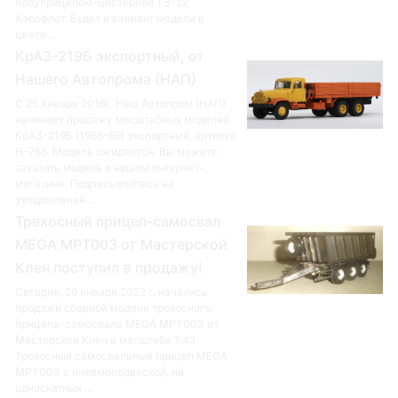
полуприцепом-цистерной ТЗ-22
Аэрофлот. Будет и вариант модели в
цвете ...
КрАЗ-219Б экспортный, от
Нашего Автопрома (НАП)
С 25 января 2016г. Наш Автопром (НАП)
начинает продажу масштабных моделей
КрАЗ-219Б (1966-69) экспортный, артикул
Н-768. Модель ожидается. Вы можете
заказать модель в нашем интернет-
магазине. Подписывайтесь на
уведомления ...
Трехосный прицеп-самосвал
MEGA MPT003 от Мастерской
Клен поступил в продажу!
Сегодня, 26 января 2022 г. начались
продажи сборной модели трехосного
прицепа-самосвала MEGA MPT003 от
Мастерской Клен в масштабе 1:43.
Трехосный самосвальный прицеп MEGA
MPT003 с пневмоподвеской, на
односкатных ...