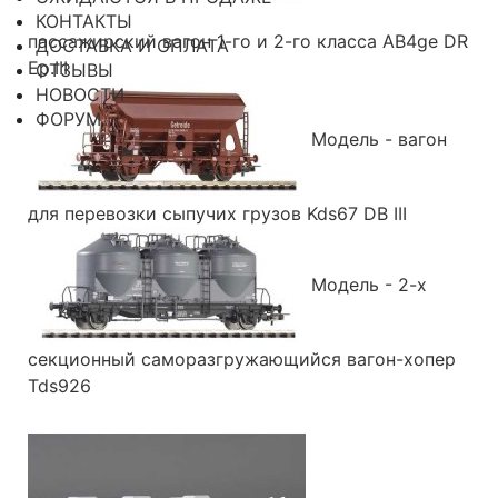
КОНТАКТЫ
пассажирский вагон 1-го и 2-го класса AB4ge DR
ДОСТАВКА И ОПЛАТА
Ep.III
ОТЗЫВЫ
НОВОСТИ
ФОРУМ
Модель - вагон
для перевозки сыпучих грузов Kds67 DB III
Модель - 2-х
секционный саморазгружающийся вагон-хопер
Tds926