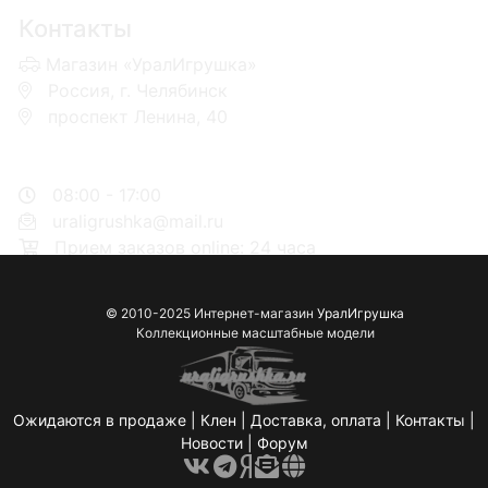
Контакты
Магазин «УралИгрушка»
Россия, г. Челябинск
проспект Ленина, 40
+7 953-110-60-00
+7-951-773-74-00
08:00 - 17:00
uraligrushka@mail.ru
Прием заказов online: 24 часа
© 2010-2025 Интернет-магазин
УралИгрушка
Коллекционные масштабные модели
Ожидаются в продаже
|
Клен
|
Доставка, оплата
|
Контакты
|
Новости
|
Форум