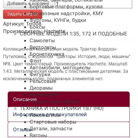
Бортовые платформы, кузова
Лесовозные надстройки, КМУ
Задать вопрос
Фургоны, КУНГи, будки
Артикул: Trr008
Боксы
Производитель: Hachette
СБОРНЫЕ МОДЕЛИ 1:35, 1:72 И ПОДОБНЫЕ
Самолеты
Вертолеты
Коллекционная масштабная модель Трактор Фордзон-
Бронетехника
Путиловец, с журналом "Тракторы: История, люди, машины"
Флот
№8. Цвет темно-серый. Производитель Hachette. Масштаб
Автомобили, мотоциклы
1:43. Металлическая модель с пластиковыми деталями. За
Фигурки
исключением колес, подвижных элементов нет.
Рельсовые
Диорамы
Афтемаркет
Описание
Подарочные наборы
ТЕХНИКА И ПОСТРОЙКИ 1:87 (H0)
Информация для покупателей
Локомотивы
Стартовые наборы
Детали, запчасти
Отзывы
Вагоны