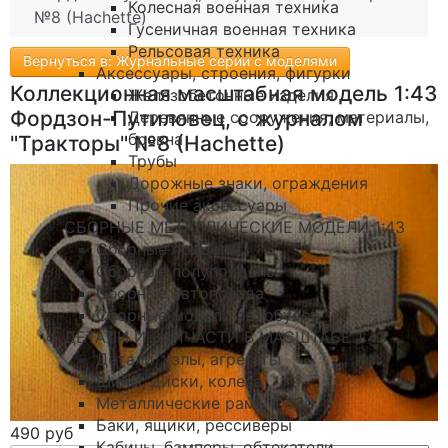
Колесная военная техника
№8 (Hachette)
Гусеничная военная техника
Рельсовая техника
Вернуться в: Журнальные серии с моделями
Аксессуары, строения, фигурки
Коллекционная масштабная модель 1:43
Железобетонные изделия
Фордзон-Путиловец, с журналом
Деревянные сооружения, материалы,
бревна
"Тракторы" №8 (Hachette)
Трубы
Дорожные знаки, ограждения
Прочие аксессуары
СБОРНЫЕ МЕТАЛЛИЧЕСКИЕ МОДЕЛИ 1:43
Сборные прицепы
Сборные полуприцепы
Сборные автопоезда
Сборные модели автобусов
ДЕТАЛИ И ЗАПЧАСТИ В МАСШТАБЕ 1:43
Детали, узлы, агрегаты
Шины, диски, колеса
Металлические рамы 1:43
Баки, ящики, рессиверы
490 руб
Кабины, бамперы, обтекатели