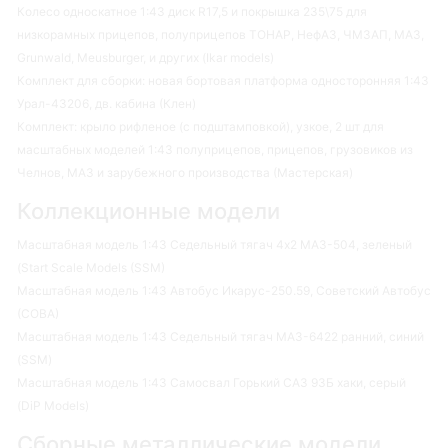
Колесо односкатное 1:43 диск R17,5 и покрышка 235\75 для
низкорамных прицепов, полуприцепов ТОНАР, НефАЗ, ЧМЗАП, МАЗ,
Grunwald, Meusburger, и других (Ikar models)
Комплект для сборки: новая бортовая платформа односторонняя 1:43
Урал-43206, дв. кабина (Клен)
Комплект: крыло рифленое (с подштамповкой), узкое, 2 шт для
масштабных моделей 1:43 полуприцепов, прицепов, грузовиков из
Челнов, МАЗ и зарубежного производства (Мастерская)
Коллекционные модели
Масштабная модель 1:43 Седельный тягач 4х2 МАЗ-504, зеленый
(Start Scale Models (SSM)
Масштабная модель 1:43 Автобус Икарус-250.59, Советский Автобус
(СОВА)
Масштабная модель 1:43 Седельный тягач МАЗ-6422 ранний, синий
(SSM)
Масштабная модель 1:43 Самосвал Горький САЗ 93Б хаки, серый
(DiP Models)
Сборные металлические модели