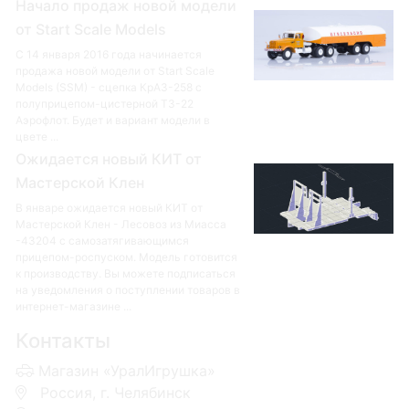
Начало продаж новой модели
от Start Scale Models
С 14 января 2016 года начинается
продажа новой модели от Start Scale
Models (SSM) - сцепка КрАЗ-258 с
полуприцепом-цистерной ТЗ-22
Аэрофлот. Будет и вариант модели в
цвете ...
Ожидается новый КИТ от
Мастерской Клен
В январе ожидается новый КИТ от
Мастерской Клен - Лесовоз из Миасса
-43204 с самозатягивающимся
прицепом-роспуском. Модель готовится
к производству. Вы можете подписаться
на уведомления о поступлении товаров в
интернет-магазине ...
Контакты
Магазин «УралИгрушка»
Россия, г. Челябинск