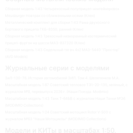
Сборная модель 1:43 Четырехосный полуприцеп-контейнеровоз
Meusburger Новтрак со сближенными осями (Клен)
Металлический комплект для сборки 1:43 Рама двухосного
бортового прицепа ГКБ-8350, ранний (Клен)
Сборная модель 1:43 Трехосный низкорамный изотермический
прицеп-фургон на шасси МАЗ-837320 (Клен)
Сборная модель 1:43 Седельный тягач 4х2 МАЗ-5440 "Простор"
(AVD Models)
Журнальные серии с моделями
ЗиЛ-130-76. История автомобилей ЗИЛ. Том 4. Шелепенков М.А.
Масштабная модель 1:87 Советский тепловоз ТЭ1-20-135, зеленый, с
журналом №8, перевыпуск 2026 г. (Наши Поезда. Modimio)
Масштабная модель 1:43 Танк Т-64БВ с журналом Наши Танки №36
(MODIMIO Collections)
Масштабная модель 1:24 Советский мотоцикл Rotor V-500 с
журналом №63 "Наши Мотоциклы" (MODIMIO Collections)
Модели и КИТы в масштабах 1:50,