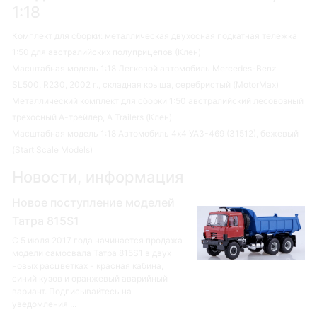
1:18
Комплект для сборки: металлическая двухосная подкатная тележка
1:50 для австралийских полуприцепов (Клен)
Масштабная модель 1:18 Легковой автомобиль Mercedes-Benz
SL500, R230, 2002 г., складная крыша, серебристый (MotorMax)
Металлический комплект для сборки 1:50 австралийский лесовозный
трехосный А-трейлер, A Trailers (Клен)
Масштабная модель 1:18 Автомобиль 4х4 УАЗ-469 (31512), бежевый
(Start Scale Models)
Новости, информация
Новое поступление моделей
Татра 815S1
С 5 июля 2017 года начинается продажа
модели самосвала Татра 815S1 в двух
новых расцветках - красная кабина,
синий кузов и оранжевый аварийный
вариант. Подписывайтесь на
уведомления ...