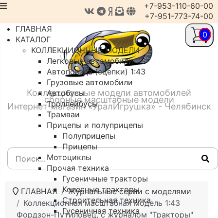
+7-953-110-60-00
+7-951-773-74-00
ГЛАВНАЯ
0
КАТАЛОГ
КОЛЛЕКЦИОННЫЕ МОДЕЛИ
Легковые автомобили
Автопоезда (сцепки) 1:43
Грузовые автомобили
Коллекционные модели автомобилей
Автобусы
сборные масштабные модели
Троллейбусы
Интернет-магазин «УралИгрушка» - Челябинск
Трамваи
Прицепы и полуприцепы
Полуприцепы
Прицепы
Мотоциклы
Прочая техника
Гусеничные тракторы
Колесные тракторы
ГЛАВНАЯ
Журнальные серии с моделями
Строительная техника
Коллекционная масштабная модель 1:43
Гусеничная техника
Фордзон-Путиловец, с журналом "Тракторы"