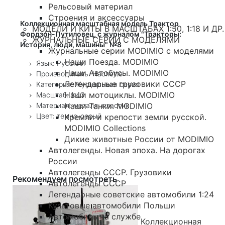
Рельсовый материал
Строения и аксессуары
Коллекционная масштабная модель Трактор
МОДЕЛИ И КИТЫ В МАСШТАБАХ 1:50, 1:18 И ДР.
Фордзон-Путиловец, с журналом "Тракторы:
ЖУРНАЛЬНЫЕ СЕРИИ С МОДЕЛЯМИ
История, люди, машины" №8
Журнальные серии MODIMIO с моделями
Наши Поезда. MODIMIO
Язык: Русский
Наши Автобусы. MODIMIO
Производитель: Hachette
Легендарные грузовики СССР
Категория: Журнальная серия
Наши мотоциклы. MODIMIO
Масштаб: 1:43
Материал: металл, пластик
Наши Танки. MODIMIO
Цвет: темно-серый
Кремли и крепости земли русской.
MODIMIO Collections
Дикие животные России от MODIMIO
Автолегенды. Новая эпоха. На дорогах
России
Автолегенды СССР. Грузовики
Рекомендуем посмотреть
Автолегенды СССР
Легендарные советские автомобили 1:24
Культовые автомобили Польши
Автомобиль на службе
Коллекционная