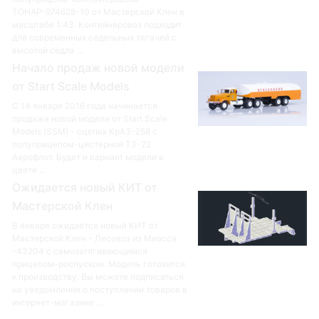
ТОНАР-974628-10 от Мастерской Клен в
масштабе 1:43. Контейнеровоз подходит
для современных седельных тягачей с
высотой седла ...
Начало продаж новой модели
от Start Scale Models
С 14 января 2016 года начинается
продажа новой модели от Start Scale
Models (SSM) - сцепка КрАЗ-258 с
полуприцепом-цистерной ТЗ-22
Аэрофлот. Будет и вариант модели в
цвете ...
Ожидается новый КИТ от
Мастерской Клен
В январе ожидается новый КИТ от
Мастерской Клен - Лесовоз из Миасса
-43204 с самозатягивающимся
прицепом-роспуском. Модель готовится
к производству. Вы можете подписаться
на уведомления о поступлении товаров в
интернет-магазине ...