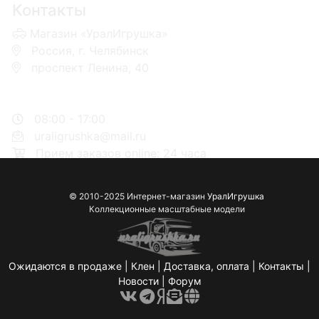
Контакты
Магазин «УралИгрушка»
Россия, г. Челябинск
проспект Ленина, 40
+7 953-110-60-00
+7-951-773-74-00
08:00 - 17:00
uraligrushka@mail.ru
Прием заказов online: 24 часа
© 2010-2025 Интернет-магазин
УралИгрушка
Коллекционные масштабные модели
Ожидаются в продаже
|
Клен
|
Доставка, оплата
|
Контакты
|
Новости
|
Форум