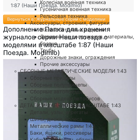
Колесная военная техника
1:87 (Наши Поезда. Modimio)
Гусеничная военная техника
Рельсовая техника
Вернуться в: Журнальные серии с моделями
Аксессуары, строения, фигурки
Дополнение Папка для хранения
Железобетонные изделия
журналов серии Наши поезда с
Деревянные сооружения, материалы,
бревна
моделями в масштабе 1:87 (Наши
Трубы
Поезда. Modimio)
Дорожные знаки, ограждения
Прочие аксессуары
СБОРНЫЕ МЕТАЛЛИЧЕСКИЕ МОДЕЛИ 1:43
Сборные прицепы
Сборные полуприцепы
Сборные автопоезда
Сборные модели автобусов
ДЕТАЛИ И ЗАПЧАСТИ В МАСШТАБЕ 1:43
Детали, узлы, агрегаты
Шины, диски, колеса
Металлические рамы 1:43
Баки, ящики, рессиверы
Кабины, бамперы, обтекатели