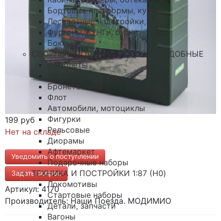
Бортовые платформы, кузова
Лесовозные надстройки, КМУ
Фургоны, КУНГи, будки
Боксы
СБОРНЫЕ МОДЕЛИ 1:35, 1:72 И ПОДОБНЫЕ
Самолеты
Вертолеты
Бронетехника
Флот
Автомобили, мотоциклы
Фигурки
199 руб
Рельсовые
Нет на складе
Диорамы
Афтемаркет
Уведомить о поступлении
Подарочные наборы
ТЕХНИКА И ПОСТРОЙКИ 1:87 (H0)
Задать вопрос
Локомотивы
Артикул: 4170
Стартовые наборы
Производитель: Наши Поезда. МОДИМИО
Детали, запчасти
Вагоны