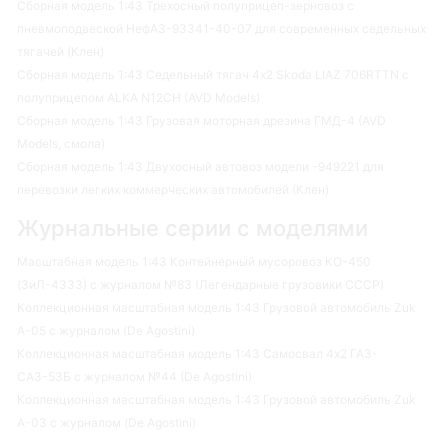
Сборная модель 1:43 Трехосный полуприцеп-зерновоз с
пневмоподвеской НефАЗ-93341-40-07 для современных седельных
тягачей (Клен)
Сборная модель 1:43 Седельный тягач 4х2 Skoda LIAZ 706RTTN с
полуприцепом ALKA N12CH (AVD Models)
Сборная модель 1:43 Грузовая моторная дрезина ГМД-4 (AVD
Models, смола)
Сборная модель 1:43 Двухосный автовоз модели -949221 для
перевозки легких коммерческих автомобилей (Клен)
Журнальные серии с моделями
Масштабная модель 1:43 Контейнерный мусоровоз КО-450
(ЗиЛ-4333) с журналом №83 (Легендарные грузовики СССР)
Коллекционная масштабная модель 1:43 Грузовой автомобиль Zuk
A-05 с журналом (De Agostini)
Коллекционная масштабная модель 1:43 Самосвал 4х2 ГАЗ-
САЗ-53Б с журналом №44 (De Agostini)
Коллекционная масштабная модель 1:43 Грузовой автомобиль Zuk
A-03 с журналом (De Agostini)