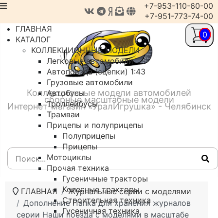
+7-953-110-60-00
+7-951-773-74-00
ГЛАВНАЯ
0
КАТАЛОГ
КОЛЛЕКЦИОННЫЕ МОДЕЛИ
Легковые автомобили
Автопоезда (сцепки) 1:43
Грузовые автомобили
Коллекционные модели автомобилей
Автобусы
сборные масштабные модели
Троллейбусы
Интернет-магазин «УралИгрушка» - Челябинск
Трамваи
Прицепы и полуприцепы
Полуприцепы
Прицепы
Мотоциклы
Прочая техника
Гусеничные тракторы
Колесные тракторы
ГЛАВНАЯ
Журнальные серии с моделями
Строительная техника
Дополнение Папка для хранения журналов
Гусеничная техника
серии Наши поезда с моделями в масштабе