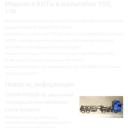
Модели и КИТы в масштабах 1:50,
1:18
Металлический комплект для сборки 1:50 австралийский лесовозный
би дабл трейлер, B-Double Trailer (Клен)
Комплект шин (покрышек) 1:50 Michelin X-Line/Continental Conti Hybrid
385\55 с низким профилем, для масштабных моделей трехосных
прицепов и полуприцепов (Маэстро Моделс)
Масштабная модель 1:18 Прототип, концепт-кар Volkswagen W12
Nardo Shou Car, красно-оранжевый (MotorMax)
Масштабная модель 1:18 Микроавтобус 4х4 УАЗ-2206 светло-серый
(Start Scale Models)
Новости, информация
ТОНАР-974628-10, двухосный
полуприцеп-контейнеровоз
уже в продаже!
19 января 2022 года в продажу
поступила сборная модель двухосного
полуприцепа-контейнеровоза