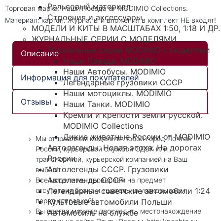
Рельсовый материал
Торговая марка: Наши Поезда от MODIMIO Collections.
Строения и аксессуары
Материал: картон. Журналы и вложения в комплект НЕ входят!
МОДЕЛИ И КИТЫ В МАСШТАБАХ 1:50, 1:18 И ДР.
ЖУРНАЛЬНЫЕ СЕРИИ С МОДЕЛЯМИ
Журнальные серии MODIMIO с моделями
Описание
Наши Поезда. MODIMIO
Наши Автобусы. MODIMIO
Информация для покупателей
Легендарные грузовики СССР
Наши мотоциклы. MODIMIO
Отзывы
Наши Танки. MODIMIO
Кремли и крепости земли русской.
MODIMIO Collections
Дикие животные России от MODIMIO
Мы отправляем модели в любой город Почтой
Автолегенды. Новая эпоха. На дорогах
России, курьерской службой СДЭК или
России
транспортной, курьерской компанией на Ваш
Автолегенды СССР. Грузовики
выбор!
Автолегенды СССР
Все модели мы проверяем на предмет
Легендарные советские автомобили 1:24
отсутствия брака и тщательно упаковываем
перед отправкой!
Культовые автомобили Польши
Вы всегда можете проследить местонахождение
Автомобиль на службе