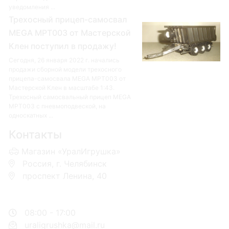
уведомления ...
Трехосный прицеп-самосвал
MEGA MPT003 от Мастерской
Клен поступил в продажу!
Сегодня, 26 января 2022 г. начались
продажи сборной модели трехосного
прицепа-самосвала MEGA MPT003 от
Мастерской Клен в масштабе 1:43.
Трехосный самосвальный прицеп MEGA
MPT003 с пневмоподвеской, на
односкатных ...
Контакты
Магазин «УралИгрушка»
Россия, г. Челябинск
проспект Ленина, 40
+7 953-110-60-00
+7-951-773-74-00
08:00 - 17:00
uraligrushka@mail.ru