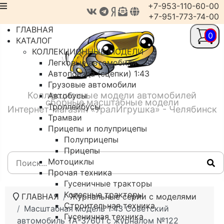
+7-953-110-60-00
+7-951-773-74-00
ГЛАВНАЯ
0
КАТАЛОГ
КОЛЛЕКЦИОННЫЕ МОДЕЛИ
Легковые автомобили
Автопоезда (сцепки) 1:43
Грузовые автомобили
Коллекционные модели автомобилей
Автобусы
сборные масштабные модели
Троллейбусы
Интернет-магазин «УралИгрушка» - Челябинск
Трамваи
Прицепы и полуприцепы
Полуприцепы
Прицепы
Мотоциклы
Прочая техника
Гусеничные тракторы
Колесные тракторы
ГЛАВНАЯ
Журнальные серии с моделями
Строительная техника
Масштабная модель 1:43 Советский
Гусеничная техника
автомобиль ТА-37601 с журналом №122