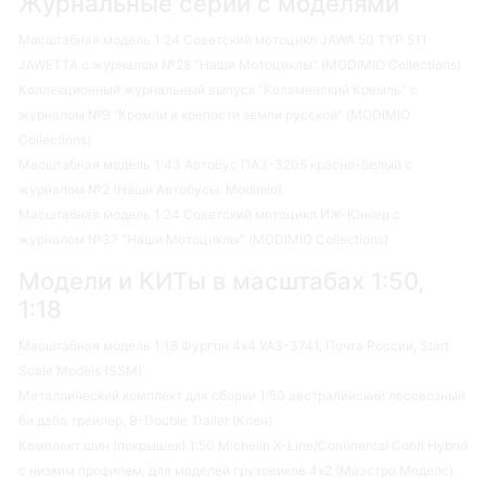
Журнальные серии с моделями
Масштабная модель 1:24 Советский мотоцикл JAWA 50 TYP 511
JAWETTA с журналом №28 "Наши Мотоциклы" (MODIMIO Collections)
Коллекционный журнальный выпуск "Коломенский Кремль" с
журналом №9 "Кремли и крепости земли русской" (MODIMIO
Collections)
Масштабная модель 1:43 Автобус ПАЗ-3205 красно-белый с
журналом №2 (Наши Автобусы. Modimio)
Масштабная модель 1:24 Советский мотоцикл ИЖ-Юнкер с
журналом №37 "Наши Мотоциклы" (MODIMIO Collections)
Модели и КИТы в масштабах 1:50,
1:18
Масштабная модель 1:18 Фургон 4х4 УАЗ-3741, Почта России, Start
Scale Models (SSM)
Металлический комплект для сборки 1:50 австралийский лесовозный
би дабл трейлер, B-Double Trailer (Клен)
Комплект шин (покрышек) 1:50 Michelin X-Line/Continental Conti Hybrid
с низким профилем, для моделей грузовиков 4х2 (Маэстро Моделс)