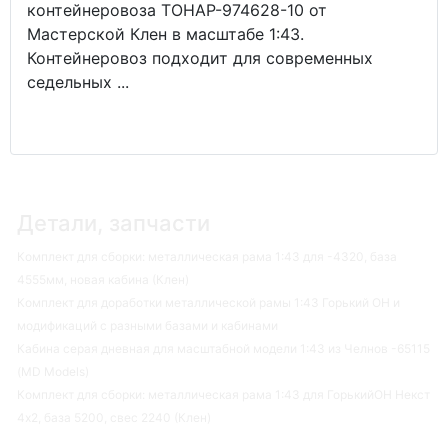
контейнеровоза ТОНАР-974628-10 от
Мастерской Клен в масштабе 1:43.
Контейнеровоз подходит для современных
седельных ...
Детали, запчасти
Комплект для сборки: металлическая рама 1:43 для -4320, база
4555мм, новая кабина (Клен)
Комплект для доработки металлической рамы 1:43 Горький ОН и
модификаций с разными базами и кабинами
Кабина серая дневная для масштабной модели 1:43 из Челнов -65115
(MD Models)
Комплект для сборки: металлическая рама 1:43 для ГорькийОН Некст
4х2, база 5200, свес 2240 (Клен)