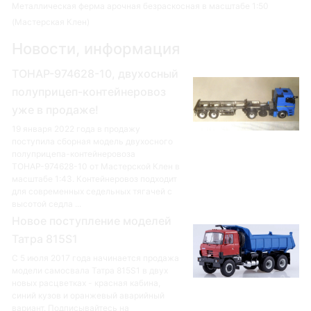
Металлическая ферма арочная безраскосная в масштабе 1:50
(Мастерская Клен)
Новости, информация
ТОНАР-974628-10, двухосный
полуприцеп-контейнеровоз
уже в продаже!
19 января 2022 года в продажу
поступила сборная модель двухосного
полуприцепа-контейнеровоза
ТОНАР-974628-10 от Мастерской Клен в
масштабе 1:43. Контейнеровоз подходит
для современных седельных тягачей с
высотой седла ...
Новое поступление моделей
Татра 815S1
С 5 июля 2017 года начинается продажа
модели самосвала Татра 815S1 в двух
новых расцветках - красная кабина,
синий кузов и оранжевый аварийный
вариант. Подписывайтесь на