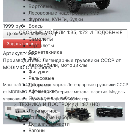
Бортовые платформы, кузова
Лесовозные надстройки, КМУ
Фургоны, КУНГи, будки
Боксы
1999 руб
СБОРНЫЕ МОДЕЛИ 1:35, 1:72 И ПОДОБНЫЕ
Самолеты
Задать вопрос
Вертолеты
Бронетехника
Артикул: 4902
Флот
Производитель: Легендарные грузовики СССР от
Автомобили, мотоциклы
MODIMIO Collections
Фигурки
Рельсовые
Диорамы
Масштаб 1:43. Торговая марка: Легендарные грузовики СССР
Афтемаркет
от MODIMIO Collections. Материал: металл, пластик. Модель
Подарочные наборы
упакована в картонную коробку и блистер.
ТЕХНИКА И ПОСТРОЙКИ 1:87 (H0)
Локомотивы
Стартовые наборы
Детали, запчасти
Вагоны