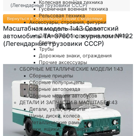
Колесная военная техника
(Легендарные грузовики СССР)
Гусеничная военная техника
Рельсовая техника
Вернуться в: Журнальные серии с моделями
Аксессуары, строения, фигурки
Масштабная модель 1:43 Советский
Железобетонные изделия
автомобиль ТА-37601 с журналом №122
Деревянные сооружения, материалы,
бревна
(Легендарные грузовики СССР)
Трубы
Дорожные знаки, ограждения
Прочие аксессуары
СБОРНЫЕ МЕТАЛЛИЧЕСКИЕ МОДЕЛИ 1:43
Сборные прицепы
Сборные полуприцепы
Сборные автопоезда
Сборные модели автобусов
ДЕТАЛИ И ЗАПЧАСТИ В МАСШТАБЕ 1:43
Детали, узлы, агрегаты
Шины, диски, колеса
Металлические рамы 1:43
Баки, ящики, рессиверы
Кабины, бамперы, обтекатели