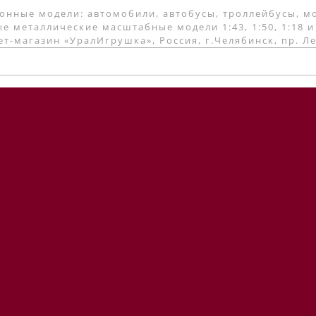
онные модели: автомобили, автобусы, троллейбусы, м
е металлические масштабные модели 1:43, 1:50, 1:18 и
т-магазин «УралИгрушка», Россия, г.Челябинск, пр. Л