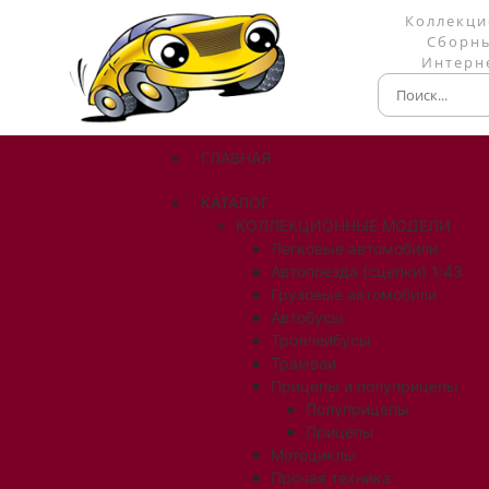
Коллекци
Сборны
Интерне
ГЛАВНАЯ
КАТАЛОГ
КОЛЛЕКЦИОННЫЕ МОДЕЛИ
Легковые автомобили
Автопоезда (сцепки) 1:43
Грузовые автомобили
Автобусы
Троллейбусы
Трамваи
Прицепы и полуприцепы
Полуприцепы
Прицепы
Мотоциклы
Прочая техника