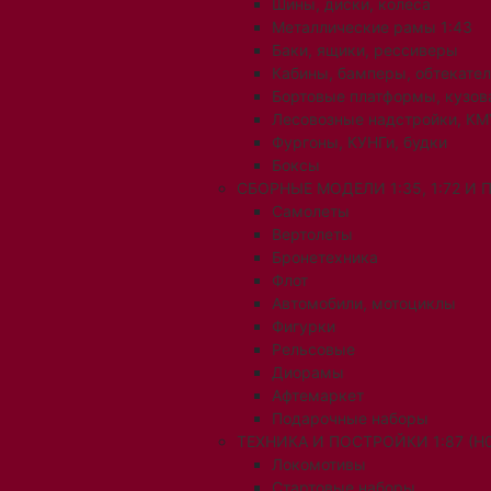
Шины, диски, колеса
Металлические рамы 1:43
Баки, ящики, рессиверы
Кабины, бамперы, обтекате
Бортовые платформы, кузов
Лесовозные надстройки, КМ
Фургоны, КУНГи, будки
Боксы
СБОРНЫЕ МОДЕЛИ 1:35, 1:72 И
Самолеты
Вертолеты
Бронетехника
Флот
Автомобили, мотоциклы
Фигурки
Рельсовые
Диорамы
Афтемаркет
Подарочные наборы
ТЕХНИКА И ПОСТРОЙКИ 1:87 (H0
Локомотивы
Стартовые наборы