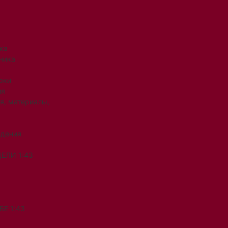
ка
ника
рки
ия
я, материалы,
ждения
ЕЛИ 1:43
Е 1:43