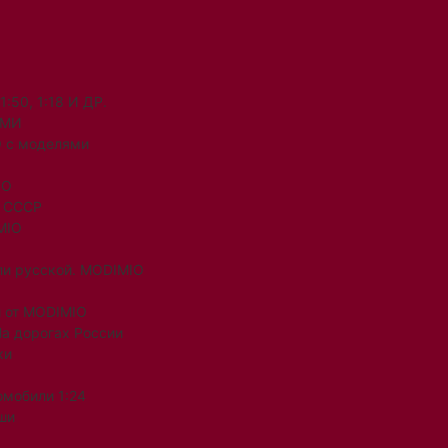
50, 1:18 И ДР.
ЯМИ
 с моделями
IO
и СССР
MIO
ли русской. MODIMIO
 от MODIMIO
На дорогах России
ки
омобили 1:24
ши