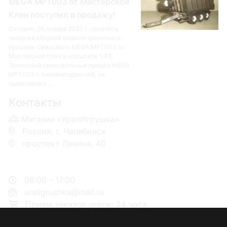
MEGA MPT003 от Мастерской
Клен поступил в продажу!
Сегодня, 26 января 2022 г. начались
продажи сборной модели трехосного
прицепа-самосвала MEGA MPT003 от
Мастерской Клен в масштабе 1:43.
Трехосный самосвальный прицеп MEGA
MPT003 с пневмоподвеской, на
односкатных ...
Контакты
Магазин «УралИгрушка»
Россия, г. Челябинск
проспект Ленина, 40
+7 953-110-60-00
+7-951-773-74-00
08:00 - 17:00
uraligrushka@mail.ru
Прием заказов online: 24 часа