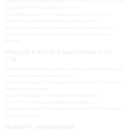
Коллекционная масштабная модель 1:43 Троллейбус ЯТБ-1, зеленый,
с журналом №14 (Наши Автобусы. Modimio)
Масштабная модель 1:43 Парадный автомобиль Аурус Сенат
кабриолет с журналом "Автолегенды. Новая эпоха №14"
Масштабная модель 1:43 Двухдверный автобус Икарус-260.51,
Ikarus-260.51, белый, синий с журналом №81 (Наши Автобусы.
Modimio)
Модели и КИТы в масштабах 1:50,
1:18
Металлический комплект для сборки 1:50 австралийский лесовозный
трехосный полуприцеп (semitrailer) (Клен)
Масштабная модель 1:50 Карьерный самосвал БелАЗ-7547, желтый,
синий (Дилерская модель)
Масштабная модель 1:50 Поливооросительная машина
БелАЗ-76470, желтый, синий (Дилерская модель)
Масштабная модель 1:18 Автомобиль 4х4 УАЗ-469 (31512), бежевый
(Start Scale Models)
Новости, информация