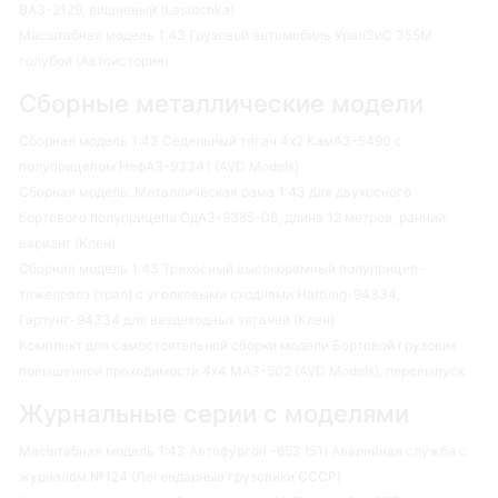
ВАЗ-2129, вишневый (Lastochka)
Масштабная модель 1:43 Грузовой автомобиль УралЗиС 355М
голубой (Автоистория)
Сборные металлические модели
Сборная модель 1:43 Седельный тягач 4х2 КамАЗ-5490 с
полуприцепом НефАЗ-93341 (AVD Models)
Сборная модель: Металлическая рама 1:43 для двухосного
бортового полуприцепа ОдАЗ-9385-06, длина 12 метров, ранний
вариант (Клен)
Сборная модель 1:43 Трехосный высокорамный полуприцеп-
тяжеловоз (трал) с уголковыми сходнями Hartung-94334,
Гартунг-94334 для вездеходных тягачей (Клен)
Комплект для самостоятельной сборки модели Бортовой грузовик
повышенной проходимости 4х4 МАЗ-502 (AVD Models), перевыпуск
Журнальные серии с моделями
Масштабная модель 1:43 Автофургон -653 (51) Аварийная служба с
журналом №124 (Легендарные грузовики СССР)