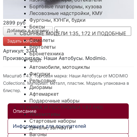
Бортовые платформы, кузова
Лесовозные надстройки, КМУ
Фургоны, КУНГи, будки
2899 руб
Боксы
СБОРНЫЕ МОДЕЛИ 1:35, 1:72 И ПОДОБНЫЕ
Самолеты
Задать вопрос
Вертолеты
Артикул: 3744
Бронетехника
Производитель: Наши Автобусы. Modimio.
Флот
Автомобили, мотоциклы
Фигурки
Масштаб 1:43. Торговая марка: Наши Автобусы от MODIMIO
Рельсовые
Collections. Материал: металл, пластик. Модель упакована в
Диорамы
блистер.
Афтемаркет
Подарочные наборы
ТЕХНИКА И ПОСТРОЙКИ 1:87 (H0)
Описание
Локомотивы
Стартовые наборы
Информация для покупателей
Детали, запчасти
Вагоны