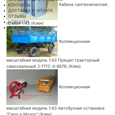
Кабина сантехническая,
КОНТАКТЫ
ДОСТАВКА И ОПЛАТА
ОТЗЫВЫ
НОВОСТИ
правая 1:43 (Клен)
ФОРУМ
Коллекционная
масштабная модель 1:43 Прицеп тракторный
самосвальный 2-ПТС-4-887Б (Клен)
Коллекционная
масштабная модель 1:43 Автобусная остановка
"Серп и Молот" (Клен)