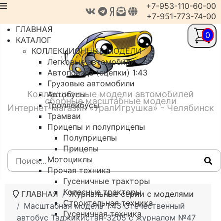
+7-953-110-60-00
+7-951-773-74-00
ГЛАВНАЯ
0
КАТАЛОГ
КОЛЛЕКЦИОННЫЕ МОДЕЛИ
Легковые автомобили
Автопоезда (сцепки) 1:43
Грузовые автомобили
Коллекционные модели автомобилей
Автобусы
сборные масштабные модели
Троллейбусы
Интернет-магазин «УралИгрушка» - Челябинск
Трамваи
Прицепы и полуприцепы
Полуприцепы
Прицепы
Мотоциклы
Прочая техника
Гусеничные тракторы
Колесные тракторы
ГЛАВНАЯ
Журнальные серии с моделями
Строительная техника
Масштабная модель 1:43 Отечественный
Гусеничная техника
автобус Таджикистан-3205 с журналом №47