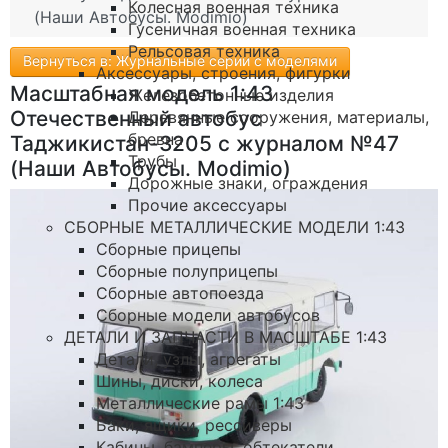
Колесная военная техника
(Наши Автобусы. Modimio)
Гусеничная военная техника
Рельсовая техника
Вернуться в: Журнальные серии с моделями
Аксессуары, строения, фигурки
Масштабная модель 1:43
Железобетонные изделия
Отечественный автобус
Деревянные сооружения, материалы,
бревна
Таджикистан-3205 с журналом №47
Трубы
(Наши Автобусы. Modimio)
Дорожные знаки, ограждения
Прочие аксессуары
СБОРНЫЕ МЕТАЛЛИЧЕСКИЕ МОДЕЛИ 1:43
Сборные прицепы
Сборные полуприцепы
Сборные автопоезда
Сборные модели автобусов
ДЕТАЛИ И ЗАПЧАСТИ В МАСШТАБЕ 1:43
Детали, узлы, агрегаты
Шины, диски, колеса
Металлические рамы 1:43
Баки, ящики, рессиверы
Кабины, бамперы, обтекатели