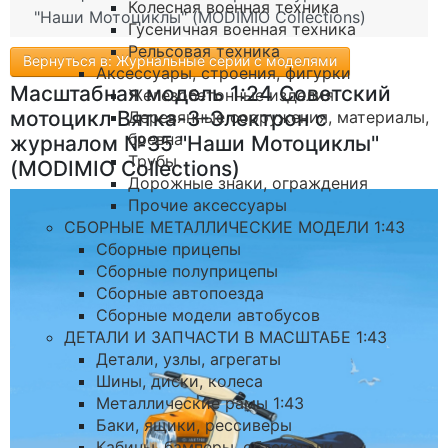
Колесная военная техника
"Наши Мотоциклы" (MODIMIO Collections)
Гусеничная военная техника
Рельсовая техника
Вернуться в: Журнальные серии с моделями
Аксессуары, строения, фигурки
Масштабная модель 1:24 Советский
Железобетонные изделия
мотоцикл Вятка-3-Электрон с
Деревянные сооружения, материалы,
бревна
журналом №35 "Наши Мотоциклы"
Трубы
(MODIMIO Collections)
Дорожные знаки, ограждения
Прочие аксессуары
СБОРНЫЕ МЕТАЛЛИЧЕСКИЕ МОДЕЛИ 1:43
Сборные прицепы
Сборные полуприцепы
Сборные автопоезда
Сборные модели автобусов
ДЕТАЛИ И ЗАПЧАСТИ В МАСШТАБЕ 1:43
Детали, узлы, агрегаты
Шины, диски, колеса
Металлические рамы 1:43
Баки, ящики, рессиверы
Кабины, бамперы, обтекатели