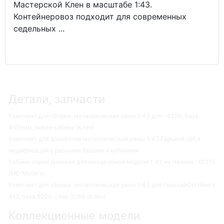
Мастерской Клен в масштабе 1:43.
Контейнеровоз подходит для современных
седельных ...
Детали, запчасти
Комплект для сборки: металлическая рама 1:43 для -4320, база
4555мм, новая кабина (Клен)
Комплект для доработки металлической рамы 1:43 Горький ОН и
модификаций с разными базами и кабинами
Кабина серая дневная для масштабной модели 1:43 из Челнов -65115
(MD Models)
Комплект для сборки: металлическая рама 1:43 для ГорькийОН Некст
4х2, база 5200, свес 2240 (Клен)
Коллекционные модели