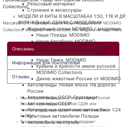
Рельсовый материал
Collections)
Строения и аксессуары
МОДЕЛИ И КИТЫ В МАСШТАБАХ 1:50, 1:18 И ДР.
ЖУРНАЛЬНЫЕ СЕРИИ С МОДЕЛЯМИ
Масштаб 1:24. Торговая марка: Наши Мотоциклы от MODIMIO
Журнальные серии MODIMIO с моделями
Collections. Материал: металл, пластик. Модель на подставке.
Наши Поезда. MODIMIO
Наши Автобусы. MODIMIO
Легендарные грузовики СССР
Описание
Наши мотоциклы. MODIMIO
Наши Танки. MODIMIO
Информация для покупателей
Кремли и крепости земли русской.
MODIMIO Collections
Отзывы
Дикие животные России от MODIMIO
Автолегенды. Новая эпоха. На дорогах
России
Автолегенды СССР. Грузовики
Мы отправляем модели в любой город Почтой
Автолегенды СССР
России, курьерской службой СДЭК или
Легендарные советские автомобили 1:24
транспортной, курьерской компанией на Ваш
выбор!
Культовые автомобили Польши
Все модели мы проверяем на предмет
Автомобиль на службе