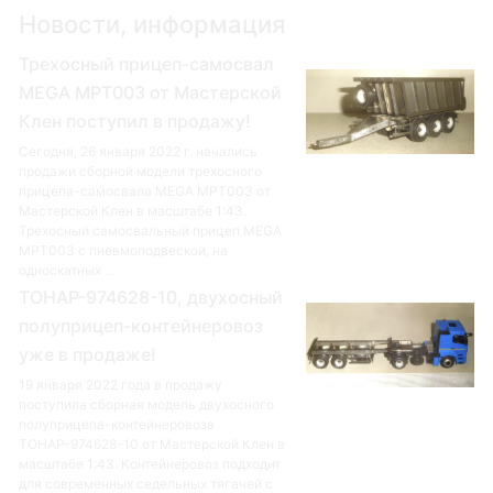
Новости, информация
Трехосный прицеп-самосвал
MEGA MPT003 от Мастерской
Клен поступил в продажу!
Сегодня, 26 января 2022 г. начались
продажи сборной модели трехосного
прицепа-самосвала MEGA MPT003 от
Мастерской Клен в масштабе 1:43.
Трехосный самосвальный прицеп MEGA
MPT003 с пневмоподвеской, на
односкатных ...
ТОНАР-974628-10, двухосный
полуприцеп-контейнеровоз
уже в продаже!
19 января 2022 года в продажу
поступила сборная модель двухосного
полуприцепа-контейнеровоза
ТОНАР-974628-10 от Мастерской Клен в
масштабе 1:43. Контейнеровоз подходит
для современных седельных тягачей с