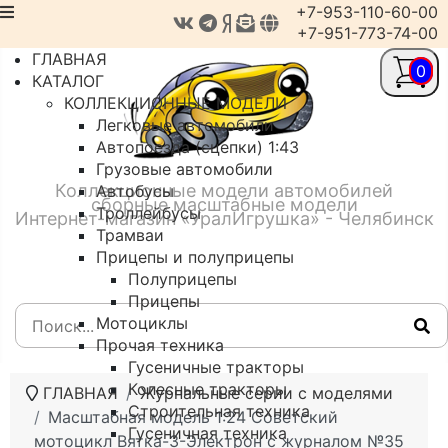
+7-953-110-60-00
+7-951-773-74-00
ГЛАВНАЯ
0
КАТАЛОГ
КОЛЛЕКЦИОННЫЕ МОДЕЛИ
Легковые автомобили
Автопоезда (сцепки) 1:43
Грузовые автомобили
Коллекционные модели автомобилей
Автобусы
сборные масштабные модели
Троллейбусы
Интернет-магазин «УралИгрушка» - Челябинск
Трамваи
Прицепы и полуприцепы
Полуприцепы
Прицепы
Мотоциклы
Прочая техника
Гусеничные тракторы
Колесные тракторы
ГЛАВНАЯ
Журнальные серии с моделями
Строительная техника
Масштабная модель 1:24 Советский
Гусеничная техника
мотоцикл Вятка-3-Электрон с журналом №35