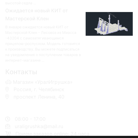
высотой седла ...
Ожидается новый КИТ от
Мастерской Клен
В январе ожидается новый КИТ от
Мастерской Клен - Лесовоз из Миасса
-43204 с самозатягивающимся
прицепом-роспуском. Модель готовится
к производству. Вы можете подписаться
на уведомления о поступлении товаров в
интернет-магазине ...
Контакты
Магазин «УралИгрушка»
Россия, г. Челябинск
проспект Ленина, 40
+7 953-110-60-00
+7-951-773-74-00
08:00 - 17:00
uraligrushka@mail.ru
Прием заказов online: 24 часа