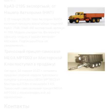
цвете ...
КрАЗ-219Б экспортный, от
Нашего Автопрома (НАП)
С 25 января 2016г. Наш Автопром (НАП)
начинает продажу масштабных моделей
КрАЗ-219Б (1966-69) экспортный, артикул
Н-768. Модель ожидается. Вы можете
заказать модель в нашем интернет-
магазине. Подписывайтесь на
уведомления ...
Трехосный прицеп-самосвал
MEGA MPT003 от Мастерской
Клен поступил в продажу!
Сегодня, 26 января 2022 г. начались
продажи сборной модели трехосного
прицепа-самосвала MEGA MPT003 от
Мастерской Клен в масштабе 1:43.
Трехосный самосвальный прицеп MEGA
MPT003 с пневмоподвеской, на
односкатных ...
Контакты