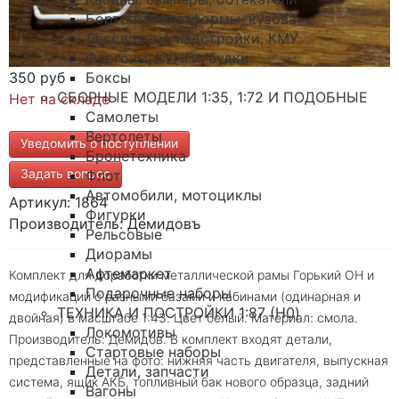
Бортовые платформы, кузова
Лесовозные надстройки, КМУ
Фургоны, КУНГи, будки
350 руб
Боксы
СБОРНЫЕ МОДЕЛИ 1:35, 1:72 И ПОДОБНЫЕ
Нет на складе
Самолеты
Вертолеты
Уведомить о поступлении
Бронетехника
Задать вопрос
Флот
Автомобили, мотоциклы
Артикул: 1864
Фигурки
Производитель: Демидовъ
Рельсовые
Диорамы
Афтемаркет
Комплект для доработки металлической рамы Горький ОН и
Подарочные наборы
модификаций с разными базами и кабинами (одинарная и
ТЕХНИКА И ПОСТРОЙКИ 1:87 (H0)
двойная) в масштабе 1:43. Цвет белый. Материал: смола.
Локомотивы
Производитель: Демидов. В комплект входят детали,
Стартовые наборы
представленные на фото: нижняя часть двигателя, выпускная
Детали, запчасти
система, ящик АКБ, топливный бак нового образца, задний
Вагоны