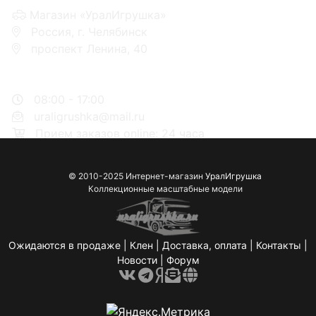
Магазин «УралИгрушка»
Россия, г. Челябинск
проспект Ленина, 40
+7 953-110-60-00
+7-951-773-74-00
08:00 - 17:00
uraligrushka@mail.ru
Прием заказов online: 24 часа
© 2010-2025 Интернет-магазин
УралИгрушка
Коллекционные масштабные модели
Ожидаются в продаже
|
Клен
|
Доставка, оплата
|
Контакты
|
Новости
|
Форум