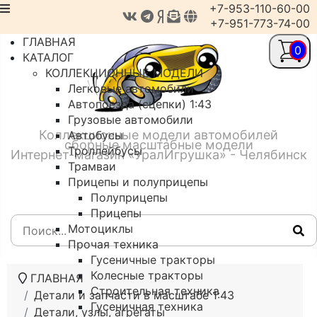
+7-953-110-60-00
+7-951-773-74-00
ГЛАВНАЯ
0
КАТАЛОГ
КОЛЛЕКЦИОННЫЕ МОДЕЛИ
Легковые автомобили
Автопоезда (сцепки) 1:43
Грузовые автомобили
Коллекционные модели автомобилей
Автобусы
сборные масштабные модели
Троллейбусы
Интернет-магазин «УралИгрушка» - Челябинск
Трамваи
Прицепы и полуприцепы
Полуприцепы
Прицепы
Мотоциклы
Прочая техника
Гусеничные тракторы
Колесные тракторы
ГЛАВНАЯ
Строительная техника
Детали и запчасти в масштабе 1:43
Гусеничная техника
Детали, узлы, агрегаты