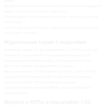
Models)
Металлический комплект для сборки 1:43 Четырехосный раздвижной
прицеп-сортиментовоз Istrail PL-03/2b (Клен)
Сборная модель 1:43 Санитарный фургон ЗиС-44 на шасси ЗиС-5В
(AVD Models)
Комплект для самостоятельной сборки модели Автоцистерна АЦЖР
на базе ЗИЛ-130 (SSM)
Журнальные серии с моделями
Масштабная модель 1:43 Вахтовый автобус ТС-3974 на шасси 4х4
Горький -66, с журналом №77 (Легендарные грузовики СССР)
Коллекционная масштабная модель 1:43 Седельный тягач 4х2
МАЗ-5432, зеленый, с журналом №45 (De Agostini)
Масштабная модель 1:43 Московский троллейбус СВАРЗ-МТБЭС с
журналом №44, перевыпуск 2026 г. (Наши Автобусы. Modimio)
Масштабная модель 1:87 Советский магистральный
грузопассажирский электровоз ВЛ60К с журналом №1 (Наши
Поезда. Modimio)
Модели и КИТы в масштабах 1:50,