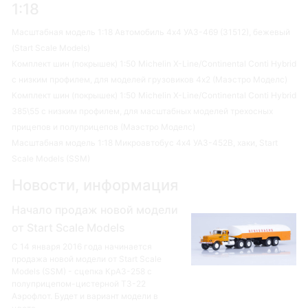
1:18
Масштабная модель 1:18 Автомобиль 4х4 УАЗ-469 (31512), бежевый
(Start Scale Models)
Комплект шин (покрышек) 1:50 Michelin X-Line/Continental Conti Hybrid
с низким профилем, для моделей грузовиков 4х2 (Маэстро Моделс)
Комплект шин (покрышек) 1:50 Michelin X-Line/Continental Conti Hybrid
385\55 с низким профилем, для масштабных моделей трехосных
прицепов и полуприцепов (Маэстро Моделс)
Масштабная модель 1:18 Микроавтобус 4х4 УАЗ-452В, хаки, Start
Scale Models (SSM)
Новости, информация
Начало продаж новой модели
от Start Scale Models
С 14 января 2016 года начинается
продажа новой модели от Start Scale
Models (SSM) - сцепка КрАЗ-258 с
полуприцепом-цистерной ТЗ-22
Аэрофлот. Будет и вариант модели в