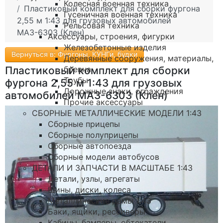
Колесная военная техника
Пластиковый комплект для сборки фургона
Гусеничная военная техника
2,55 м 1:43 для грузовых автомобилей
Рельсовая техника
МАЗ-6303 (Клен)
Аксессуары, строения, фигурки
Железобетонные изделия
Вернуться в: Фургоны, КУНГи, будки
Деревянные сооружения, материалы,
бревна
Пластиковый комплект для сборки
Трубы
фургона 2,55 м 1:43 для грузовых
Дорожные знаки, ограждения
автомобилей МАЗ-6303 (Клен)
Прочие аксессуары
СБОРНЫЕ МЕТАЛЛИЧЕСКИЕ МОДЕЛИ 1:43
Сборные прицепы
Сборные полуприцепы
Сборные автопоезда
Сборные модели автобусов
ДЕТАЛИ И ЗАПЧАСТИ В МАСШТАБЕ 1:43
Детали, узлы, агрегаты
Шины, диски, колеса
Металлические рамы 1:43
Баки, ящики, рессиверы
Кабины, бамперы, обтекатели