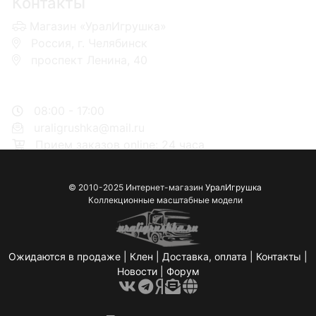
Контакты
Магазин «УралИгрушка»
Россия, г. Челябинск
проспект Ленина, 40
+7 953-110-60-00
+7-951-773-74-00
08:00 - 17:00
uraligrushka@mail.ru
Прием заказов online: 24 часа
© 2010-2025 Интернет-магазин
УралИгрушка
Коллекционные масштабные модели
Ожидаются в продаже
|
Клен
|
Доставка, оплата
|
Контакты
|
Новости
|
Форум