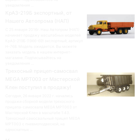
уведомления ...
КрАЗ-219Б экспортный, от
Нашего Автопрома (НАП)
С 25 января 2016г. Наш Автопром (НАП)
начинает продажу масштабных моделей
КрАЗ-219Б (1966-69) экспортный, артикул
Н-768. Модель ожидается. Вы можете
заказать модель в нашем интернет-
магазине. Подписывайтесь на
уведомления ...
Трехосный прицеп-самосвал
MEGA MPT003 от Мастерской
Клен поступил в продажу!
Сегодня, 26 января 2022 г. начались
продажи сборной модели трехосного
прицепа-самосвала MEGA MPT003 от
Мастерской Клен в масштабе 1:43.
Трехосный самосвальный прицеп MEGA
MPT003 с пневмоподвеской, на
односкатных ...