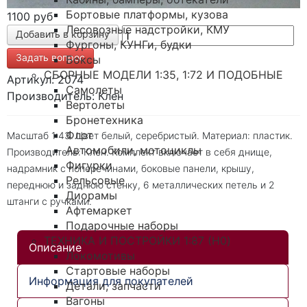
Бортовые платформы, кузова
1100 руб
Лесовозные надстройки, КМУ
Фургоны, КУНГи, будки
Задать вопрос
Боксы
СБОРНЫЕ МОДЕЛИ 1:35, 1:72 И ПОДОБНЫЕ
Артикул: 2074
Самолеты
Производитель: Клен
Вертолеты
Бронетехника
Флот
Масштаб 1:43. Цвет белый, серебристый. Материал: пластик.
Автомобили, мотоциклы
Производитель: Клен. Комплект включает в себя днище,
Фигурки
надрамник с поперечинами, боковые панели, крышу,
Рельсовые
переднюю и заднюю стенку, 6 металлических петель и 2
Диорамы
штанги с ручками.
Афтемаркет
Подарочные наборы
ТЕХНИКА И ПОСТРОЙКИ 1:87 (H0)
Описание
Локомотивы
Стартовые наборы
Информация для покупателей
Детали, запчасти
Вагоны