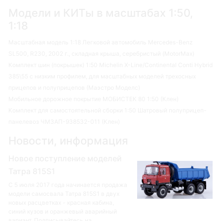
Модели и КИТы в масштабах 1:50,
1:18
Масштабная модель 1:18 Легковой автомобиль Mercedes-Benz
SL500, R230, 2002 г., складная крыша, серебристый (MotorMax)
Комплект шин (покрышек) 1:50 Michelin X-Line/Continental Conti Hybrid
385\55 с низким профилем, для масштабных моделей трехосных
прицепов и полуприцепов (Маэстро Моделс)
Мобильное дорожное покрытие МОБИСТЕК 80 1:50 (Клен)
Комплект для самостоятельной сборки 1:50 Шатровый полуприцеп-
панелевоз ЧМЗАП-938532-011 (Клен)
Новости, информация
Новое поступление моделей
Татра 815S1
С 5 июля 2017 года начинается продажа
модели самосвала Татра 815S1 в двух
новых расцветках - красная кабина,
синий кузов и оранжевый аварийный
вариант. Подписывайтесь на