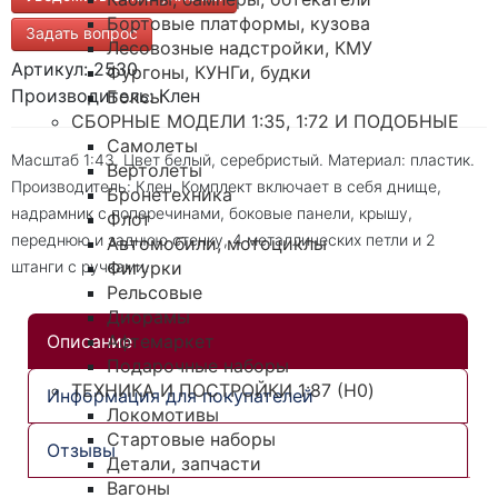
Бортовые платформы, кузова
Задать вопрос
Лесовозные надстройки, КМУ
Артикул: 2530
Фургоны, КУНГи, будки
Производитель: Клен
Боксы
СБОРНЫЕ МОДЕЛИ 1:35, 1:72 И ПОДОБНЫЕ
Самолеты
Масштаб 1:43. Цвет белый, серебристый. Материал: пластик.
Вертолеты
Производитель: Клен. Комплект включает в себя днище,
Бронетехника
надрамник с поперечинами, боковые панели, крышу,
Флот
переднюю и заднюю стенку, 4 металлических петли и 2
Автомобили, мотоциклы
Фигурки
штанги с ручками.
Рельсовые
Диорамы
Афтемаркет
Описание
Подарочные наборы
ТЕХНИКА И ПОСТРОЙКИ 1:87 (H0)
Информация для покупателей
Локомотивы
Стартовые наборы
Отзывы
Детали, запчасти
Вагоны