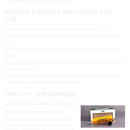
Наши Танки №45 (MODIMIO Collections)
Модели и КИТы в масштабах 1:50,
1:18
Металлический комплект для самостоятельной сборки 1:50
наклонный полуприцеп-панелевоз 993400 (ПП-1807) (Мастерская
Клен)
Коллекционная масштабная модель 1:50 Полуприцеп НефАЗ-9334
(Клен)
Масштабная модель 1:18 Автомобиль 4х4 УАЗ-469 (31512), бежевый
(Start Scale Models)
Комплект для сборки: металлическая трехосная подкатная тележка
1:50 для австралийских полуприцепов (Клен)
Новости, информация
Автоистория (АИСТ) выпустит
прицеп-цементовоз ТЦ-4
18.07.2016.все увидели шпионские фото
ожидаемых новинок от Автоистории:
Прицеп-цементовоз ТЦ-4 оранжевый в