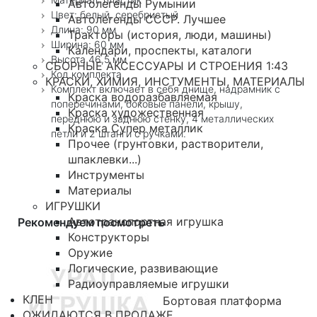
Автолегенды Румынии
Цвет: белый, серебристый
Автолегенды СССР. Лучшее
Длина: 90 мм
Тракторы (история, люди, машины)
Ширина: 60 мм
Календари, проспекты, каталоги
Высота 46,5 мм
СБОРНЫЕ АКСЕССУАРЫ И СТРОЕНИЯ 1:43
Код комплекта
КРАСКИ, ХИМИЯ, ИНСТУМЕНТЫ, МАТЕРИАЛЫ
Комплект включает в себя днище, надрамник с
Краска водоразбавляемая
поперечинами, боковые панели, крышу,
Краска художественная
переднюю и заднюю стенку, 4 металлических
Краска Супер металлик
петли и 2 штанги с ручками.
Прочее (грунтовки, растворители,
шпаклевки...)
Инструменты
Материалы
ИГРУШКИ
Автотранспортная игрушка
Рекомендуем посмотреть
Конструкторы
Оружие
Логические, развивающие
Радиоуправляемые игрушки
КЛЕН
Бортовая платформа
ОЖИДАЮТСЯ В ПРОДАЖЕ