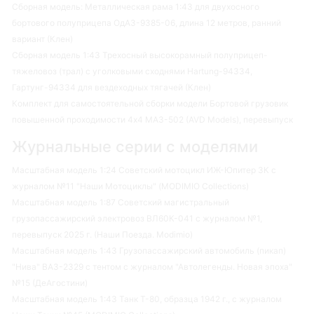
Сборная модель: Металлическая рама 1:43 для двухосного
бортового полуприцепа ОдАЗ-9385-06, длина 12 метров, ранний
вариант (Клен)
Сборная модель 1:43 Трехосный высокорамный полуприцеп-
тяжеловоз (трал) с уголковыми сходнями Hartung-94334,
Гартунг-94334 для вездеходных тягачей (Клен)
Комплект для самостоятельной сборки модели Бортовой грузовик
повышенной проходимости 4х4 МАЗ-502 (AVD Models), перевыпуск
Журнальные серии с моделями
Масштабная модель 1:24 Советский мотоцикл ИЖ-Юпитер 3К с
журналом №11 "Наши Мотоциклы" (MODIMIO Collections)
Масштабная модель 1:87 Советский магистральный
грузопассажирский электровоз ВЛ60К-041 с журналом №1,
перевыпуск 2025 г. (Наши Поезда. Modimio)
Масштабная модель 1:43 Грузопассажирский автомобиль (пикап)
"Нива" ВАЗ-2329 с тентом с журналом "Автолегенды. Новая эпоха"
№15 (ДеАгостини)
Масштабная модель 1:43 Танк Т-80, образца 1942 г., с журналом