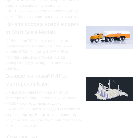
отдельной коробочке и сцепка
ЗиЛ-130В1 хаки с серым полуприцепом
ТЦ-4. Модели традиционно упакованы ...
Начало продаж новой модели
от Start Scale Models
С 14 января 2016 года начинается
продажа новой модели от Start Scale
Models (SSM) - сцепка КрАЗ-258 с
полуприцепом-цистерной ТЗ-22
Аэрофлот. Будет и вариант модели в
цвете ...
Ожидается новый КИТ от
Мастерской Клен
В январе ожидается новый КИТ от
Мастерской Клен - Лесовоз из Миасса
-43204 с самозатягивающимся
прицепом-роспуском. Модель готовится
к производству. Вы можете подписаться
на уведомления о поступлении товаров в
интернет-магазине ...
Контакты