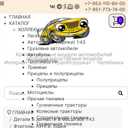
+7-953-110-60-00
+7-951-773-74-00
ГЛАВНАЯ
0
КАТАЛОГ
КОЛЛЕКЦИОННЫЕ МОДЕЛИ
Легковые автомобили
Автопоезда (сцепки) 1:43
Грузовые автомобили
Коллекционные модели автомобилей
Автобусы
сборные масштабные модели
Троллейбусы
Интернет-магазин «УралИгрушка» - Челябинск
Трамваи
Прицепы и полуприцепы
Полуприцепы
Прицепы
Мотоциклы
Прочая техника
Гусеничные тракторы
Колесные тракторы
ГЛАВНАЯ
Строительная техника
Детали и запчасти в масштабе 1:43
Гусеничная техника
Фургоны, КУНГи, будки