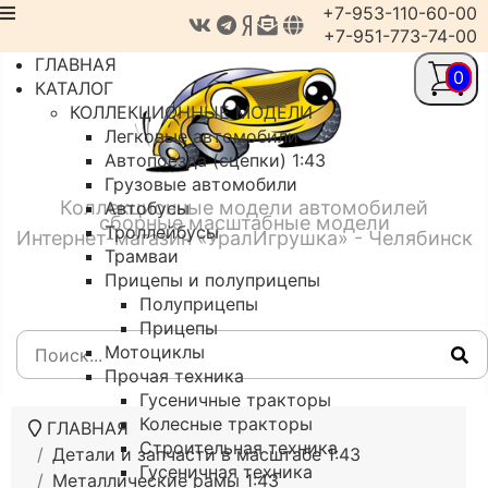
+7-953-110-60-00
+7-951-773-74-00
ГЛАВНАЯ
0
КАТАЛОГ
КОЛЛЕКЦИОННЫЕ МОДЕЛИ
Легковые автомобили
Автопоезда (сцепки) 1:43
Грузовые автомобили
Коллекционные модели автомобилей
Автобусы
сборные масштабные модели
Троллейбусы
Интернет-магазин «УралИгрушка» - Челябинск
Трамваи
Прицепы и полуприцепы
Полуприцепы
Прицепы
Мотоциклы
Прочая техника
Гусеничные тракторы
Колесные тракторы
ГЛАВНАЯ
Строительная техника
Детали и запчасти в масштабе 1:43
Гусеничная техника
Металлические рамы 1:43