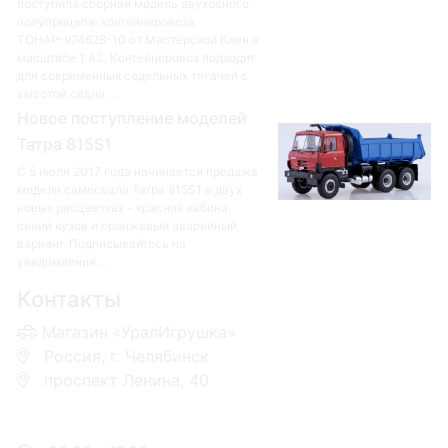
поступила сборная модель двухосного
полуприцепа-контейнеровоза
ТОНАР-974628-10 от Мастерской Клен в
масштабе 1:43. Контейнеровоз подходит
для современных седельных тягачей с
высотой седла ...
Новое поступление моделей
Татра 815S1
С 5 июля 2017 года начинается продажа
модели самосвала Татра 815S1 в двух
новых расцветках - красная кабина,
синий кузов и оранжевый аварийный
вариант. Подписывайтесь на
уведомления ...
Контакты
Магазин «УралИгрушка»
Россия, г. Челябинск
проспект Ленина, 40
+7 953-110-60-00
+7-951-773-74-00