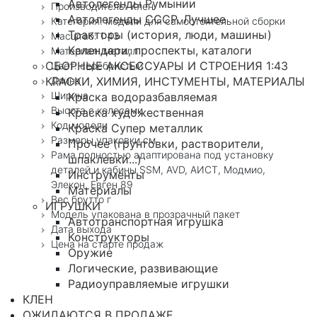
Автолегенды Румынии
Производитель: Клен
Автолегенды СССР. Лучшее
Категория: модели для самостоятельной сборки
Тракторы (история, люди, машины)
Масштаб: 1:43
Календари, проспекты, каталоги
Материал: металл
СБОРНЫЕ АКСЕССУАРЫ И СТРОЕНИЯ 1:43
Цвет: серебристый
Длина
КРАСКИ, ХИМИЯ, ИНСТУМЕНТЫ, МАТЕРИАЛЫ
Ширина
Краска водоразбавляемая
Высота с колесами
Краска художественная
Код модели
Краска Супер металлик
Размеры упаковки см
Прочее (грунтовки, растворители,
Рама полностью адаптирована под установку
шпаклевки...)
деталей и кабины SSM, AVD, АИСТ, Модмио,
Инструменты
Элекон, Евген 89
Материалы
Вес брутто г
ИГРУШКИ
Модель упакована в прозрачный пакет
Автотранспортная игрушка
Дата выхода
Конструкторы
Цена на старте продаж
Оружие
Логические, развивающие
Радиоуправляемые игрушки
КЛЕН
ОЖИДАЮТСЯ В ПРОДАЖЕ