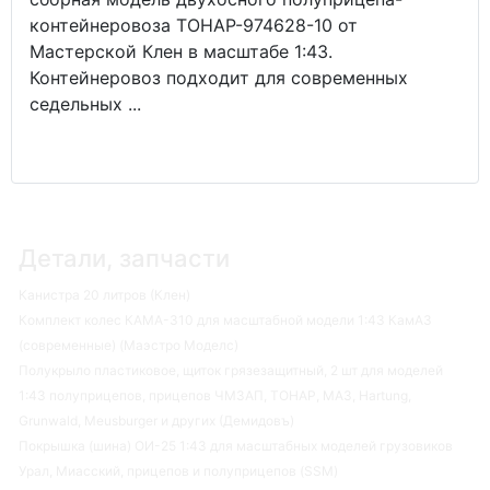
контейнеровоза ТОНАР-974628-10 от
Мастерской Клен в масштабе 1:43.
Контейнеровоз подходит для современных
седельных ...
Детали, запчасти
Канистра 20 литров (Клен)
Комплект колес КАМА-310 для масштабной модели 1:43 КамАЗ
(современные) (Маэстро Моделс)
Полукрыло пластиковое, щиток грязезащитный, 2 шт для моделей
1:43 полуприцепов, прицепов ЧМЗАП, ТОНАР, МАЗ, Hartung,
Grunwald, Meusburger и других (Демидовъ)
Покрышка (шина) ОИ-25 1:43 для масштабных моделей грузовиков
Урал, Миасский, прицепов и полуприцепов (SSM)