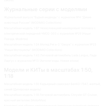
смола)
Журнальные серии с моделями
Журнальный выпуск "Бурый медведь" с журналом №4 "Дикие
животные России" (MODIMIO Collections)
Масштабная модель 1:87 Чехословацкий маневровый тепловоз с
электрической передачей ЧМЭ2-303 с журналом №29 (Наши
Поезда. Modimio)
Масштабная модель 1:24 Мопед Рига-2 "Gauya" с журналом №23
"Наши Мотоциклы" (MODIMIO Collections)
Масштабная модель 1:43 Легковой автомобиль Lada Largus, Лада
Ларгус с журналом №13 (Автолегенды. Новая эпоха)
Модели и КИТы в масштабах 1:50,
1:18
Масштабная модель 1:50 Карьерный самосвал БелАЗ-7547, желтый,
синий (Дилерская модель)
Масштабная модель 1:18 Легковой автомобиль Chrysler GT Cruiser,
красный металлик (MotorMax)
Комплект для сборки: металлическая трехосная подкатная тележка