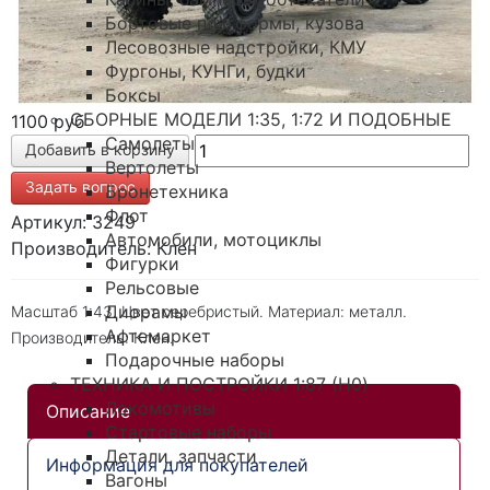
Бортовые платформы, кузова
Лесовозные надстройки, КМУ
Фургоны, КУНГи, будки
Боксы
СБОРНЫЕ МОДЕЛИ 1:35, 1:72 И ПОДОБНЫЕ
1100 руб
Самолеты
Вертолеты
Задать вопрос
Бронетехника
Флот
Артикул: 3249
Автомобили, мотоциклы
Производитель: Клен
Фигурки
Рельсовые
Диорамы
Масштаб 1:43. Цвет серебристый. Материал: металл.
Афтемаркет
Производитель: Клен.
Подарочные наборы
ТЕХНИКА И ПОСТРОЙКИ 1:87 (H0)
Локомотивы
Описание
Стартовые наборы
Детали, запчасти
Информация для покупателей
Вагоны