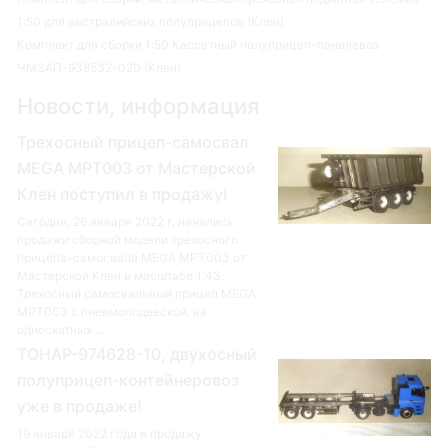
1:50 для австралийских полуприцепов (Клен)
Комплект для сборки 1:50 Кассетный полуприцеп-панелевоз
ЧМЗАП-938532-020 (Клен)
Новости, информация
Трехосный прицеп-самосвал
MEGA MPT003 от Мастерской
Клен поступил в продажу!
Сегодня, 26 января 2022 г. начались
продажи сборной модели трехосного
прицепа-самосвала MEGA MPT003 от
Мастерской Клен в масштабе 1:43.
Трехосный самосвальный прицеп MEGA
MPT003 с пневмоподвеской, на
односкатных ...
ТОНАР-974628-10, двухосный
полуприцеп-контейнеровоз
уже в продаже!
19 января 2022 года в продажу