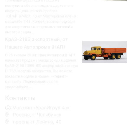
19 января 2022 года в продажу
поступила сборная модель двухосного
полуприцепа-контейнеровоза
ТОНАР-974628-10 от Мастерской Клен в
масштабе 1:43. Контейнеровоз подходит
для современных седельных тягачей с
высотой седла ...
КрАЗ-219Б экспортный, от
Нашего Автопрома (НАП)
С 25 января 2016г. Наш Автопром (НАП)
начинает продажу масштабных моделей
КрАЗ-219Б (1966-69) экспортный, артикул
Н-768. Модель ожидается. Вы можете
заказать модель в нашем интернет-
магазине. Подписывайтесь на
уведомления ...
Контакты
Магазин «УралИгрушка»
Россия, г. Челябинск
проспект Ленина, 40
+7 953-110-60-00