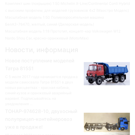
Комплект шин (покрышек) 1:50 Michelin X-Line/Continental Conti Hybrid
с высоким профилем, для моделей грузовиков 4х2 (Маэстро Моделс)
Масштабная модель 1:50 Поливооросительная машина
БелАЗ-76470, желтый, синий (Дилерская модель)
Масштабная модель 1:18 Прототип, концепт-кар Volkswagen W12
Nardo Shou Car, красно-оранжевый (MotorMax)
Новости, информация
Новое поступление моделей
Татра 815S1
С 5 июля 2017 года начинается продажа
модели самосвала Татра 815S1 в двух
новых расцветках - красная кабина,
синий кузов и оранжевый аварийный
вариант. Подписывайтесь на
уведомления ...
ТОНАР-974628-10, двухосный
полуприцеп-контейнеровоз
уже в продаже!