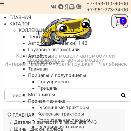
+7-953-110-60-00
+7-951-773-74-00
ГЛАВНАЯ
0
КАТАЛОГ
КОЛЛЕКЦИОННЫЕ МОДЕЛИ
Легковые автомобили
Автопоезда (сцепки) 1:43
Грузовые автомобили
Коллекционные модели автомобилей
Автобусы
сборные масштабные модели
Троллейбусы
Интернет-магазин «УралИгрушка» - Челябинск
Трамваи
Прицепы и полуприцепы
Полуприцепы
Прицепы
Мотоциклы
Прочая техника
Гусеничные тракторы
Колесные тракторы
ГЛАВНАЯ
Строительная техника
Детали и запчасти в масштабе 1:43
Гусеничная техника
Шины, диски, колеса