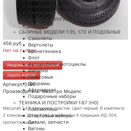
Бортовые платформы, кузова
Лесовозные надстройки, КМУ
Фургоны, КУНГи, будки
Боксы
СБОРНЫЕ МОДЕЛИ 1:35, 1:72 И ПОДОБНЫЕ
Самолеты
456 руб
Вертолеты
Нет на складе
Бронетехника
Флот
Автомобили, мотоциклы
Уведомить о поступлении
Фигурки
Задать вопрос
Рельсовые
Диорамы
Артикул: 2160
Афтемаркет
Производитель: Маэстро Моделс
Подарочные наборы
ТЕХНИКА И ПОСТРОЙКИ 1:87 (H0)
Масштаб 1:43. Материал: пластик. Цвет черный. В комплекте
Локомотивы
2 клиновых диска КрАЗ дорожный и 4 покрышки ИД-304,
Стартовые наборы
Детали, запчасти
протектор шашка.
Вагоны