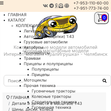
+7-953-110-60-00
+7-951-773-74-00
ГЛАВНАЯ
0
КАТАЛОГ
КОЛЛЕКЦИОННЫЕ МОДЕЛИ
Легковые автомобили
Автопоезда (сцепки) 1:43
Грузовые автомобили
Коллекционные модели автомобилей
Автобусы
сборные масштабные модели
Троллейбусы
Интернет-магазин «УралИгрушка» - Челябинск
Трамваи
Прицепы и полуприцепы
Полуприцепы
Прицепы
Мотоциклы
Прочая техника
Гусеничные тракторы
Колесные тракторы
ГЛАВНАЯ
Строительная техника
Детали и запчасти в масштабе 1:43
Гусеничная техника
Шины, диски, колеса