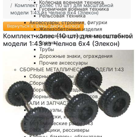
Колесная военная техника
Комплект колес (10 шт) для масштабной
Гусеничная военная техника
модели 1:43 из Челнов 6х4 (Элекон)
Рельсовая техника
Аксессуары, строения, фигурки
Вернуться в: Шины, диски, колеса
Железобетонные изделия
Комплект колес (10 шт) для масштабной
Деревянные сооружения, материалы,
бревна
модели 1:43 из Челнов 6х4 (Элекон)
Трубы
Дорожные знаки, ограждения
Прочие аксессуары
СБОРНЫЕ МЕТАЛЛИЧЕСКИЕ МОДЕЛИ 1:43
Сборные прицепы
Сборные полуприцепы
Сборные автопоезда
Сборные модели автобусов
ДЕТАЛИ И ЗАПЧАСТИ В МАСШТАБЕ 1:43
Детали, узлы, агрегаты
Шины, диски, колеса
Металлические рамы 1:43
Баки, ящики, рессиверы
Кабины, бамперы, обтекатели