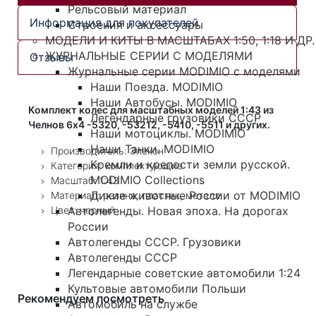
Рельсовый материал
Информация для покупателей
Строения и аксессуары
МОДЕЛИ И КИТЫ В МАСШТАБАХ 1:50, 1:18 И ДР.
ЖУРНАЛЬНЫЕ СЕРИИ С МОДЕЛЯМИ
Отзывы
Журнальные серии MODIMIO с моделями
Наши Поезда. MODIMIO
Наши Автобусы. MODIMIO
Комплект колес для масштабных моделей 1:43 из
Легендарные грузовики СССР
Челнов 6х4 -5320, -53212, -5410, -5511 и других.
Наши мотоциклы. MODIMIO
Наши Танки. MODIMIO
Производитель: Элекон
Кремли и крепости земли русской.
Категория: комплектующие
MODIMIO Collections
Масштаб: 1:43
Дикие животные России от MODIMIO
Материал: резина, пластик, металл
Цвет: черный
Автолегенды. Новая эпоха. На дорогах
России
Автолегенды СССР. Грузовики
Автолегенды СССР
Легендарные советские автомобили 1:24
Культовые автомобили Польши
Рекомендуем посмотреть
Автомобиль на службе