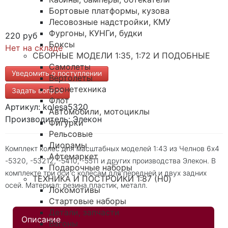
Бортовые платформы, кузова
Лесовозные надстройки, КМУ
Фургоны, КУНГи, будки
220 руб
Боксы
Нет на складе
СБОРНЫЕ МОДЕЛИ 1:35, 1:72 И ПОДОБНЫЕ
Самолеты
Уведомить о поступлении
Вертолеты
Бронетехника
Задать вопрос
Флот
Артикул: kolesa5320
Автомобили, мотоциклы
Производитель: Элекон
Фигурки
Рельсовые
Диорамы
Комплект колес для масштабных моделей 1:43 из Челнов 6х4
Афтемаркет
-5320, -53212, -5410, -5511 и других производства Элекон. В
Подарочные наборы
комплекте три оси с колесам для передней и двух задних
ТЕХНИКА И ПОСТРОЙКИ 1:87 (H0)
осей. Материал: резина,пластик, металл.
Локомотивы
Стартовые наборы
Детали, запчасти
Описание
Вагоны