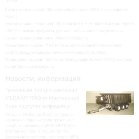
Крюк металлический 1:50 для манипуляторов, КМУ Инман и других
(Клен)
Комплект шин (покрышек) 1:50 Michelin X-Line/Continental Conti Hybrid
385\55 с низким профилем, для масштабных моделей трехосных
прицепов и полуприцепов (Маэстро Моделс)
Масштабная модель 1:18 Легковой автомобиль Mercedes-Benz
SL500, складная крыша, голубой металлик (MotorMax)
Масштабная модель 1:50 Тягач-буксировщик БелАЗ-74470, желтый,
синий (Дилерская модель)
Новости, информация
Трехосный прицеп-самосвал
MEGA MPT003 от Мастерской
Клен поступил в продажу!
Сегодня, 26 января 2022 г. начались
продажи сборной модели трехосного
прицепа-самосвала MEGA MPT003 от
Мастерской Клен в масштабе 1:43.
Трехосный самосвальный прицеп MEGA