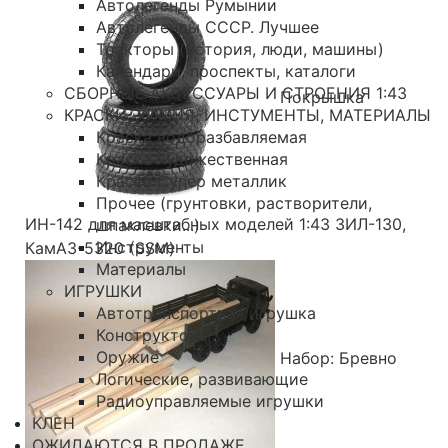
Автолегенды Румынии
Автолегенды СССР. Лучшее
Тракторы (история, люди, машины)
Календари, проспекты, каталоги
СБОРНЫЕ АКСЕССУАРЫ И СТРОЕНИЯ 1:43
Покрышка
КРАСКИ, ХИМИЯ, ИНСТУМЕНТЫ, МАТЕРИАЛЫ
Краска водоразбавляемая
Краска художественная
Краска Супер металлик
Прочее (грунтовки, растворители,
ИН-142 для масштабных моделей 1:43 ЗИЛ-130,
шпаклевки...)
Инструменты
КамАЗ-5320 (SSM)
Материалы
ИГРУШКИ
Автотранспортная игрушка
Конструкторы
Оружие
Набор: Бревно
Логические, развивающие
Радиоуправляемые игрушки
КЛЕН
ОЖИДАЮТСЯ В ПРОДАЖЕ