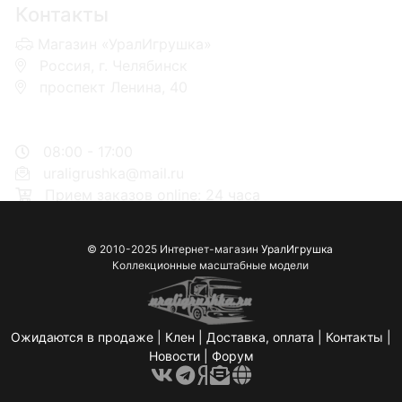
Контакты
Магазин «УралИгрушка»
Россия, г. Челябинск
проспект Ленина, 40
+7 953-110-60-00
+7-951-773-74-00
08:00 - 17:00
uraligrushka@mail.ru
Прием заказов online: 24 часа
© 2010-2025 Интернет-магазин
УралИгрушка
Коллекционные масштабные модели
Ожидаются в продаже
|
Клен
|
Доставка, оплата
|
Контакты
|
Новости
|
Форум