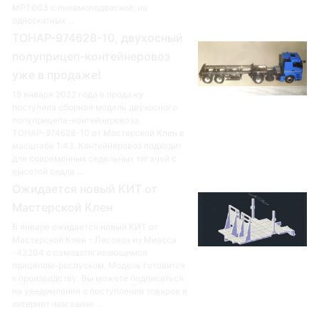
MPT003 с пневмоподвеской, на
односкатных ...
ТОНАР-974628-10, двухосный
полуприцеп-контейнеровоз
уже в продаже!
19 января 2022 года в продажу
поступила сборная модель двухосного
полуприцепа-контейнеровоза
ТОНАР-974628-10 от Мастерской Клен в
масштабе 1:43. Контейнеровоз подходит
для современных седельных тягачей с
высотой седла ...
Ожидается новый КИТ от
Мастерской Клен
В январе ожидается новый КИТ от
Мастерской Клен - Лесовоз из Миасса
-43204 с самозатягивающимся
прицепом-роспуском. Модель готовится
к производству. Вы можете подписаться
на уведомления о поступлении товаров в
интернет-магазине ...