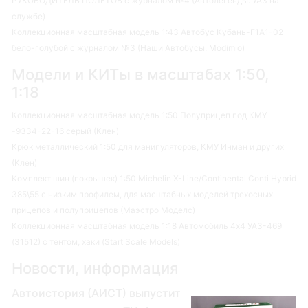
РУКОВОДИТЕЛЬ ПОЛЕТОВ с журналом №4 (Автолегенды. УАЗ на
службе)
Коллекционная масштабная модель 1:43 Автобус Кубань-Г1А1-02
бело-голубой с журналом №3 (Наши Автобусы. Modimio)
Модели и КИТы в масштабах 1:50,
1:18
Коллекционная масштабная модель 1:50 Полуприцеп под КМУ
-9334-22-16 серый (Клен)
Крюк металлический 1:50 для манипуляторов, КМУ Инман и других
(Клен)
Комплект шин (покрышек) 1:50 Michelin X-Line/Continental Conti Hybrid
385\55 с низким профилем, для масштабных моделей трехосных
прицепов и полуприцепов (Маэстро Моделс)
Коллекционная масштабная модель 1:18 Автомобиль 4х4 УАЗ-469
(31512) с тентом, хаки (Start Scale Models)
Новости, информация
Автоистория (АИСТ) выпустит