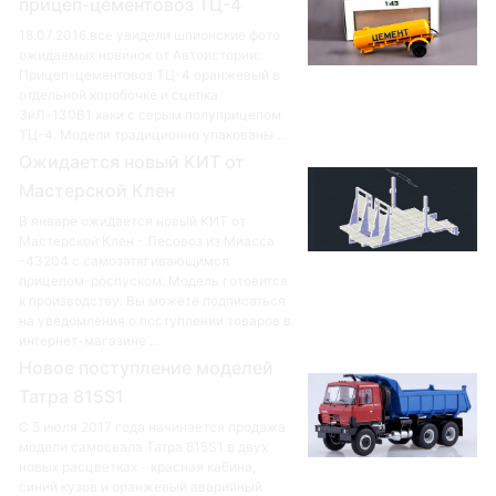
прицеп-цементовоз ТЦ-4
18.07.2016.все увидели шпионские фото
ожидаемых новинок от Автоистории:
Прицеп-цементовоз ТЦ-4 оранжевый в
отдельной коробочке и сцепка
ЗиЛ-130В1 хаки с серым полуприцепом
ТЦ-4. Модели традиционно упакованы ...
Ожидается новый КИТ от
Мастерской Клен
В январе ожидается новый КИТ от
Мастерской Клен - Лесовоз из Миасса
-43204 с самозатягивающимся
прицепом-роспуском. Модель готовится
к производству. Вы можете подписаться
на уведомления о поступлении товаров в
интернет-магазине ...
Новое поступление моделей
Татра 815S1
С 5 июля 2017 года начинается продажа
модели самосвала Татра 815S1 в двух
новых расцветках - красная кабина,
синий кузов и оранжевый аварийный