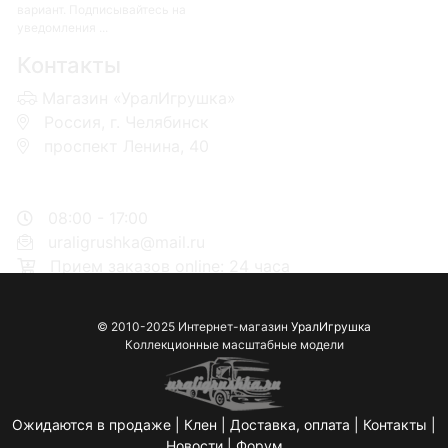
вариант. Подписывайтесь на
уведомления ...
Контакты
Магазин «УралИгрушка»
Россия, г. Челябинск
проспект Ленина, 40
+7 953-110-60-00
+7-951-773-74-00
08:00 - 17:00
uraligrushka@mail.ru
Прием заказов online: 24 часа
© 2010-2025 Интернет-магазин
УралИгрушка
Коллекционные масштабные модели
Ожидаются в продаже
|
Клен
|
Доставка, оплата
|
Контакты
|
Новости
|
Форум