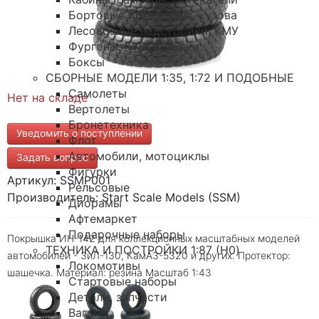
Бортовые платформы, кузова
Лесовозные надстройки, КМУ
Фургоны, КУНГи, будки
Боксы
СБОРНЫЕ МОДЕЛИ 1:35, 1:72 И ПОДОБНЫЕ
Самолеты
Нет на складе
Вертолеты
Бронетехника
Уведомить о поступлении
Флот
Автомобили, мотоциклы
Задать вопрос
Фигурки
Артикул: SSMP001
Рельсовые
Производитель: Start Scale Models (SSM)
Диорамы
Афтемаркет
Подарочные наборы
Покрышка ИН-142 для коллекционных масштабных моделей
ТЕХНИКА И ПОСТРОЙКИ 1:87 (H0)
автомобилей - ЗиЛ-130, КамАЗ-5320 и других. Протектор:
Локомотивы
шашечка. Материал: резина Масштаб 1:43
Стартовые наборы
Детали, запчасти
Вагоны