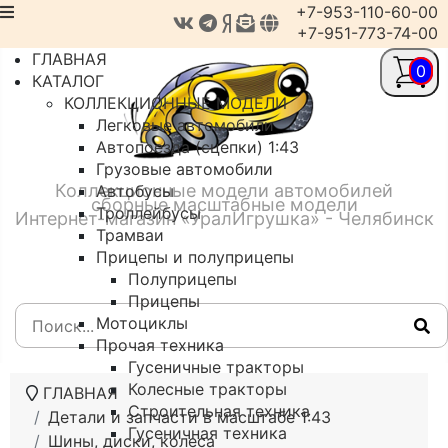
+7-953-110-60-00
+7-951-773-74-00
ГЛАВНАЯ
0
КАТАЛОГ
КОЛЛЕКЦИОННЫЕ МОДЕЛИ
Легковые автомобили
Автопоезда (сцепки) 1:43
Грузовые автомобили
Коллекционные модели автомобилей
Автобусы
сборные масштабные модели
Троллейбусы
Интернет-магазин «УралИгрушка» - Челябинск
Трамваи
Прицепы и полуприцепы
Полуприцепы
Прицепы
Мотоциклы
Прочая техника
Гусеничные тракторы
Колесные тракторы
ГЛАВНАЯ
Строительная техника
Детали и запчасти в масштабе 1:43
Гусеничная техника
Шины, диски, колеса