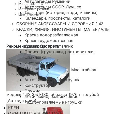
Автолегенды Румынии
Масштаб: 1:43
Автолегенды СССР. Лучшее
Материал: резина
Тракторы (история, люди, машины)
Цвет: черный
Календари, проспекты, каталоги
СБОРНЫЕ АКСЕССУАРЫ И СТРОЕНИЯ 1:43
КРАСКИ, ХИМИЯ, ИНСТУМЕНТЫ, МАТЕРИАЛЫ
Краска водоразбавляемая
Краска художественная
Рекомендуем посмотреть
Краска Супер металлик
Прочее (грунтовки, растворители,
шпаклевки...)
Инструменты
Материалы
Масштабная
ИГРУШКИ
Автотранспортная игрушка
Конструкторы
Оружие
модель 1:43 ЗиЛ-130, образца 1976 г, голубой
Логические, развивающие
(Автоистория)
Радиоуправляемые игрушки
КЛЕН
ОЖИДАЮТСЯ В ПРОДАЖЕ