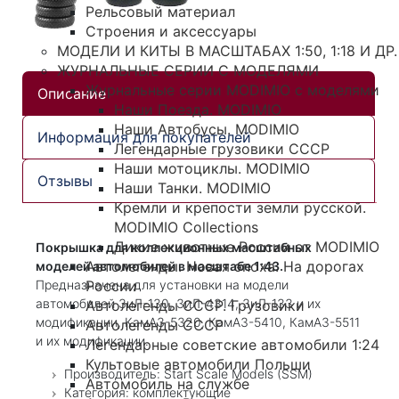
Рельсовый материал
Строения и аксессуары
МОДЕЛИ И КИТЫ В МАСШТАБАХ 1:50, 1:18 И ДР.
ЖУРНАЛЬНЫЕ СЕРИИ С МОДЕЛЯМИ
Журнальные серии MODIMIO с моделями
Описание
Наши Поезда. MODIMIO
Наши Автобусы. MODIMIO
Информация для покупателей
Легендарные грузовики СССР
Наши мотоциклы. MODIMIO
Отзывы
Наши Танки. MODIMIO
Кремли и крепости земли русской.
MODIMIO Collections
Дикие животные России от MODIMIO
Покрышка для коллекционных масштабных
Автолегенды. Новая эпоха. На дорогах
моделей автомобилей в масштабе 1:43.
Предназначена для установки на модели
России
автомобилей ЗиЛ-130, ЗиЛ-4314, ЗиЛ-133 и их
Автолегенды СССР. Грузовики
модификации, КамАЗ-5320, КамАЗ-5410, КамАЗ-5511
Автолегенды СССР
и их модификации.
Легендарные советские автомобили 1:24
Культовые автомобили Польши
Производитель: Start Scale Models (SSM)
Автомобиль на службе
Категория: комплектующие