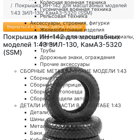
Колесная военная техника
Покрышка ИН-142 для масштабных моделей
Гусеничная военная техника
1:43 ЗИЛ-130, КамАЗ-5320 (SSM)
Рельсовая техника
Аксессуары, строения, фигурки
Вернуться в: Шины, диски, колеса
Железобетонные изделия
Покрышка ИН-142 для масштабных
Деревянные сооружения, материалы,
бревна
моделей 1:43 ЗИЛ-130, КамАЗ-5320
Трубы
(SSM)
Дорожные знаки, ограждения
Прочие аксессуары
СБОРНЫЕ МЕТАЛЛИЧЕСКИЕ МОДЕЛИ 1:43
Сборные прицепы
Сборные полуприцепы
Сборные автопоезда
Сборные модели автобусов
ДЕТАЛИ И ЗАПЧАСТИ В МАСШТАБЕ 1:43
Детали, узлы, агрегаты
Шины, диски, колеса
Металлические рамы 1:43
Баки, ящики, рессиверы
Кабины, бамперы, обтекатели